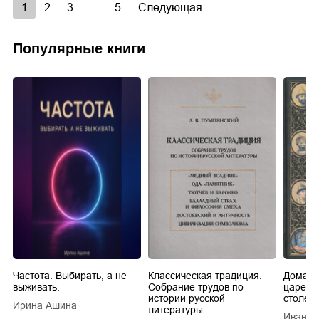
1
2
3
...
5
Следующая
Популярные книги
Частота. Выбирать, а не
Классическая традиция.
Домашн
выживать.
Собрание трудов по
царей в
истории русской
столети
Ирина Ашина
литературы
Иван Е