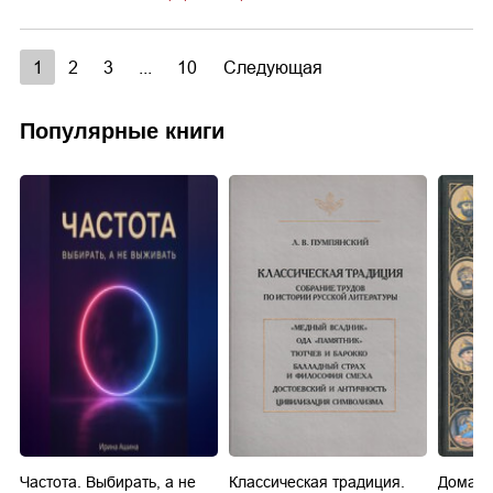
1
2
3
...
10
Следующая
Популярные книги
Частота. Выбирать, а не
Классическая традиция.
Домашн