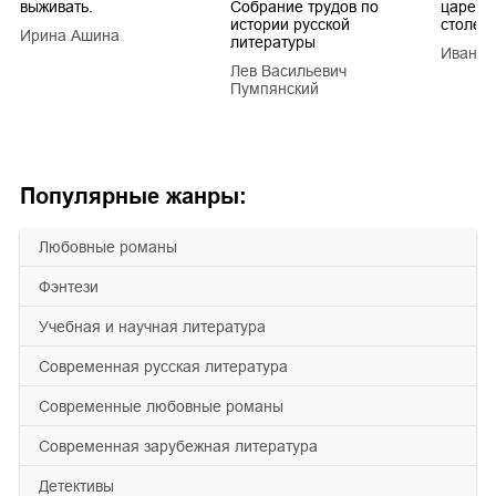
выживать.
Собрание трудов по
царей в
истории русской
столети
Ирина Ашина
литературы
Иван Е
Лев Васильевич
Пумпянский
Популярные жанры:
любовные романы
фэнтези
учебная и научная литература
современная русская литература
современные любовные романы
современная зарубежная литература
детективы