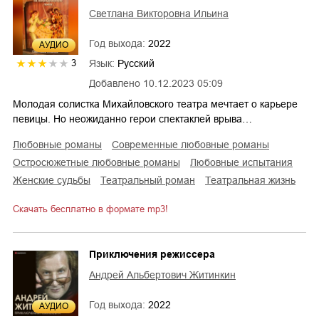
Светлана Викторовна Ильина
Год выхода:
2022
AУДИО
Язык:
Русский
3
Добавлено
10.12.2023 05:09
Молодая солистка Михайловского театра мечтает о карьере
певицы. Но неожиданно герои спектаклей врыва…
любовные романы
современные любовные романы
остросюжетные любовные романы
любовные испытания
женские судьбы
театральный роман
театральная жизнь
Скачать бесплатно в формате mp3!
Приключения режиссера
Андрей Альбертович Житинкин
Год выхода:
2022
AУДИО