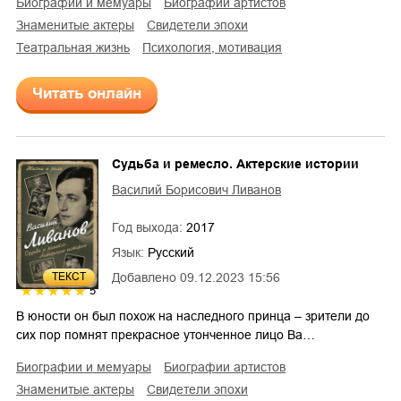
биографии и мемуары
биографии артистов
знаменитые актеры
свидетели эпохи
театральная жизнь
психология, мотивация
Читать онлайн
Судьба и ремесло. Актерские истории
Василий Борисович Ливанов
Год выхода:
2017
Язык:
Русский
ТЕКСТ
Добавлено
09.12.2023 15:56
5
В юности он был похож на наследного принца – зрители до
сих пор помнят прекрасное утонченное лицо Ва…
биографии и мемуары
биографии артистов
знаменитые актеры
свидетели эпохи