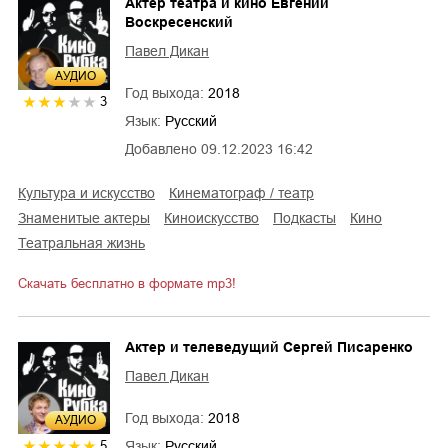
Актер театра и кино Евгений
Воскресенский
Павел Дикан
AУДИО
Год выхода:
2018
3
Язык:
Русский
Добавлено
09.12.2023 16:42
культура и искусство
кинематограф / театр
знаменитые актеры
киноискусство
подкасты
кино
театральная жизнь
Скачать бесплатно в формате mp3!
Актер и телеведущий Сергей Писаренко
Павел Дикан
Год выхода:
2018
AУДИО
Язык:
Русский
5