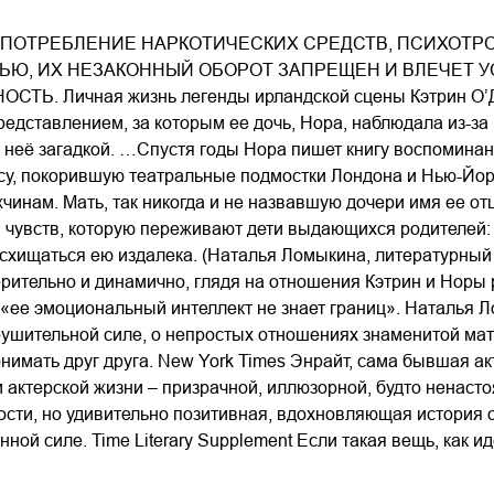
02.mp3
20:50
ПОТРЕБЛЕНИЕ НАРКОТИЧЕСКИХ СРЕДСТВ, ПСИХОТР
03.mp3
14:00
ЬЮ, ИХ НЕЗАКОННЫЙ ОБОРОТ ЗАПРЕЩЕН И ВЛЕЧЕТ
ТЬ. Личная жизнь легенды ирландской сцены Кэтрин О’Д
едставлением, за которым ее дочь, Нора, наблюдала из-за к
 неё загадкой. …Спустя годы Нора пишет книгу воспоминан
ису, покорившую театральные подмостки Лондона и Нью-Йо
жчинам. Мать, так никогда и не назвавшую дочери имя ее от
чувств, которую переживают дети выдающихся родителей: б
схищаться ею издалека. (Наталья Ломыкина, литературный
рительно и динамично, глядя на отношения Кэтрин и Норы 
– «ее эмоциональный интеллект не знает границ». Наталья 
рушительной силе, о непростых отношениях знаменитой мате
онимать друг друга. New York Times Энрайт, сама бывшая ак
 актерской жизни – призрачной, иллюзорной, будто ненаст
сти, но удивительно позитивная, вдохновляющая история о
нной силе. Time Literary Supplement Если такая вещь, как и