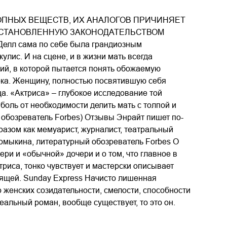
ОПНЫХ ВЕЩЕСТВ, ИХ АНАЛОГОВ ПРИЧИНЯЕТ
 УСТАНОВЛЕННУЮ ЗАКОНОДАТЕЛЬСТВОМ
елл сама по себе была грандиозным
улис. И на сцене, и в жизни мать всегда
ий, в которой пытается понять обожаемую
рка. Женщину, полностью посвятившую себя
ца. «Актриса» – глубокое исследование той
оль от необходимости делить мать с толпой и
 обозреватель Forbes) Отзывы Энрайт пишет по-
разом как мемуарист, журналист, театральный
Ломыкина, литературный обозреватель Forbes О
ри и «обычной» дочери и о том, что главное в
триса, тонко чувствует и мастерски описывает
оящей. Sunday Express Начисто лишенная
 женских созидательности, смелости, способности
деальный роман, вообще существует, то это он.