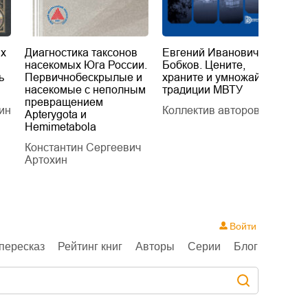
их
Диагностика таксонов
Евгений Иванович
«
насекомых Юга России.
Бобков. Цените,
д
ь
Первичнобескрылые и
храните и умножайте
Л
насекомые с неполным
традиции МВТУ
П
превращением
ин
Коллектив авторов
Л
Apterygota и
Hemimetabola
Константин Сергеевич
Артохин
Войти
пересказ
Рейтинг книг
Авторы
Серии
Блог