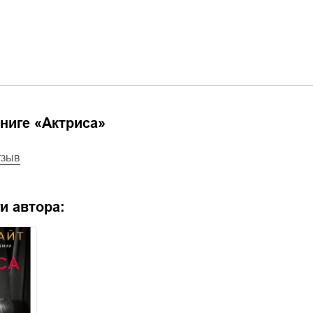
ниге «
Актриса
»
тзыв
и автора: