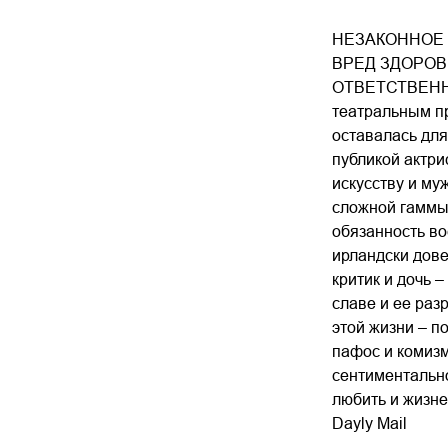
НЕЗАКОННОЕ 
ВРЕД ЗДОРОВ
ОТВЕТСТВЕННОС
театральным пр
оставалась для
публикой актр
искусству и му
сложной гаммы 
обязанность во
ирландски дове
критик и дочь 
славе и ее раз
этой жизни – п
пафос и комизм
сентиментально
любить и жизне
Dayly Mail