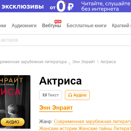
нки
Аудиокниги
Вебтуны
Бесплатные книги
Краткий 
овременная зарубежная литература
Энн Энрайт
Актриса
Актриса
Текст
Аудио
Энн Энрайт
Жанр:
Современная зарубежная литерат
АУДИО
Женские истории
Женские тайны
Литера