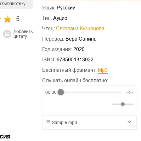
в библиотеку
Язык:
Русский
5
Тип:
Аудио
Чтец:
Светлана Кузнецова
Добавить
цитату
Перевод:
Вера Санина
Год издания:
2020
ISBN:
9785001313922
Бесплатный фрагмент:
mp3
Слушать онлайн бесплатно:
00:00
--:--
Sample.mp3
01.mp3
25:10
сия