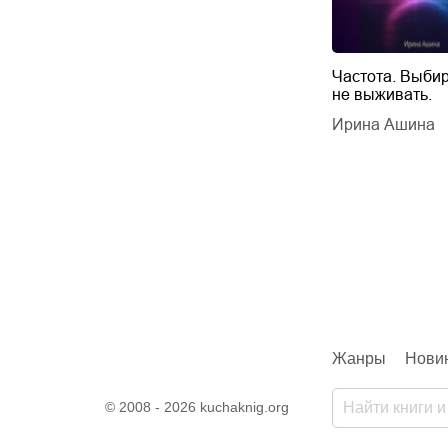
Будущий автор
Частота. Выбир
не выживать.
дарчук Паули
Литрес Самиздат
дарчук Паули
Ирина Ашина
Жанры
Нови
© 2008 - 2026 kuchaknig.org