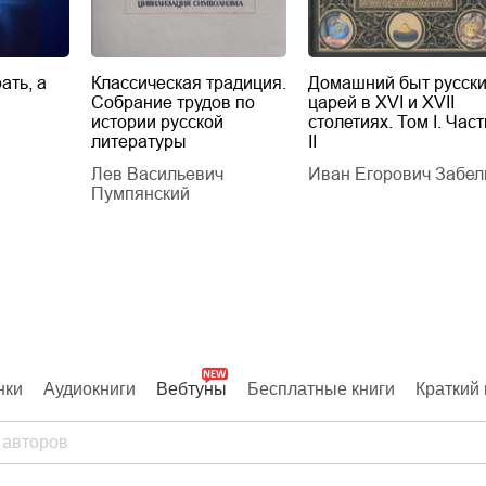
ать, а
Классическая традиция.
Домашний быт русск
Собрание трудов по
царей в XVI и XVII
истории русской
столетиях. Том I. Част
литературы
II
Лев Васильевич
Иван Егорович Забел
Пумпянский
нки
Аудиокниги
Вебтуны
Бесплатные книги
Краткий 