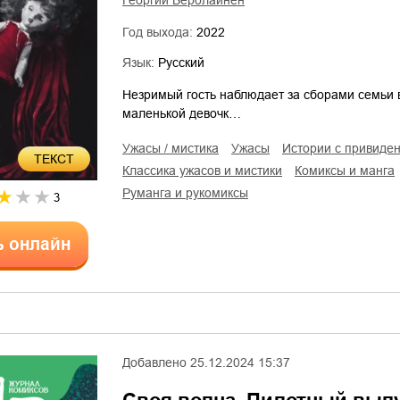
Георгий Веролайнен
Год выхода:
2022
Язык:
Русский
Незримый гость наблюдает за сборами семьи 
маленькой девочк…
ужасы / мистика
ужасы
истории с привиде
ТЕКСТ
классика ужасов и мистики
комиксы и манга
руманга и рукомиксы
3
ь онлайн
Добавлено
25.12.2024 15:37