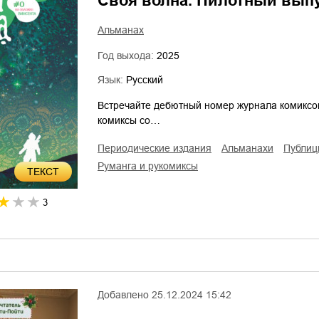
Своя волна. Пилотный вып
Альманах
Год выхода:
2025
Язык:
Русский
Встречайте дебютный номер журнала комиксо
комиксы со…
периодические издания
альманахи
публи
руманга и рукомиксы
ТЕКСТ
3
Добавлено
25.12.2024 15:42