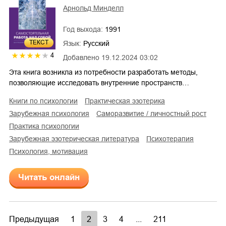
Арнольд Минделл
Год выхода:
1991
ТЕКСТ
Язык:
Русский
4
Добавлено
19.12.2024 03:02
Эта книга возникла из потребности разработать методы,
позволяющие исследовать внутренние пространств…
книги по психологии
практическая эзотерика
зарубежная психология
саморазвитие / личностный рост
практика психологии
зарубежная эзотерическая литература
психотерапия
психология, мотивация
Читать онлайн
Предыдущая
1
2
3
4
...
211