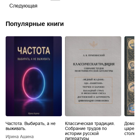
Следующая
Популярные книги
Частота. Выбирать, а не
Классическая традиция.
Домашн
выживать.
Собрание трудов по
царей в
истории русской
столети
Ирина Ашина
литературы