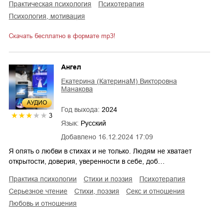
практическая психология
психотерапия
психология, мотивация
Скачать бесплатно в формате mp3!
Ангел
Екатерина (КатеринаМ) Викторовна
Манакова
AУДИО
Год выхода:
2024
3
Язык:
Русский
Добавлено
16.12.2024 17:09
Я опять о любви в стихах и не только. Людям не хватает
открытости, доверия, уверенности в себе, доб…
практика психологии
стихи и поэзия
психотерапия
серьезное чтение
cтихи, поэзия
секс и отношения
любовь и отношения