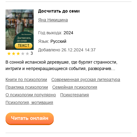
Досчитать до семи
Яна Никишина
Год выхода:
2024
Язык:
Русский
ТЕКСТ
Добавлено
26.12.2024 14:37
3
В сонной испанской деревушке, где бурлят странности,
интриги и непрекращающиеся события, разворачив…
книги по психологии
современная русская литература
практика психологии
семейная психология
о психологии популярно
психотерапия
психология, мотивация
Читать онлайн