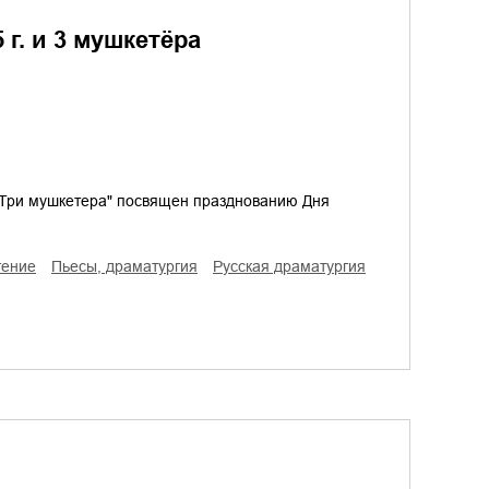
 г. и 3 мушкетёра
"Три мушкетера" посвящен празднованию Дня
тение
пьесы, драматургия
русская драматургия