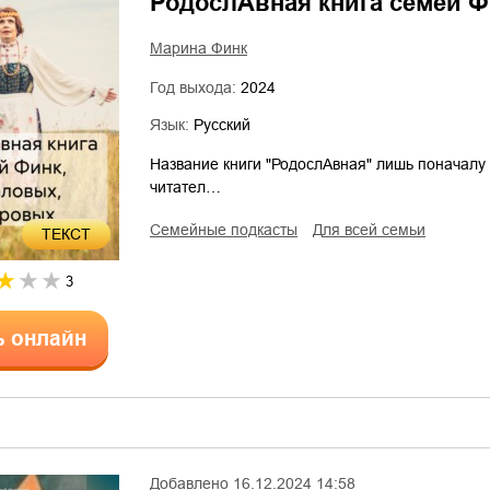
РодослАвная книга семей Ф
Марина Финк
Год выхода:
2024
Язык:
Русский
Название книги "РодослАвная" лишь поначалу 
читател…
семейные подкасты
для всей семьи
ТЕКСТ
3
ь онлайн
Добавлено
16.12.2024 14:58