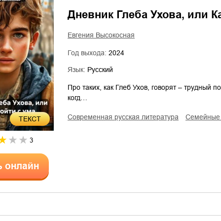
Дневник Глеба Ухова, или Ка
Евгения Высокосная
Год выхода:
2024
Язык:
Русский
Про таких, как Глеб Ухов, говорят – трудный п
когд…
современная русская литература
семейные
ТЕКСТ
3
ь онлайн