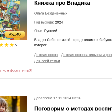
Книжка про Владика
Ольга Безденежных
Год выхода:
2024
Язык:
Русский
AУДИО
Владик Соболев живёт с родителями и бабушко
которог…
5
детская проза
детская познавательная и р
для всей семьи
атно в формате mp3!
Добавлено
17.12.2024 03:26
Поговорим о методах восп