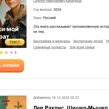
Сергей Николаевич Кабачный
Год выхода:
2024
Язык:
Русский
Эта книга рассказывает проникновенную истори
не пер…
биографии и мемуары
воспитание детей
ТЕКСТ
семейные подкасты
для всей семьи
3
ь онлайн
Добавлено
16.12.2024 20:22
Лев Рахлис. Шишел-Мышел