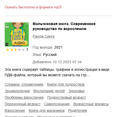
Скачать бесплатно в формате mp3!
Мальчиковая книга. Современное
руководство по взрослению
Рандж Сингх
AУДИО
Год выхода:
2021
3
Язык:
Русский
Добавлено
10.12.2023 07:34
Эта книга содержит таблицы, графики и иллюстрации в виде
ПДФ-файла, который вы можете скачать на стр…
словари, справочники
книги для подростков
энциклопедии
воспитание детей
здоровье
проблемы взросления
подростковый возраст
переходный возраст
самопознание
возрастные кризисы
взросление
книги для мальчиков
родителям
знания и навыки
медицина и здоровье