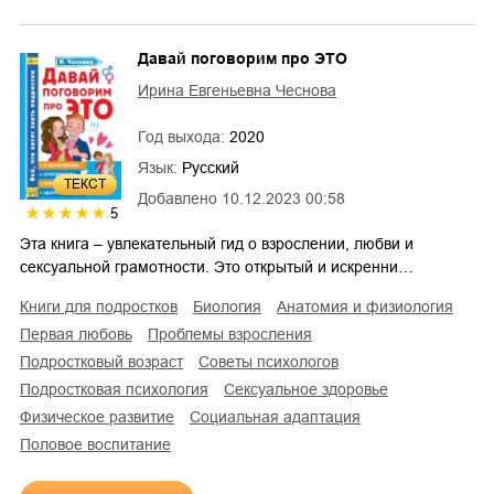
Давай поговорим про ЭТО
Ирина Евгеньевна Чеснова
Год выхода:
2020
Язык:
Русский
ТЕКСТ
Добавлено
10.12.2023 00:58
5
Эта книга – увлекательный гид о взрослении, любви и
сексуальной грамотности. Это открытый и искренни…
книги для подростков
биология
анатомия и физиология
первая любовь
проблемы взросления
подростковый возраст
советы психологов
подростковая психология
сексуальное здоровье
физическое развитие
социальная адаптация
половое воспитание