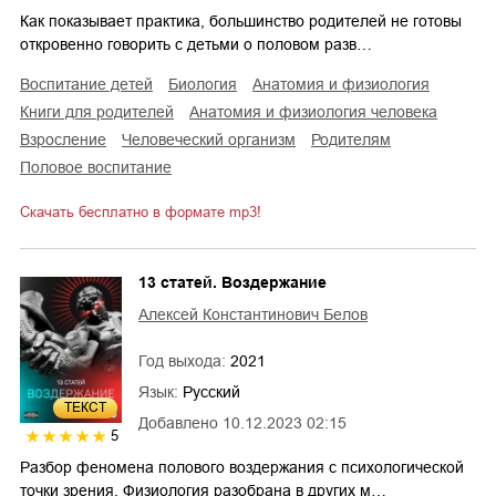
Как показывает практика, большинство родителей не готовы
откровенно говорить с детьми о половом разв…
воспитание детей
биология
анатомия и физиология
книги для родителей
анатомия и физиология человека
взросление
человеческий организм
родителям
половое воспитание
Скачать бесплатно в формате mp3!
13 статей. Воздержание
Алексей Константинович Белов
Год выхода:
2021
Язык:
Русский
ТЕКСТ
Добавлено
10.12.2023 02:15
5
Разбор феномена полового воздержания с психологической
точки зрения. Физиология разобрана в других м…