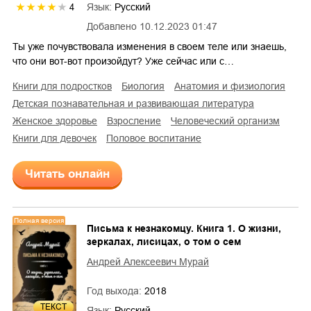
Язык:
Русский
4
Добавлено
10.12.2023 01:47
Ты уже почувствовала изменения в своем теле или знаешь,
что они вот-вот произойдут? Уже сейчас или с…
книги для подростков
биология
анатомия и физиология
детская познавательная и развивающая литература
женское здоровье
взросление
человеческий организм
книги для девочек
половое воспитание
Читать онлайн
Полная версия
Письма к незнакомцу. Книга 1. О жизни,
зеркалах, лисицах, о том о сем
Андрей Алексеевич Мурай
Год выхода:
2018
ТЕКСТ
Язык:
Русский