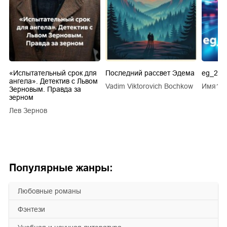
.
«Испытательный срок для
Последний рассвет Эдема
eg_20s
ангела». Детектив с Львом
Vadim Viktorovich Bochkow
Имя1 
ТУ
Зерновым. Правда за
зерном
Лев Зернов
Популярные жанры:
любовные романы
фэнтези