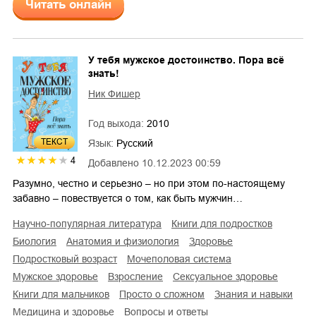
Читать онлайн
У тебя мужское достоинство. Пора всё
знать!
Ник Фишер
Год выхода:
2010
ТЕКСТ
Язык:
Русский
4
Добавлено
10.12.2023 00:59
Разумно, честно и серьезно – но при этом по-настоящему
забавно – повествуется о том, как быть мужчин…
научно-популярная литература
книги для подростков
биология
анатомия и физиология
здоровье
подростковый возраст
мочеполовая система
мужское здоровье
взросление
сексуальное здоровье
книги для мальчиков
просто о сложном
знания и навыки
медицина и здоровье
вопросы и ответы