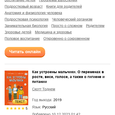
воспитание детей
проблемы взросления
подростковый возраст
книги для родителей
анатомия и физиология человека
подростковая психология
человеческий организм
занимательная биология
просто о сложном
родителям
здоровье детей
медицина и здоровье
половое воспитание
откровенно о сокровенном
Читать онлайн
Как устроены мальчики. О переменах в
росте, весе, голосе, а также о гигиене и
питании
Скотт Тоднем
Год выхода:
2019
ТЕКСТ
Язык:
Русский
5
Добавлено
10.12.2023 01:42