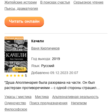
житейские истории
в поисках счастья
серьезное чтение
пьесы, драматургия
Читать онлайн
Полная версия
Качели
Ваня Кирпичиков
Год выхода:
2019
Язык:
Русский
ТЕКСТ
Добавлено
09.12.2023 20:07
5
"Душа Аполлинария была разорвана на части. Он был
растерзан противоречиями – с одной стороны страшил…
ужасы / мистика
мистика
альтернативная реальность
одиночество
поиск предназначения
нигилизм
философское