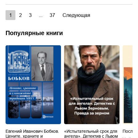
1
2
3
...
37
Следующая
Популярные книги
Евгений Иванович Бобков.
«Испытательный срок для
Послед
Цените, храните и
ангела». Детектив с Львом