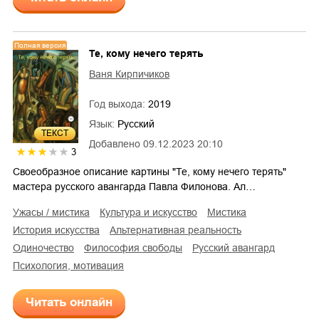
Полная версия
Те, кому нечего терять
Ваня Кирпичиков
Год выхода:
2019
Язык:
Русский
ТЕКСТ
Добавлено
09.12.2023 20:10
3
Своеобразное описание картины "Те, кому нечего терять"
мастера русского авангарда Павла Филонова. Ал…
ужасы / мистика
культура и искусство
мистика
история искусства
альтернативная реальность
одиночество
философия свободы
русский авангард
психология, мотивация
Читать онлайн