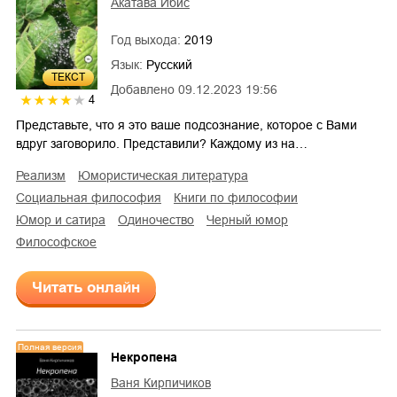
Акатава Ибис
Год выхода:
2019
Язык:
Русский
ТЕКСТ
Добавлено
09.12.2023 19:56
4
Представьте, что я это ваше подсознание, которое с Вами
вдруг заговорило. Представили? Каждому из на…
реализм
юмористическая литература
социальная философия
книги по философии
юмор и сатира
одиночество
черный юмор
философское
Читать онлайн
Полная версия
Некропена
Ваня Кирпичиков