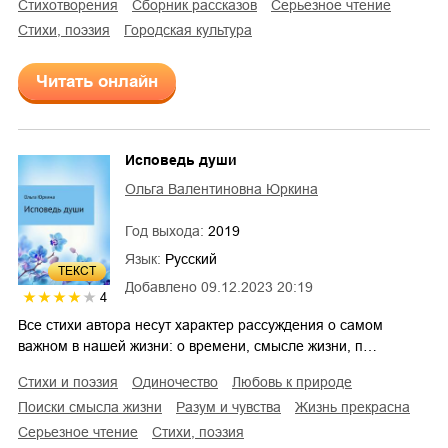
стихотворения
сборник рассказов
серьезное чтение
cтихи, поэзия
городская культура
Читать онлайн
Исповедь души
Ольга Валентиновна Юркина
Год выхода:
2019
Язык:
Русский
ТЕКСТ
Добавлено
09.12.2023 20:19
4
Все стихи автора несут характер рассуждения о самом
важном в нашей жизни: о времени, смысле жизни, п…
стихи и поэзия
одиночество
любовь к природе
поиски смысла жизни
разум и чувства
жизнь прекрасна
серьезное чтение
cтихи, поэзия