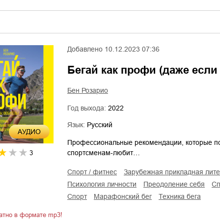
Добавлено
10.12.2023 07:36
Бегай как профи (даже есл
Бен Розарио
Год выхода:
2022
Язык:
Русский
AУДИО
Профессиональные рекомендации, которые пом
спортсменам-любит…
3
спорт / фитнес
зарубежная прикладная лит
психология личности
преодоление себя
с
спорт
марафонский бег
техника бега
атно в формате mp3!