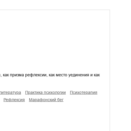
я, как призма рефлексии, как место уединения и как
 литература
практика психологии
психотерапия
рефлексия
марафонский бег