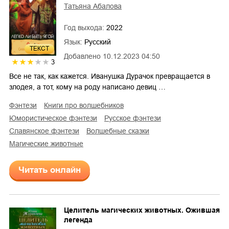
Татьяна Абалова
Год выхода:
2022
Язык:
Русский
ТЕКСТ
Добавлено
10.12.2023 04:50
3
Все не так, как кажется. Иванушка Дурачок превращается в
злодея, а тот, кому на роду написано девиц …
фэнтези
книги про волшебников
юмористическое фэнтези
русское фэнтези
славянское фэнтези
волшебные сказки
магические животные
Читать онлайн
Целитель магических животных. Ожившая
легенда