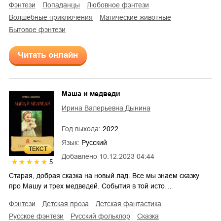
фэнтези
попаданцы
любовное фэнтези
волшебные приключения
магические животные
бытовое фэнтези
Читать онлайн
Маша и медведи
Ирина Валерьевна Дынина
Год выхода:
2022
Язык:
Русский
ТЕКСТ
Добавлено
10.12.2023 04:44
5
Старая, добрая сказка на новый лад. Все мы знаем сказку
про Машу и трех медведей. События в той исто…
фэнтези
детская проза
детская фантастика
русское фэнтези
русский фольклор
сказка