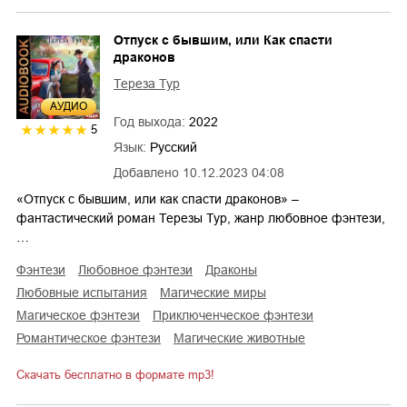
Отпуск с бывшим, или Как спасти
драконов
Тереза Тур
AУДИО
Год выхода:
2022
5
Язык:
Русский
Добавлено
10.12.2023 04:08
«Отпуск с бывшим, или как спасти драконов» –
фантастический роман Терезы Тур, жанр любовное фэнтези,
…
фэнтези
любовное фэнтези
драконы
любовные испытания
магические миры
магическое фэнтези
приключенческое фэнтези
романтическое фэнтези
магические животные
Скачать бесплатно в формате mp3!