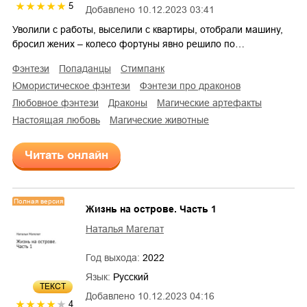
5
Добавлено
10.12.2023 03:41
Уволили с работы, выселили с квартиры, отобрали машину,
бросил жених – колесо фортуны явно решило по…
фэнтези
попаданцы
стимпанк
юмористическое фэнтези
фэнтези про драконов
любовное фэнтези
драконы
магические артефакты
настоящая любовь
магические животные
Читать онлайн
Полная версия
Жизнь на острове. Часть 1
Наталья Магелат
Год выхода:
2022
Язык:
Русский
ТЕКСТ
Добавлено
10.12.2023 04:16
4