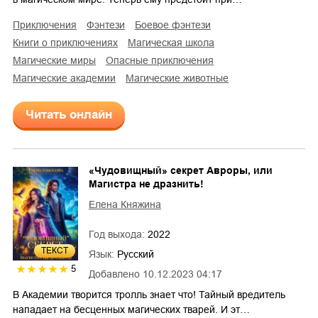
приключения
фэнтези
боевое фэнтези
книги о приключениях
магическая школа
магические миры
опасные приключения
магические академии
магические животные
Читать онлайн
«Чудовищный» секрет Авроры, или
Магистра не дразнить!
Елена Княжина
Год выхода:
2022
ТЕКСТ
Язык:
Русский
5
Добавлено
10.12.2023 04:17
В Академии творится тролль знает что! Тайный вредитель
нападает на бесценных магических тварей. И эт…