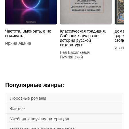
Частота. Выбирать, а не
Классическая традиция.
Домашн
выживать.
Собрание трудов по
царей в
истории русской
столети
Ирина Ашина
литературы
Иван Е
Лев Васильевич
Пумпянский
Популярные жанры:
любовные романы
фэнтези
учебная и научная литература