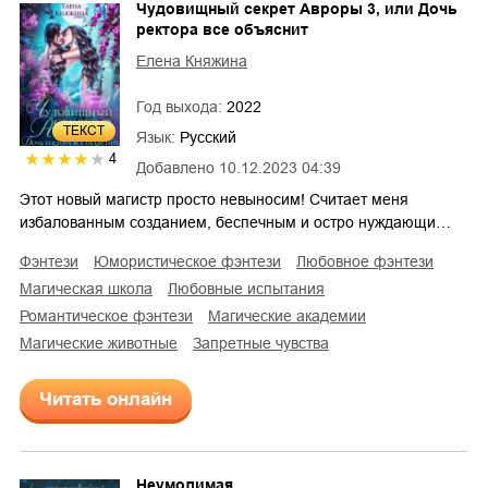
Чудовищный секрет Авроры 3, или Дочь
ректора все объяснит
Елена Княжина
Год выхода:
2022
ТЕКСТ
Язык:
Русский
4
Добавлено
10.12.2023 04:39
Этот новый магистр просто невыносим! Считает меня
избалованным созданием, беспечным и остро нуждающи…
фэнтези
юмористическое фэнтези
любовное фэнтези
магическая школа
любовные испытания
романтическое фэнтези
магические академии
магические животные
запретные чувства
Читать онлайн
Неумолимая