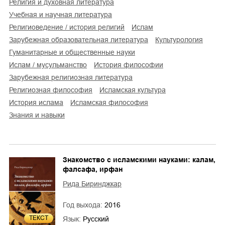
религия и духовная литература
учебная и научная литература
религиоведение / история религий
ислам
зарубежная образовательная литература
культурология
гуманитарные и общественные науки
Ислам / мусульманство
история философии
зарубежная религиозная литература
религиозная философия
исламская культура
история ислама
исламская философия
знания и навыки
Знакомство с исламскими науками: калам,
фалсафа, ирфан
Рида Биринджкар
Год выхода:
2016
ТЕКСТ
Язык:
Русский