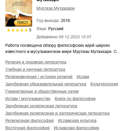
Муртаза Мутаххари
Год выхода:
2016
ТЕКСТ
Язык:
Русский
5
Добавлено
09.12.2023 15:07
Работа посвящена обзору философских идей широко
известного в мусульманском мире Муртазы Мутаххари. С…
религия и духовная литература
учебная и научная литература
религиоведение / история религий
ислам
зарубежная образовательная литература
культурология
гуманитарные и общественные науки
Ислам / мусульманство
книги по философии
зарубежная религиозная литература
зарубежная религиозная и эзотерическая литература
религиозная философия
исламская культура
восточная философия
исламская философия