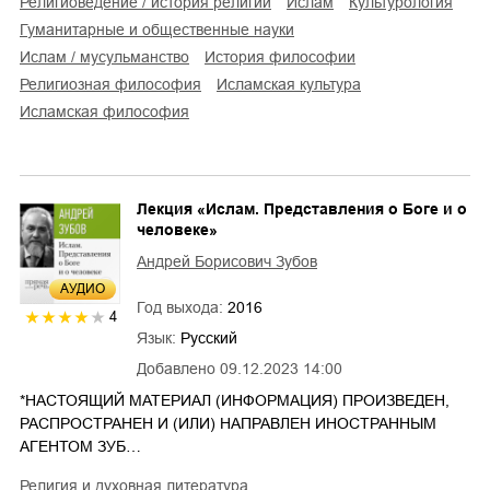
религиоведение / история религий
ислам
культурология
гуманитарные и общественные науки
Ислам / мусульманство
история философии
религиозная философия
исламская культура
исламская философия
Лекция «Ислам. Представления о Боге и о
человеке»
Андрей Борисович Зубов
AУДИО
Год выхода:
2016
4
Язык:
Русский
Добавлено
09.12.2023 14:00
*НАСТОЯЩИЙ МАТЕРИАЛ (ИНФОРМАЦИЯ) ПРОИЗВЕДЕН,
РАСПРОСТРАНЕН И (ИЛИ) НАПРАВЛЕН ИНОСТРАННЫМ
АГЕНТОМ ЗУБ…
религия и духовная литература