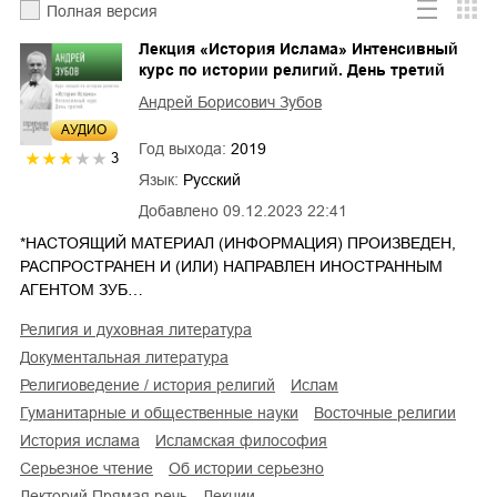
Полная версия
Лекция «История Ислама» Интенсивный
курс по истории религий. День третий
Андрей Борисович Зубов
AУДИО
Год выхода:
2019
3
Язык:
Русский
Добавлено
09.12.2023 22:41
*НАСТОЯЩИЙ МАТЕРИАЛ (ИНФОРМАЦИЯ) ПРОИЗВЕДЕН,
РАСПРОСТРАНЕН И (ИЛИ) НАПРАВЛЕН ИНОСТРАННЫМ
АГЕНТОМ ЗУБ…
религия и духовная литература
документальная литература
религиоведение / история религий
ислам
гуманитарные и общественные науки
восточные религии
история ислама
исламская философия
серьезное чтение
об истории серьезно
лекторий Прямая речь
лекции