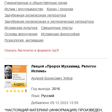
гуманитарные и общественные науки
Ислам / мусульманство
коран / пророки
зарубежная религиозная литература
зарубежная религиозная и эзотерическая литература
исламская культура
священные тексты
основы вероучения
исламская философия
психология, мотивация
Скачать бесплатно в формате mp3!
Лекция «Пророк Мухаммед. Религии
Ислама»
Андрей Борисович Зубов
AУДИО
Год выхода:
2016
5
Язык:
Русский
Добавлено
09.12.2023 13:59
*НАСТОЯЩИЙ МАТЕРИАЛ (ИНФОРМАЦИЯ) ПРОИЗВЕДЕН,