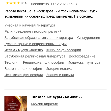
4
Добавлено
09.12.2023 15:07
Работа посвящена исследованию трёх исламских наук и
воззрениям их основных представителей. На основе…
учебная и научная литература
религиоведение / история религий
зарубежная образовательная литература
культурология
гуманитарные и общественные науки
Ислам / мусульманство
книги по философии
зарубежная религиозная литература
востоковедение
теология
религиозная философия
исламская культура
восточная философия
история ислама
исламская философия
знания и навыки
Толкование суры «Комнаты»
Мухсин Кира'ати