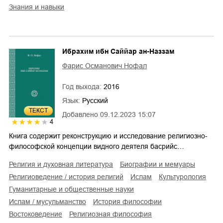
знания и навыки
Ибрахим ибн Саййар ан-Наззам
Фарис Османович Нофал
Год выхода:
2016
Язык:
Русский
ТЕКСТ
Добавлено
09.12.2023 15:07
4
Книга содержит реконструкцию и исследование религиозно-
философской концепции видного деятеля басрийс…
религия и духовная литература
биографии и мемуары
религиоведение / история религий
ислам
культурология
гуманитарные и общественные науки
Ислам / мусульманство
история философии
востоковедение
религиозная философия