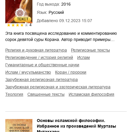
Год выхода:
2016
Язык:
Русский
ТЕКСТ
Добавлено
09.12.2023 15:07
4
Эта книга посвящена исследованию и комментированию
сорок девятой суры Корана. Автор приводит примеры…
религия и духовная литература
религиозные тексты
религиоведение / история религий
ислам
гуманитарные и общественные науки
Ислам / мусульманство
коран / пророки
зарубежная религиозная литература
зарубежная религиозная и эзотерическая литература
теология
священные тексты
исламская философия
Основы исламской философии.
Избранное из произведений Муртазы
Мутаххари