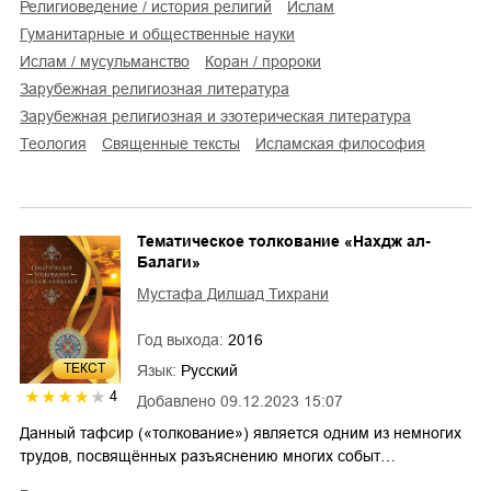
религиоведение / история религий
ислам
гуманитарные и общественные науки
Ислам / мусульманство
коран / пророки
зарубежная религиозная литература
зарубежная религиозная и эзотерическая литература
теология
священные тексты
исламская философия
Тематическое толкование «Нахдж ал-
Балаги»
Мустафа Дилшад Тихрани
Год выхода:
2016
ТЕКСТ
Язык:
Русский
4
Добавлено
09.12.2023 15:07
Данный тафсир («толкование») является одним из немногих
трудов, посвящённых разъяснению многих событ…