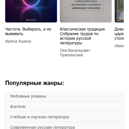
Частота. Выбирать, а не
Классическая традиция.
Домашн
выживать.
Собрание трудов по
царей в
истории русской
столети
Ирина Ашина
литературы
Иван Е
Лев Васильевич
Пумпянский
Популярные жанры:
любовные романы
фэнтези
учебная и научная литература
современная русская литература