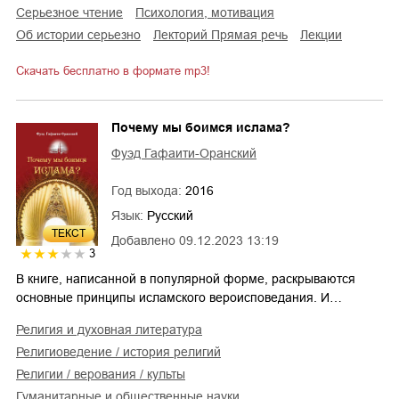
серьезное чтение
психология, мотивация
об истории серьезно
лекторий Прямая речь
лекции
Скачать бесплатно в формате mp3!
Почему мы боимся ислама?
Фуэд Гафаити-Оранский
Год выхода:
2016
Язык:
Русский
ТЕКСТ
Добавлено
09.12.2023 13:19
3
В книге, написанной в популярной форме, раскрываются
основные принципы исламского вероисповедания. И…
религия и духовная литература
религиоведение / история религий
религии / верования / культы
гуманитарные и общественные науки