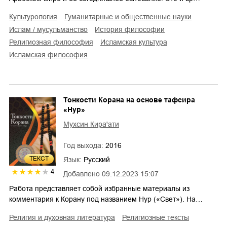
культурология
гуманитарные и общественные науки
Ислам / мусульманство
история философии
религиозная философия
исламская культура
исламская философия
Тонкости Корана на основе тафсира
«Нур»
Мухсин Кира'ати
Год выхода:
2016
ТЕКСТ
Язык:
Русский
4
Добавлено
09.12.2023 15:07
Работа представляет собой избранные материалы из
комментария к Корану под названием Нур («Свет»). На…
религия и духовная литература
религиозные тексты