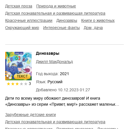
детская проза
природа и животные
детская познавательная и развивающая литература
красочные иллюстрации
динозавры
книги о животных
окружающий мир
интересные факты
дом, дача
Динозавры
Джилл МакДональд
Год выхода:
2021
ТЕКСТ
Язык:
Русский
3
Добавлено
10.12.2023 01:27
Дети по всему миру обожают динозавров! И книга
«Динозавры» из серии «Привет, мир!» расскажет маленьк…
зарубежные детские книги
детская познавательная и развивающая литература
красочные иллюстрации
развитие кругозора
динозавры