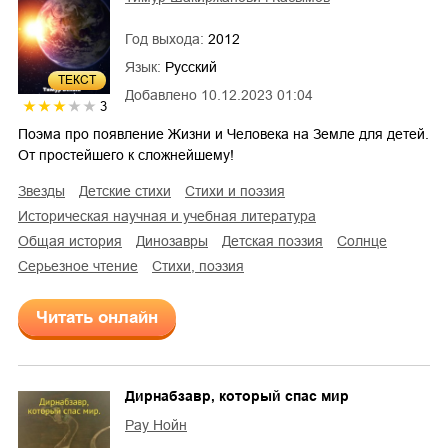
Год выхода:
2012
Язык:
Русский
ТЕКСТ
Добавлено
10.12.2023 01:04
3
Поэма про появление Жизни и Человека на Земле для детей.
От простейшего к сложнейшему!
звезды
детские стихи
стихи и поэзия
историческая научная и учебная литература
общая история
динозавры
детская поэзия
Солнце
серьезное чтение
cтихи, поэзия
Читать онлайн
Дирнабзавр, который спас мир
Рау Нойн