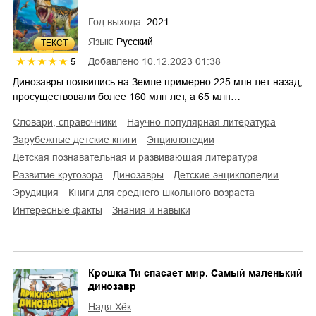
Год выхода:
2021
Язык:
Русский
ТЕКСТ
Добавлено
10.12.2023 01:38
5
Динозавры появились на Земле примерно 225 млн лет назад,
просуществовали более 160 млн лет, а 65 млн…
словари, справочники
научно-популярная литература
зарубежные детские книги
энциклопедии
детская познавательная и развивающая литература
развитие кругозора
динозавры
детские энциклопедии
эрудиция
книги для среднего школьного возраста
интересные факты
знания и навыки
Крошка Ти спасает мир. Самый маленький
динозавр
Надя Хёк