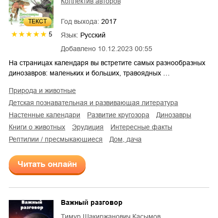
Коллектив авторов
Год выхода:
2017
ТЕКСТ
5
Язык:
Русский
Добавлено
10.12.2023 00:55
На страницах календаря вы встретите самых разнообразных
динозавров: маленьких и больших, травоядных …
природа и животные
детская познавательная и развивающая литература
настенные календари
развитие кругозора
динозавры
книги о животных
эрудиция
интересные факты
рептилии / пресмыкающиеся
дом, дача
Читать онлайн
Важный разговор
Тимур Шакиржанович Касымов