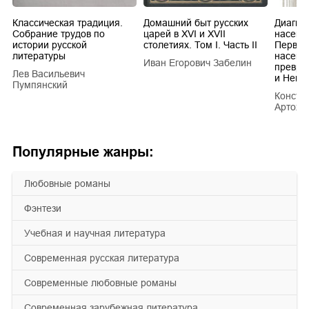
Классическая традиция.
Домашний быт русских
Диагно
Собрание трудов по
царей в XVI и XVII
насеко
истории русской
столетиях. Том I. Часть II
Первич
литературы
насеко
Иван Егорович Забелин
превра
Лев Васильевич
и Hemi
Пумпянский
Конста
Артохи
Популярные жанры:
любовные романы
фэнтези
учебная и научная литература
современная русская литература
современные любовные романы
современная зарубежная литература