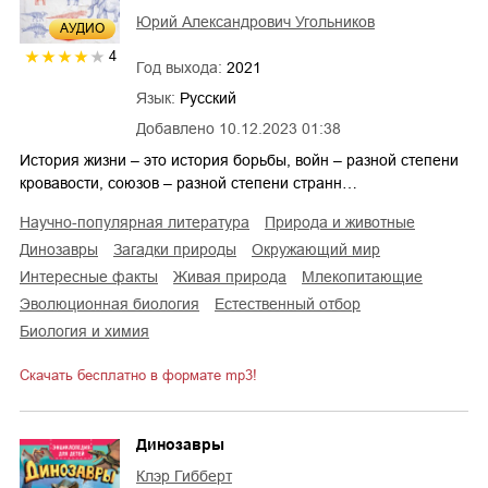
Юрий Александрович Угольников
AУДИО
4
Год выхода:
2021
Язык:
Русский
Добавлено
10.12.2023 01:38
История жизни – это история борьбы, войн – разной степени
кровавости, союзов – разной степени странн…
научно-популярная литература
природа и животные
динозавры
загадки природы
окружающий мир
интересные факты
живая природа
млекопитающие
эволюционная биология
естественный отбор
биология и химия
Скачать бесплатно в формате mp3!
Динозавры
Клэр Гибберт