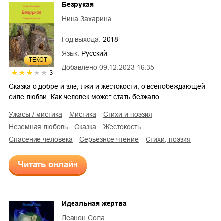
Безрукая
Нина Захарина
Год выхода:
2018
Язык:
Русский
ТЕКСТ
Добавлено
09.12.2023 16:35
3
Сказка о добре и зле, лжи и жестокости, о всепобеждающей
силе любви. Как человек может стать безжало…
ужасы / мистика
мистика
стихи и поэзия
неземная любовь
сказка
жестокость
спасение человека
серьезное чтение
cтихи, поэзия
Читать онлайн
Идеальная жертва
Леанон Сола