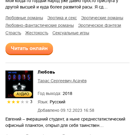
Мой когда-то гордый народ уже давно просто прислуга у
другой высшей и куда более развитой расы. Я сд…
любовные романы
эротика и секс
эротические романы
любовно-фантастические романы
эротическое фэнтези
страсть
жестокость
сексуальные игры
Читать онлайн
Любовь
Тарас Сергеевич Асачёв
Год выхода:
2018
AУДИО
Язык:
Русский
3
Добавлено
09.12.2023 16:58
Евгений – вчерашний студент, а ныне среднестатистический
офисный планктон, открыл для себя таинствен…