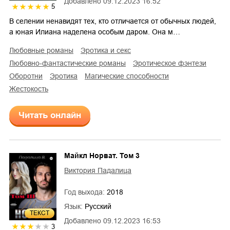
Добавлено
09.12.2023 16:52
5
В селении ненавидят тех, кто отличается от обычных людей,
а юная Илиана наделена особым даром. Она м…
любовные романы
эротика и секс
любовно-фантастические романы
эротическое фэнтези
оборотни
эротика
магические способности
жестокость
Читать онлайн
Майкл Норват. Том 3
Виктория Падалица
Год выхода:
2018
Язык:
Русский
ТЕКСТ
Добавлено
09.12.2023 16:53
3