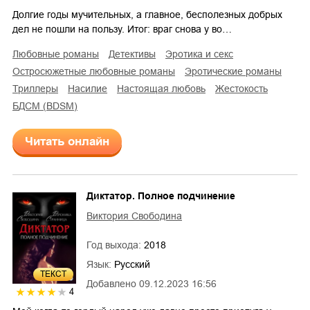
Долгие годы мучительных, а главное, бесполезных добрых
дел не пошли на пользу. Итог: враг снова у во…
любовные романы
детективы
эротика и секс
остросюжетные любовные романы
эротические романы
триллеры
насилие
настоящая любовь
жестокость
БДСМ (BDSM)
Читать онлайн
Диктатор. Полное подчинение
Виктория Свободина
Год выхода:
2018
Язык:
Русский
ТЕКСТ
Добавлено
09.12.2023 16:56
4