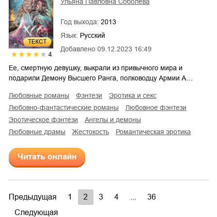
Ульяна Павловна Соболева
Год выхода:
2013
Язык:
Русский
ТЕКСТ
Добавлено
09.12.2023 16:49
4
Ее, смертную девушку, выкрали из привычного мира и
подарили Демону Высшего Ранга, полководцу Армии А…
любовные романы
фэнтези
эротика и секс
любовно-фантастические романы
любовное фэнтези
эротическое фэнтези
ангелы и демоны
любовные драмы
жестокость
романтическая эротика
Читать онлайн
Предыдущая
1
2
3
4
...
36
Следующая