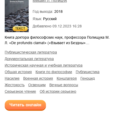
Михаил Л. Полищук
Год выхода:
2018
Язык:
Русский
Добавлено
09.12.2023 16:28
ТЕКСТ
5
Книга доктора философских наук, профессора Полищука М.
Л. «De profundis clamat» («Взывает из Бездны»…
публицистическая литература
документальная литература
историческая научная и учебная литература
общая история
книги по философии
публицистика
насилие
военная история
концлагеря
геноцид
жестокость
Освенцим
вечные вопросы
серьезное чтение
об истории серьезно
Читать онлайн