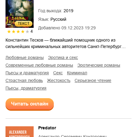
Год выхода:
2019
Язык:
Русский
ТЕКСТ
Добавлено
09.12.2023 19:29
4
Константин Тесков — ближайший помощник одного из
сильнейших криминальных авторитетов Санкт-Петербург…
любовные романы
эротика и секс
современные любовные романы
эротические романы
пьесы и драматургия
секс
криминал
страстная любовь
жестокость
серьезное чтение
пьесы, драматургия
Читать онлайн
Predator
Александр Сергеевич Конторович