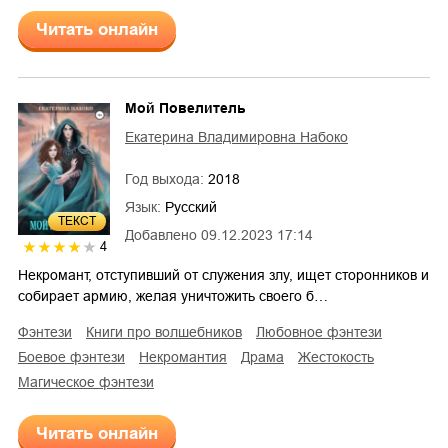
Читать онлайн
Мой Повелитель
Екатерина Владимировна Набоко
Год выхода:
2018
Язык:
Русский
ТЕКСТ
Добавлено
09.12.2023 17:14
4
Некромант, отступивший от служения злу, ищет сторонников и
собирает армию, желая уничтожить своего б…
фэнтези
книги про волшебников
любовное фэнтези
боевое фэнтези
некромантия
драма
жестокость
магическое фэнтези
Читать онлайн