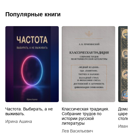
Популярные книги
Частота. Выбирать, а не
Классическая традиция.
Домашн
выживать.
Собрание трудов по
царей в
истории русской
столети
Ирина Ашина
литературы
Иван Е
Лев Васильевич