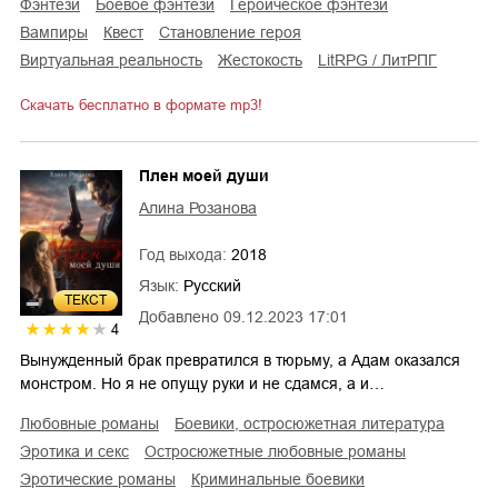
фэнтези
боевое фэнтези
героическое фэнтези
вампиры
квест
становление героя
виртуальная реальность
жестокость
LitRPG / ЛитРПГ
Скачать бесплатно в формате mp3!
Плен моей души
Алина Розанова
Год выхода:
2018
Язык:
Русский
ТЕКСТ
Добавлено
09.12.2023 17:01
4
Вынужденный брак превратился в тюрьму, а Адам оказался
монстром. Но я не опущу руки и не сдамся, а и…
любовные романы
боевики, остросюжетная литература
эротика и секс
остросюжетные любовные романы
эротические романы
криминальные боевики