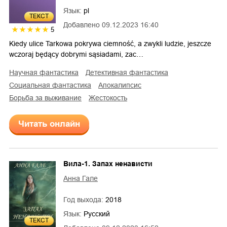
Язык:
pl
ТЕКСТ
Добавлено
09.12.2023 16:40
5
Kiedy ulice Tarkowa pokrywa ciemność, a zwykli ludzie, jeszcze
wczoraj będący dobrymi sąsiadami, zac…
научная фантастика
детективная фантастика
социальная фантастика
апокалипсис
борьба за выживание
жестокость
Читать онлайн
Вила-1. Запах ненависти
Анна Гале
Год выхода:
2018
Язык:
Русский
ТЕКСТ