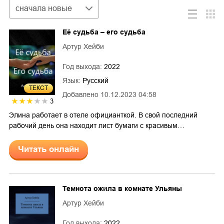
Сортировка
сначала новые
Её судьба – его судьба
Артур Хейби
Год выхода:
2022
Язык:
Русский
ТЕКСТ
Добавлено
10.12.2023 04:58
3
Элина работает в отеле официанткой. В свой последний
рабочий день она находит лист бумаги с красивым…
Читать онлайн
Темнота ожила в комнате Ульяны
Артур Хейби
Год выхода:
2022