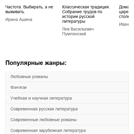
Частота. Выбирать, а не
Классическая традиция.
Домашн
выживать.
Собрание трудов по
царей в
истории русской
столети
Ирина Ашина
литературы
Иван Е
Лев Васильевич
Пумпянский
Популярные жанры:
любовные романы
фэнтези
учебная и научная литература
современная русская литература
современные любовные романы
современная зарубежная литература