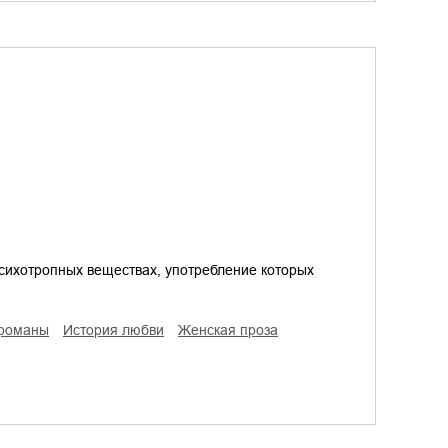
сихотропных веществах, употребление которых
 романы
история любви
женская проза