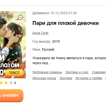
Добавлено
10.12.2023 01:05
Пари для плохой девочки
Анна Гале
Год выхода:
2019
Язык:
Русский
Угораздило же Алину ввязаться в пари, котор
через нед…
любовные романы
эротика и секс
соврем
ТЕКСТ
женская проза
эротика
истории о любви
4
ь онлайн