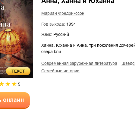
Анна, Ханна и Юханна
Мариан Фредрикссон
Год выхода:
1994
Язык:
Русский
Ханна, Юханна и Анна, три поколения дочере
озера бли…
современная зарубежная литература
швед
семейные истории
ТЕКСТ
5
ь онлайн