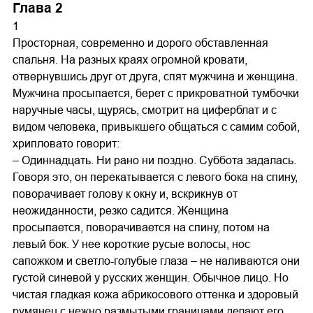
Глава 2
1
Просторная, современно и дорого обставленная
спальня. На разных краях огромной кровати,
отвернувшись друг от друга, спят мужчина и женщина.
Мужчина просыпается, берет с прикроватной тумбочки
наручные часы, щурясь, смотрит на циферблат и с
видом человека, привыкшего общаться с самим собой,
хрипловато говорит:
– Одиннадцать. Ни рано ни поздно. Суббота задалась.
Говоря это, он перекатывается с левого бока на спину,
поворачивает голову к окну и, вскрикнув от
неожиданности, резко садится. Женщина
просыпается, поворачивается на спину, потом на
левый бок. У нее короткие русые волосы, нос
сапожком и светло-голубые глаза – не наливаются они
густой синевой у русских женщин. Обычное лицо. Но
чистая гладкая кожа абрикосового оттенка и здоровый
румянец с нежно размытыми границами делают его