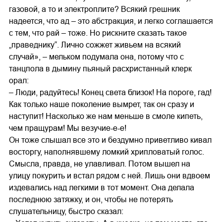
газовой, а то и электроплите? Всякий грешник
надеется, что ад – это абстракция, и легко соглашается
с тем, что рай – тоже. Но рискните сказать такое
„праведнику“. Лично сожжет живьем на всякий
случай», – мельком подумала она, потому что с
танцпола в дымину пьяный расхристанный клерк
орал:
– Люди, радуйтесь! Конец света близок! На пороге, гад!
Как только наше поколение вымрет, так он сразу и
наступит! Насколько же нам меньше в смоле кипеть,
чем пращурам! Мы везучие-е-е!
Он тоже слышал все это и бездумно приветливо кивал
восторгу, наполнявшему ломкий хрипловатый голос.
Смысла, правда, не улавливал. Потом вышел на
улицу покурить и встал рядом с ней. Лишь они вдвоем
издевались над легкими в тот момент. Она делала
последнюю затяжку, и он, чтобы не потерять
слушательницу, быстро сказал: