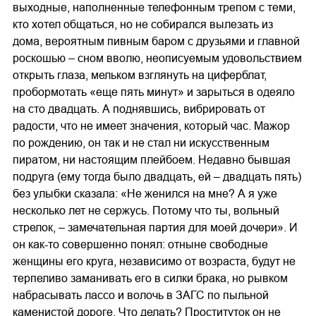
выходные, наполненные телефонным трепом с теми,
кто хотел общаться, но не собирался вылезать из
дома, вероятным пивным баром с друзьями и главной
роскошью – сном вволю, неописуемым удовольствием
открыть глаза, мельком взглянуть на циферблат,
пробормотать «еще пять минут» и зарыться в одеяло
на сто двадцать. А поднявшись, вибрировать от
радости, что не имеет значения, который час. Мажор
по рождению, он так и не стал ни искусственным
пиратом, ни настоящим плейбоем. Недавно бывшая
подруга (ему тогда было двадцать, ей – двадцать пять)
без улыбки сказала: «Не женился на мне? А я уже
несколько лет не сержусь. Потому что ты, вольный
стрелок, – замечательная партия для моей дочери». И
он как-то совершенно понял: отныне свободные
женщины его круга, независимо от возраста, будут не
терпеливо заманивать его в силки брака, но рывком
набрасывать лассо и волочь в ЗАГС по пыльной
каменистой дороге. Что делать? Проституток он не