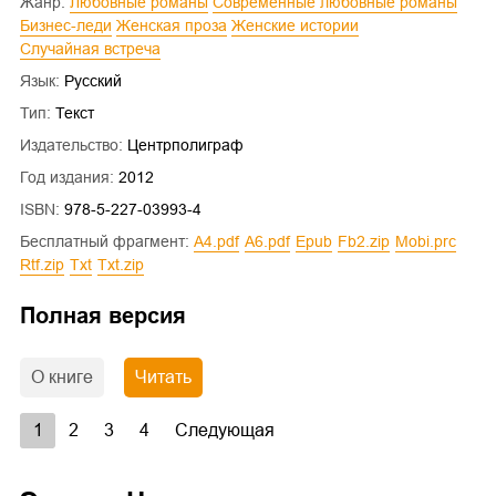
Жанр:
Любовные романы
Современные любовные романы
Бизнес-леди
Женская проза
Женские истории
Случайная встреча
Язык:
Русский
Тип:
Текст
Издательство:
Центрполиграф
Год издания:
2012
ISBN:
978-5-227-03993-4
Бесплатный фрагмент:
a4.pdf
a6.pdf
epub
fb2.zip
mobi.prc
rtf.zip
txt
txt.zip
Полная версия
О книге
Читать
1
2
3
4
Следующая