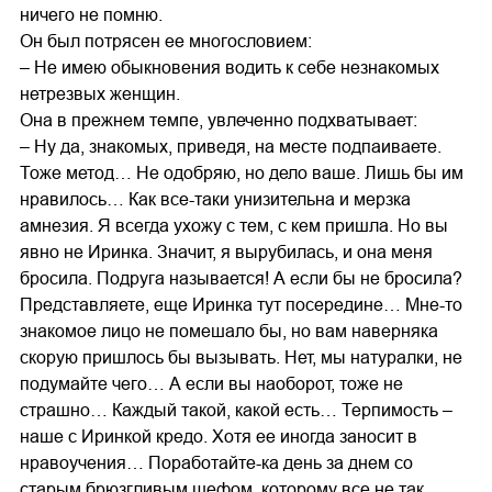
ничего не помню.
Он был потрясен ее многословием:
– Не имею обыкновения водить к себе незнакомых
нетрезвых женщин.
Она в прежнем темпе, увлеченно подхватывает:
– Ну да, знакомых, приведя, на месте подпаиваете.
Тоже метод… Не одобряю, но дело ваше. Лишь бы им
нравилось… Как все-таки унизительна и мерзка
амнезия. Я всегда ухожу с тем, с кем пришла. Но вы
явно не Иринка. Значит, я вырубилась, и она меня
бросила. Подруга называется! А если бы не бросила?
Представляете, еще Иринка тут посередине… Мне-то
знакомое лицо не помешало бы, но вам наверняка
скорую пришлось бы вызывать. Нет, мы натуралки, не
подумайте чего… А если вы наоборот, тоже не
страшно… Каждый такой, какой есть… Терпимость –
наше с Иринкой кредо. Хотя ее иногда заносит в
нравоучения… Поработайте-ка день за днем со
старым брюзгливым шефом, которому все не так.