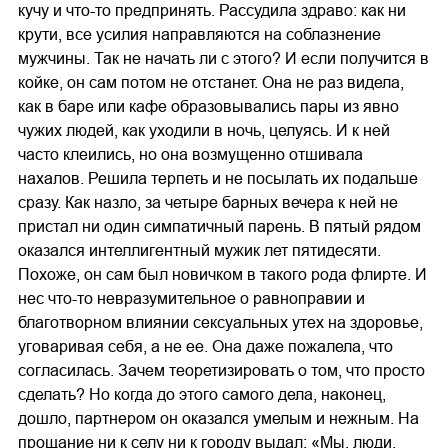
кучу и что-то предпринять. Рассудила здраво: как ни
крути, все усилия направляются на соблазнение
мужчины. Так не начать ли с этого? И если получится в
койке, он сам потом не отстанет. Она не раз видела,
как в баре или кафе образовывались пары из явно
чужих людей, как уходили в ночь, целуясь. И к ней
часто клеились, но она возмущенно отшивала
нахалов. Решила терпеть и не посылать их подальше
сразу. Как назло, за четыре барных вечера к ней не
пристал ни один симпатичный парень. В пятый рядом
оказался интеллигентный мужик лет пятидесяти.
Похоже, он сам был новичком в такого рода флирте. И
нес что-то невразумительное о равноправии и
благотворном влиянии сексуальных утех на здоровье,
уговаривая себя, а не ее. Она даже пожалела, что
согласилась. Зачем теоретизировать о том, что просто
сделать? Но когда до этого самого дела, наконец,
дошло, партнером он оказался умелым и нежным. На
прощание ни к селу ни к городу выдал: «Мы, люди,