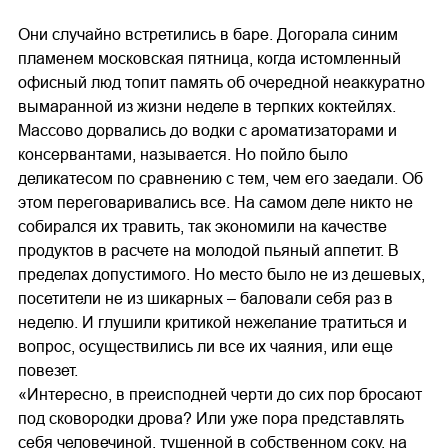
Они случайно встретились в баре. Догорала синим
пламенем московская пятница, когда истомленный
офисный люд топит память об очередной неаккуратно
вымаранной из жизни неделе в терпких коктейлях.
Массово дорвались до водки с ароматизаторами и
консервантами, называется. Но пойло было
деликатесом по сравнению с тем, чем его заедали. Об
этом переговаривались все. На самом деле никто не
собирался их травить, так экономили на качестве
продуктов в расчете на молодой пьяный аппетит. В
пределах допустимого. Но место было не из дешевых,
посетители не из шикарных – баловали себя раз в
неделю. И глушили критикой нежелание тратиться и
вопрос, осуществились ли все их чаяния, или еще
повезет.
«Интересно, в преисподней черти до сих пор бросают
под сковородки дрова? Или уже пора представлять
себя человечиной, тушенной в собственном соку, на