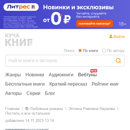
Войти
Поиск:
По книге
По автору
Жанры
Новинки
Аудиокниги
Вебтуны
Бесплатные книги
Краткий пересказ
Рейтинг книг
Авторы
Серии
Блог
Главная
📚
любовные романы
Эллина Римовна Наумова
Постель и все остальное
добавлено
14.11.2023 13:14