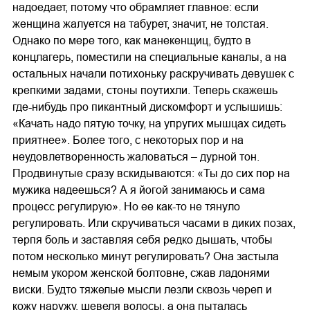
надоедает, потому что обрамляет главное: если
женщина жалуется на табурет, значит, не толстая.
Однако по мере того, как манекенщиц, будто в
концлагерь, поместили на специальные каналы, а на
остальных начали потихоньку раскручивать девушек с
крепкими задами, стоны поутихли. Теперь скажешь
где-нибудь про пикантный дискомфорт и услышишь:
«Качать надо пятую точку, на упругих мышцах сидеть
приятнее». Более того, с некоторых пор и на
неудовлетворенность жаловаться – дурной тон.
Продвинутые сразу вскидываются: «Ты до сих пор на
мужика надеешься? А я йогой занимаюсь и сама
процесс регулирую». Но ее как-то не тянуло
регулировать. Или скручиваться часами в диких позах,
терпя боль и заставляя себя редко дышать, чтобы
потом несколько минут регулировать? Она застыла
немым укором женской болтовне, сжав ладонями
виски. Будто тяжелые мысли лезли сквозь череп и
кожу наружу, шевеля волосы, а она пыталась