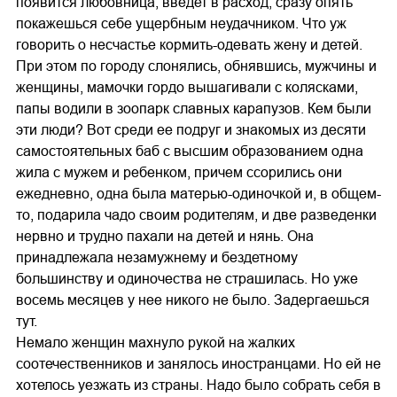
появится любовница, введет в расход, сразу опять
покажешься себе ущербным неудачником. Что уж
говорить о несчастье кормить-одевать жену и детей.
При этом по городу слонялись, обнявшись, мужчины и
женщины, мамочки гордо вышагивали с колясками,
папы водили в зоопарк славных карапузов. Кем были
эти люди? Вот среди ее подруг и знакомых из десяти
самостоятельных баб с высшим образованием одна
жила с мужем и ребенком, причем ссорились они
ежедневно, одна была матерью-одиночкой и, в общем-
то, подарила чадо своим родителям, и две разведенки
нервно и трудно пахали на детей и нянь. Она
принадлежала незамужнему и бездетному
большинству и одиночества не страшилась. Но уже
восемь месяцев у нее никого не было. Задергаешься
тут.
Немало женщин махнуло рукой на жалких
соотечественников и занялось иностранцами. Но ей не
хотелось уезжать из страны. Надо было собрать себя в