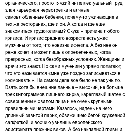
органического, просто тяжкий интеллектуальный труд,
злая карьерная нервотрепка и алчные
самовлюбленные бабенки, почему-то ужинающие в
тех же ресторанах, где и он. А когда и где еще
знакомиться трудоголикам? Скука – причина любого
кризиса. И кризис среднего возраста есть ужас
мужчины от того, что новизна исчезла. А без нее он
реже хочет и может лишь в определенных, когда
прекрасных, когда безобразных условиях. Женщины и
врачи это знают. Но сами мученики упрямо полагают,
что это называется «мне уже поздно записываться в
космонавты». На самом деле все было не так уныло.
Взять хотя бы внешние данные – высокий, не больше
трех килограммов лишнего жирка, кареглазый шатен с
совершенным овалом лица и не очень крупными
правильными чертами. Казалось, надень на него
длинный завитой парик, обвяжи шею белой кружевной
салфеткой, и воочию увидишь европейского
аристократа прежних веков. А без накладной гривы и