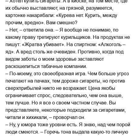
– Хотел купить сигареты. А в киоске, на том месте, где
их обычно выставляют, на грязной, разумеется,
картонке накарябали: «Курева нет. Курить, между
прочим, вредно». Вам смешно?
– Нет, – ответила она. – Я вообще не понимаю, по
какому праву третируют курильщиков. На продуктах не
пишут: «Жратва убивает». На спиртном: «Алкоголь –
яд». А вред столь же очевиден. Противно, когда под
видом заботы о моем здоровье заставляют
раскошелиться табачные компании.
– По-моему, это своеобразная игра. Чем больше угроз
печатают на пачках, тем дороже сигареты, но против
сверхприбылей никто не возражает. Цена якобы
ограничивает спрос, следовательно, чем она выше,
тем лучше. Но я все о своем частном случае. Вы
представляете, некоторые подходили за сигаретами,
читали и хихикали, – проворчал он.
– Ну, у юмора тоже уровни есть. Я знаю, над чем порой
люди смеются. – Горечь тона выдала какую-то личную