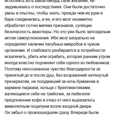
исполнить хоть какое-нибудь свое желание, не
задумываясь о последствиях. Они были достаточно
умны и опытны, чтобы знать: прежде чем их руки в
баре соединились, и ее, и его мозг незаметно
обработал сотню мелких признаков, сулящих
безопасность авантюры. Но это уже было запоздалым
актом самоуспокоения. Ибо мозг визуально не
определяет наличие пагубных микробов в чужом
организме. И слабовато разбирается в потребности
искалечить, убить или ограбить, которая ранним утром
иногда властно подчиняет себе одного из любовников.
Поэтому неосознанное чувство благодарности за
принятый до и после душ, без возражений натянутый
презерватив, не похудевший за ночь бумажник в
кармане пиджака, кольца с бриллиантиками,
валяющиеся себе на тумбочке, за любезное
предложение кофе и отказ от него выразилось
мимолетным поцелуем возле входной двери.
Он забыл о произошедшем сразу. Впереди были