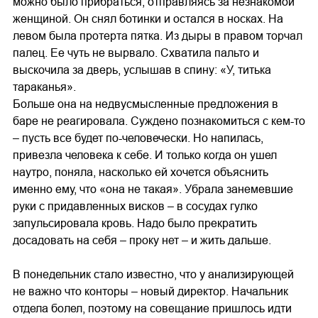
можно было прибраться, отправляясь за незнакомой
женщиной. Он снял ботинки и остался в носках. На
левом была протерта пятка. Из дыры в правом торчал
палец. Ее чуть не вырвало. Схватила пальто и
выскочила за дверь, услышав в спину: «У, титька
тараканья».
Больше она на недвусмысленные предложения в
баре не реагировала. Суждено познакомиться с кем-то
– пусть все будет по-человечески. Но напилась,
привезла человека к себе. И только когда он ушел
наутро, поняла, насколько ей хочется объяснить
именно ему, что «она не такая». Убрала занемевшие
руки с придавленных висков – в сосудах гулко
запульсировала кровь. Надо было прекратить
досадовать на себя – проку нет – и жить дальше.
В понедельник стало известно, что у анализирующей
не важно что конторы – новый директор. Начальник
отдела болел, поэтому на совещание пришлось идти