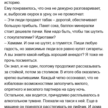
историю.
Ему понравилось, что она не дежурно разговаривает,
и, выбросив окурок в урну, он не промолчал:
– Эти люди продают табак – дорогой, обеспечивает
большую прибыль. Пакет сока, баллон минералки
стоит дешевле пачки. Кем надо быть, чтобы так шутить
с покупателями? Идиотами?
– Хамами. И они не шутят, а глумятся. Пиши любую
гадость, но зависимые люди все равно купят сигареты.
А вы знаете какой-нибудь хороший анекдот? Я тоже не
прочь посмеяться.
Он знал, и не один, поэтому продолжил рассказывать
за стойкой, потом за столиком. В итоге оба оказались
крепко выпившими. Каждый четко осознавал, что не
избалован возможностями заполучить милого,
опрятного и веселого партнера на одну ночь.
Остальное, как водится, причудливо расплывалось в
алкогольном тумане. Поехали на такси к ней. Еще в
машине он принялся расстегивать ее лифчик. И дома