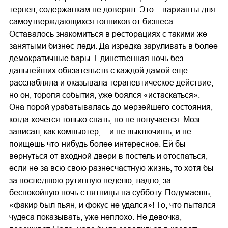
терпел, содержанкам не доверял. Это – варианты для
самоутверждающихся гопников от бизнеса.
Оставалось знакомиться в ресторациях с такими же
занятыми бизнес-леди. Да изредка заруливать в более
демократичные бары. Единственная ночь без
дальнейших обязательств с каждой дамой еще
расслабляла и оказывала терапевтическое действие,
но он, торопя события, уже боялся «истаскаться».
Она порой урабатывалась до мерзейшего состояния,
когда хочется только спать, но не получается. Мозг
зависал, как компьютер, – и не выключишь, и не
поищешь что-нибудь более интересное. Ей бы
вернуться от входной двери в постель и отоспаться,
если не за всю свою разнесчастную жизнь, то хотя бы
за последнюю рутинную неделю, ладно, за
беспокойную ночь с пятницы на субботу. Подумаешь,
«факир был пьян, и фокус не удался»! То, что пытался
чудеса показывать, уже неплохо. Не девочка,