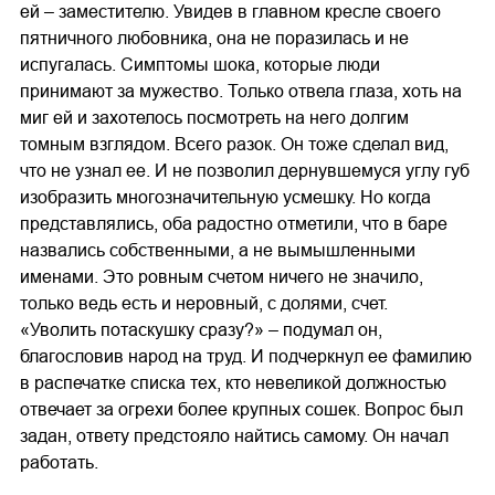
ей – заместителю. Увидев в главном кресле своего
пятничного любовника, она не поразилась и не
испугалась. Симптомы шока, которые люди
принимают за мужество. Только отвела глаза, хоть на
миг ей и захотелось посмотреть на него долгим
томным взглядом. Всего разок. Он тоже сделал вид,
что не узнал ее. И не позволил дернувшемуся углу губ
изобразить многозначительную усмешку. Но когда
представлялись, оба радостно отметили, что в баре
назвались собственными, а не вымышленными
именами. Это ровным счетом ничего не значило,
только ведь есть и неровный, с долями, счет.
«Уволить потаскушку сразу?» – подумал он,
благословив народ на труд. И подчеркнул ее фамилию
в распечатке списка тех, кто невеликой должностью
отвечает за огрехи более крупных сошек. Вопрос был
задан, ответу предстояло найтись самому. Он начал
работать.