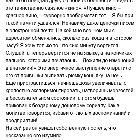
Как-то он поведал другу о своей особенности – видеть
это таинственно связное «кино». «Лучшее кино –
красное вино, – суеверно пробормотал тот. – Я бы при
такой памяти удавился. Ненавижу даже цепочки писем
в электронной почте. На кой мне все, чем мы с
адресатом обменялись, сколько раз, когда и в котором
часу? Я хочу только то, что сию минуту вертится…
Слушай, а теперь вертится не на языке, а на кончиках
пальцев, которыми печатаешь… Дожили до изменений
в анатомии!» Это энергичное выступление отвратило
его от привычки выпивать рюмку конь яку на ночь.
Еще пристрастишься, начнешь дозы увеличивать, с
крепостью экспериментировать, натворишь мерзостей
в бессознательном состоянии, а потом будешь
прикован к бездарному дешевому сериалу. Как в
молитве говорится, избави от лютых воспоминаний и
предприятий!
На сей раз он увидел собственную постель, что
несказанно его изумило.