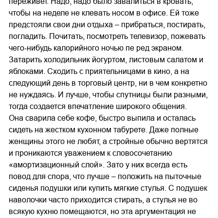
переживет. Надо, надо было завалиться в кровать,
чтобы на неделе не клевать носом в офисе. Ей тоже
предстояли свои дни отдыха – прибраться, постирать,
погладить. Почитать, посмотреть телевизор, пожевать
чего-нибудь калорийного ночью пе ред экраном.
Затарить холодильник йогуртом, листовым салатом и
яблоками. Сходить с приятельницами в кино, а на
следующий день в торговый центр, ни в чем конкретно
не нуждаясь. И лучше, чтобы спутницы были разными,
тогда создается впечатление широкого общения.
Она сварила себе кофе, быстро выпила и осталась
сидеть на жестком кухонном табурете. Даже полные
женщины этого не любят, а стройные обычно вертятся
и проникаются уважением к словосочетанию
«амортизационный слой». Зато у них всегда есть
повод для спора, что лучше – положить на пыточные
сиденья подушки или купить мягкие стулья. С подушек
наволочки часто приходится стирать, а стулья не во
всякую кухню помещаются, но эта аргументация не