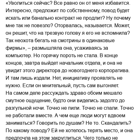
«Уволиться сейчас? Все равно он от меня избавится.
Интересно, предложит по собственному, повод будет
искать или банально контракт не продлит? Ну почему
мне так не повезло? Оторвалась, называется. Может,
он решит, что на трезвую голову я его не вспомнила?
Так неохота бегать на смотрины в одинаковые
фирмы», – размышляла она, усаживаясь за
компьютер. Но горячку пороть не стала. В конце
концов, завтра выйдет начальник отдела, и она не
увидит этого директора до новогоднего корпоратива.
И там лишь издали. Нет, инициативу проявлять не
нужно. Если он мнительный, пусть сам выгоняет.
На самом деле рассуждать здраво обоим мешало
смутное ощущение, будто они виделись задолго до
разгульной ночи. Точно не пили. Точно не спали. Точно
не работали вместе. А чем еще люди могут вдвоем
заниматься? Говорить по душам? Не то. Скандалить?
По какому поводу? Ей не хотелось терять место, и она
предпочла на этом закруглиться. Чего только не