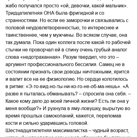
жабо получался просто «ой, девочки, какой мальчик».
Тридцатилетняя ОНА была фригидной и со
странностями. Но если ее заморочки и связывались с
половой неудовлетворенностью, то интереснее и
таинственнее, чем у мужчины. Во всяком случае, она
так думала. Пока один коллега после какой-то рабочей
стычки не проворчал ей в спину очень грубый аналог
слова «недотраханная». Разум твердил, что это –
аргумент профессионального бессилия. Самец не в
состоянии признать свои доводы ничтожными, ярится
и валит все на ее физиологию. Но сердце колотилось
в ритме: «Э-то-вид-но-ты-ни-ко-го-не-об-ма-нешь». «А
разве я пыталась обманывать? – спросила она себя. –
Какое кому дело до моей личной жизни? Есть ли она у
меня вообще?» И рухнула в яму-ловушку, вырытую во
время прошлых самокопаний, кажется, переломав
кости и сильно ударившись головой.
Шестнадцатилетняя максималистка – чудный возраст,