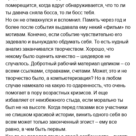
померещится, когда вдруг обнаруживается, что то ли
ты давеча сняла босса, то ли босс тебя.
Но он не отмахнулся и вспомнил. Память через год и
более после события выдавала ему некий «фильм» по
мотивам. Конечно, если событие чувствительно его
задевало и вынуждало обдумать себя. То есть нудный
анализ заканчивался творчеством. Хорошо, что
некому было оценить качество – шедевров не
случалось. Добротный рабочий материал целиком – со
всеми ссылками, справками, счетами. Может, это и не
творчество было, а компьютеризация? Но в любом
случае намекало на какую-то одаренность, что очень
помогает в пору возрастных кризисов. И еще
избавляет от неизбежного стыда, если морально ты
был не на высоте. Когда перед глазами все участники
не слишком красивой истории, винить одного себя во
всем может только законченный эгоист – ему все
равно, в чем быть первым.