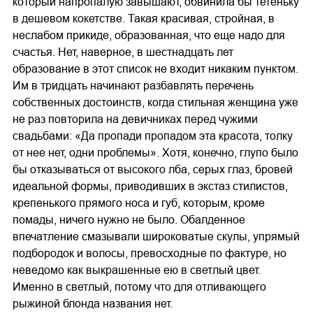
который напропалую завышают, обвинила бы тетеньку
в дешевом кокетстве. Такая красивая, стройная, в
неслабом прикиде, образованная, что еще надо для
счастья. Нет, наверное, в шестнадцать лет
образование в этот список не входит никаким пунктом.
Им в тридцать начинают разбавлять перечень
собственных достоинств, когда стильная женщина уже
не раз повторила на девичниках перед чужими
свадьбами: «Да пропади пропадом эта красота, толку
от нее нет, одни проблемы». Хотя, конечно, глупо было
бы отказываться от высокого лба, серых глаз, бровей
идеальной формы, приводивших в экстаз стилистов,
крепенького прямого носа и губ, которым, кроме
помады, ничего нужно не было. Обалденное
впечатление смазывали широковатые скулы, упрямый
подбородок и волосы, превосходные по фактуре, но
неведомо как выкрашенные ею в светлый цвет.
Именно в светлый, потому что для отливающего
рыжиной блонда названия нет.