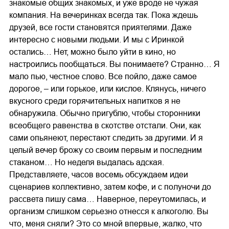
знакомые общих знакомых, и уже вроде не чужая
компания. На вечеринках всегда так. Пока ждешь
друзей, все гости становятся приятелями. Даже
интересно с новыми людьми. И мы с Иринкой
остались… Нет, можно было уйти в кино, но
настроились пообщаться. Вы понимаете? Странно… Я
мало пью, честное слово. Все пойло, даже самое
дорогое, – или горькое, или кислое. Клянусь, ничего
вкусного среди горячительных напитков я не
обнаружила. Обычно пригублю, чтобы сторонники
всеобщего равенства в скотстве отстали. Они, как
сами опьянеют, перестают следить за другими. И я
целый вечер брожу со своим первым и последним
стаканом… Но неделя выдалась адская.
Представляете, часов восемь обсуждаем идеи
сценариев коллективно, затем кофе, и с полуночи до
рассвета пишу сама… Наверное, переутомилась, и
организм слишком серьезно отнесся к алкоголю. Вы
что, меня сняли? Это со мной впервые, жалко, что