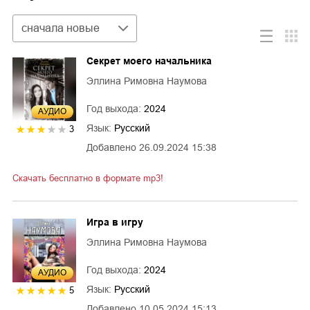
Сортировка
сначала новые
Секрет моего начальника
Эллина Римовна Наумова
Год выхода:
2024
AУДИО
Язык:
Русский
3
Добавлено
26.09.2024 15:38
Скачать бесплатно в формате mp3!
Игра в игру
Эллина Римовна Наумова
Год выхода:
2024
AУДИО
Язык:
Русский
5
Добавлено
10.05.2024 15:13