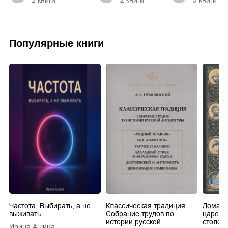
2
книги
2
книги
3
книги
Популярные книги
Частота. Выбирать, а не
Классическая традиция.
Домашн
выживать.
Собрание трудов по
царей в
истории русской
столети
Ирина Ашина