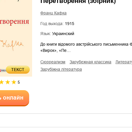
Перетворення (збірник)
Франц Кафка
Год выхода:
1915
Язык:
Украинский
До книги відомого австрійського письменника
«Вирок», «Пе…
сюрреализм
зарубежная классика
литерат
зарубіжна література
ТЕКСТ
5
ь онлайн