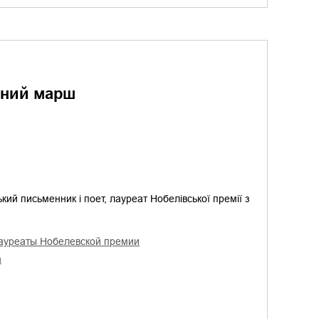
ьний марш
ий письменник і поет, лауреат Нобелівської премії з
лауреаты Нобелевской премии
а