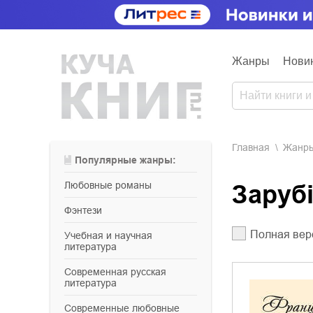
Жанры
Нови
Главная
Жанр
Популярные жанры:
любовные романы
Заруб
фэнтези
Полная вер
учебная и научная
литература
современная русская
литература
современные любовные