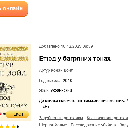
ь онлайн
Добавлено
10.12.2023 08:39
Етюд у багряних тонах
Артур Конан Дойл
Год выхода:
2018
Язык:
Украинский
До книжки відомого англійського письменника 
– «Ет…
ТЕКСТ
зарубежные детективы
классические детект
Шерлок Холмс
расследование убийств
зар
5