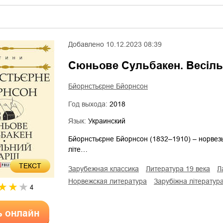
Добавлено
10.12.2023 08:39
Сюньове Сульбакен. Весіл
Бйорнстьєрне Бйорнсон
Год выхода:
2018
Язык:
Украинский
Бйорнстьєрне Бйорнсон (1832–1910) – норвезьк
літе…
ТЕКСТ
зарубежная классика
литература 19 века
норвежская литература
зарубіжна літератур
4
ь онлайн