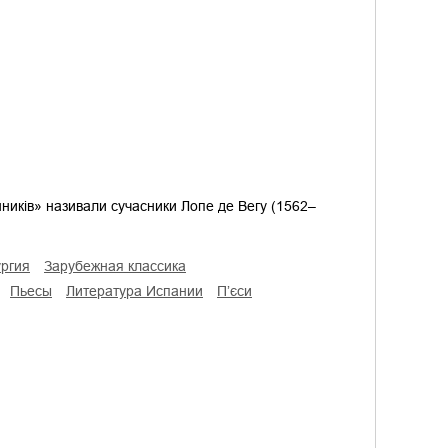
иків» називали сучасники Лопе де Вегу (1562–
ургия
зарубежная классика
пьесы
литература Испании
п’єси