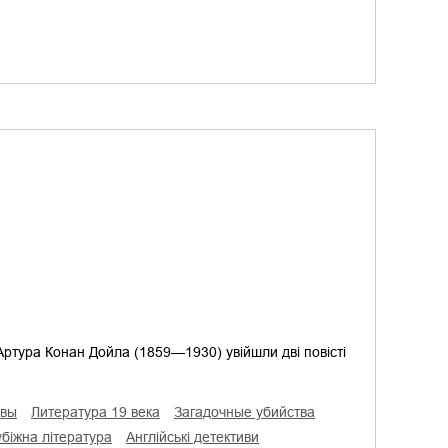
Артура Конан Дойла (1859—1930) увійшли дві повісті
ивы
литература 19 века
загадочные убийства
убіжна література
англійські детективи