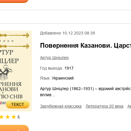
Добавлено
10.12.2023 08:39
Повернення Казанови. Царс
Артур Шніцлер
Год выхода:
1917
Язык:
Украинский
Артур Шніцлер (1862–1931) – відомий австрійсь
вплив…
ТЕКСТ
зарубежная классика
литература 20 века
5