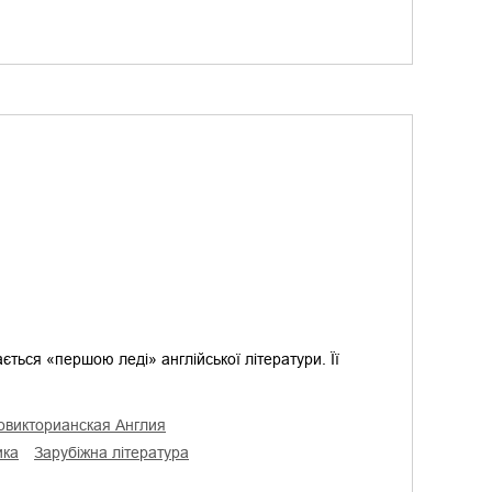
ється «першою леді» англійської літератури. Її
довикторианская Англия
ика
зарубіжна література