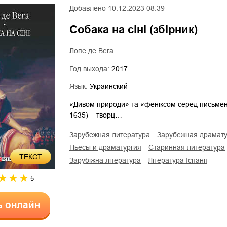
Добавлено
10.12.2023 08:39
Собака на сіні (збірник)
Лопе де Вега
Год выхода:
2017
Язык:
Украинский
«Дивом природи» та «феніксом серед письменн
1635) – творц…
зарубежная литература
зарубежная драмат
пьесы и драматургия
старинная литература
ТЕКСТ
зарубіжна література
література Іспанії
5
ь онлайн