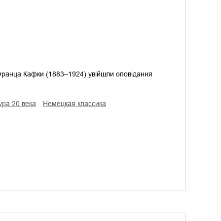
 Франца Кафки (1883–1924) увійшли оповідання
ура 20 века
немецкая классика