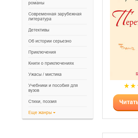
романы
современная зарубежная
литература
детективы
об истории серьезно
приключения
книги о приключениях
ужасы / мистика
учебники и пособия для
вузов
cтихи, поэзия
Читат
Еще
жанры