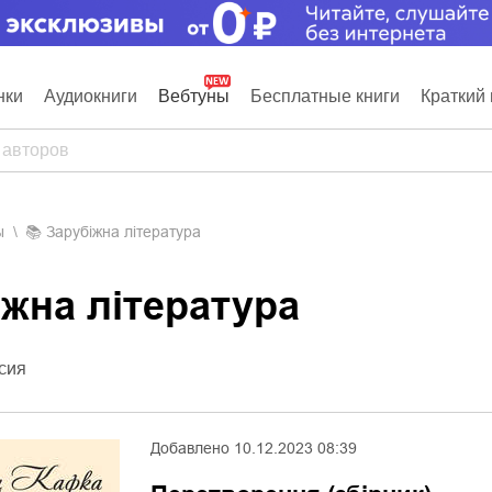
нки
Аудиокниги
Вебтуны
Бесплатные книги
Краткий 
ы
📚
Зарубіжна література
іжна література
сия
Добавлено
10.12.2023 08:39