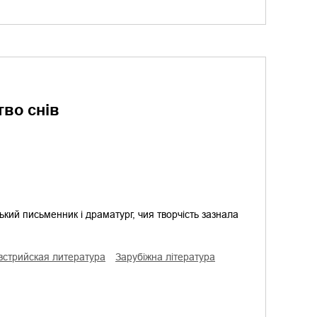
тво снів
кий письменник і драматург, чия творчість зазнала
австрийская литература
зарубіжна література