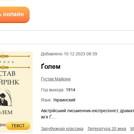
ь онлайн
Добавлено
10.12.2023 08:39
Ґолем
Ґустав Майрінк
Год выхода:
1914
Язык:
Украинский
Австрійський письменник-експресіоніст, драмат
ім’я Ґ…
ТЕКСТ
зарубежная классика
литература 20 века