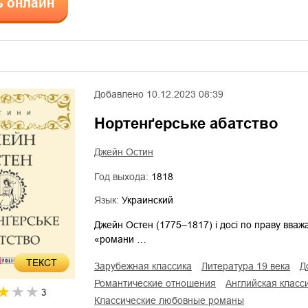
ь онлайн
Добавлено
10.12.2023 08:39
Нортенґерське абатство
Джейн Остин
Год выхода:
1818
Язык:
Украинский
Джейн Остен (1775–1817) і досі по праву вважа
«романи …
ТЕКСТ
зарубежная классика
литература 19 века
романтические отношения
английская класс
3
классические любовные романы