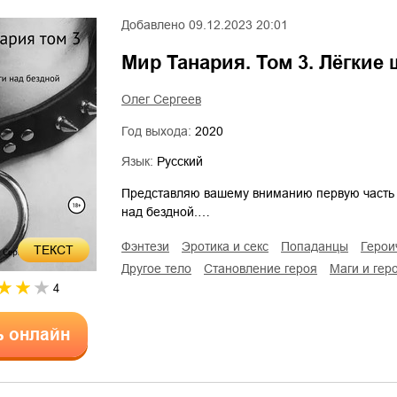
Добавлено
09.12.2023 20:01
Мир Танария. Том 3. Лёгкие
Олег Сергеев
Год выхода:
2020
Язык:
Русский
Представляю вашему вниманию первую часть т
над бездной.…
фэнтези
эротика и секс
попаданцы
геро
ТЕКСТ
другое тело
становление героя
маги и гер
4
ь онлайн