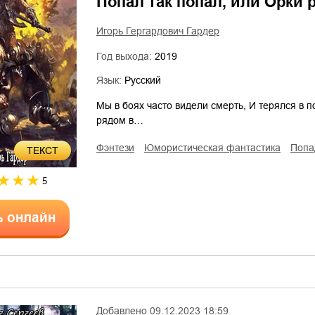
Попал так попал, или Орки р
Игорь Гергардович Гардер
Год выхода:
2019
Язык:
Русский
Мы в боях часто видели смерть, И терялся в по
рядом в…
фэнтези
юмористическая фантастика
поп
ТЕКСТ
5
ь онлайн
Добавлено
09.12.2023 18:59