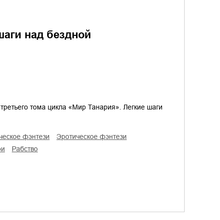
 шаги над бездной
ретьего тома цикла «Мир Танария». Легкие шаги
ическое фэнтези
эротическое фэнтези
ои
рабство