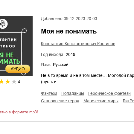
Добавлено
09.12.2023 20:03
Моя не понимать
Константин Константинович Костинов
Год выхода:
2019
Язык:
Русский
AУДИО
Не в то время и не в том месте… Молодой па
(пусть и …
4
фэнтези
попаданцы
героическое фэнтези
становление героя
магические миры
ЛитР
атно в формате mp3!