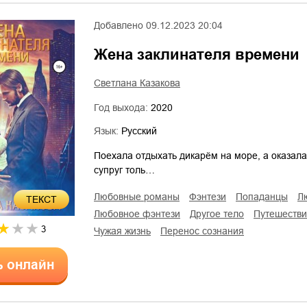
Добавлено
09.12.2023 20:04
Жена заклинателя времени
Светлана Казакова
Год выхода:
2020
Язык:
Русский
Поехала отдыхать дикарём на море, а оказала
супруг толь…
любовные романы
фэнтези
попаданцы
ТЕКСТ
любовное фэнтези
другое тело
путешеств
3
чужая жизнь
перенос сознания
ь онлайн