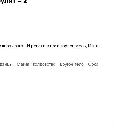
улят – 2
жарах закат. И ревела в ночи горнов медь, И кто
аданцы
магия / колдовство
другое тело
орки