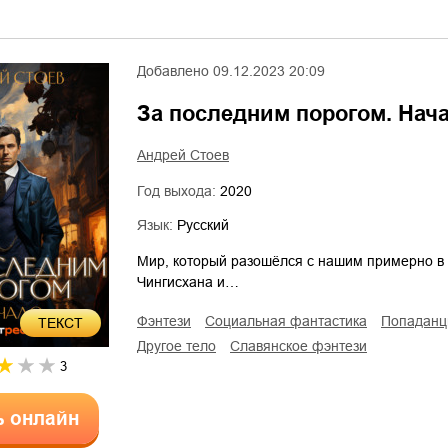
Добавлено
09.12.2023 20:09
За последним порогом. Нач
Андрей Стоев
Год выхода:
2020
Язык:
Русский
Мир, который разошёлся с нашим примерно в 1
Чингисхана и…
фэнтези
социальная фантастика
попадан
ТЕКСТ
другое тело
славянское фэнтези
3
ь онлайн