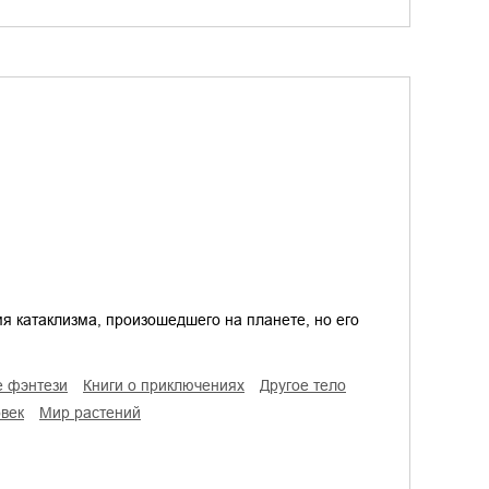
я катаклизма, произошедшего на планете, но его
ое фэнтези
книги о приключениях
другое тело
овек
мир растений