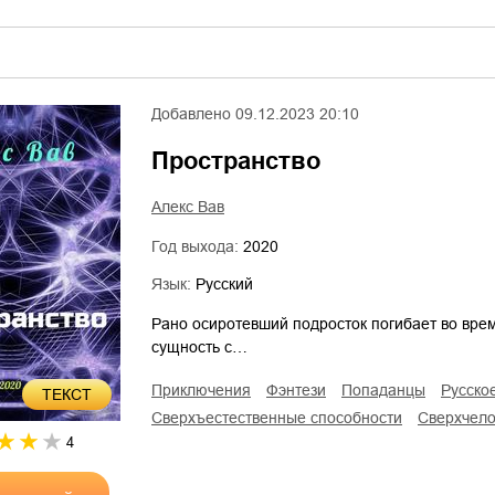
Добавлено
09.12.2023 20:10
Пространство
Алекс Вав
Год выхода:
2020
Язык:
Русский
Рано осиротевший подросток погибает во врем
сущность с…
приключения
фэнтези
попаданцы
русск
ТЕКСТ
сверхъестественные способности
сверхчел
4