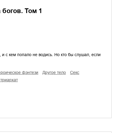
богов. Том 1
и с кем попало не водись. Но кто бы слушал, если
героическое фэнтези
другое тело
секс
атриархат