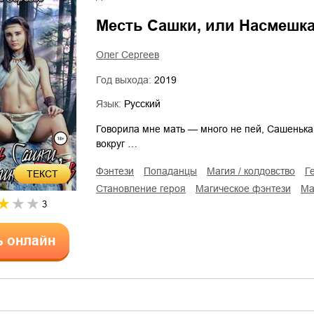
Месть Сашки, или Насмешка 
Олег Сергеев
Год выхода:
2019
Язык:
Русский
Говорила мне мать — много не пей, Сашенька, 
вокруг …
фэнтези
попаданцы
магия / колдовство
ТЕКСТ
становление героя
магическое фэнтези
м
3
ь онлайн