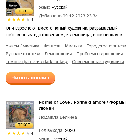
Язык:
Русский
ТЕКСТ
Добавлено
09.12.2023 23:34
4
Они взрослеют вместе: юный художник, разрываемый
собственным вдохновением, и демоница, влюблённая в …
ужасы / мистика
фэнтези
мистика
городское фэнтези
русское фэнтези
демонология
проблемы взросления
темное фэнтези / dark fantasy
современные художники
Читать онлайн
Forms of Love / Forme d’amore / Формы
любви
Людмила Белкина
ТЕКСТ
Год выхода:
2020
4
Язык:
Русский