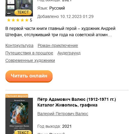
Язык:
Русский
ТЕКСТ
Добавлено
10.12.2023 01:29
5
В первой части книги главный герой – художник Андрей
Штефан, отслуживший три года на советской атомн…
контркультура
роман-приключение
путешествия в прошлое
андеграунд
современные художники
Читать онлайн
Полная версия
Пётр Адамович Валюс (1912-1971 гг.)
Каталог Живопись, графика
Валерий Петрович Валюс
Год выхода:
2021
ТЕКСТ