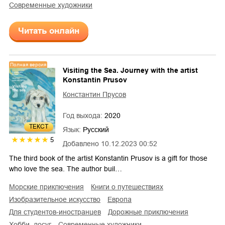
современные художники
Читать онлайн
Полная версия
Visiting the Sea. Journey with the artist
Konstantin Prusov
Константин Прусов
Год выхода:
2020
ТЕКСТ
Язык:
Русский
5
Добавлено
10.12.2023 00:52
The third book of the artist Konstantin Prusov is a gift for those
who love the sea. The author buil…
морские приключения
книги о путешествиях
изобразительное искусство
Европа
для студентов-иностранцев
дорожные приключения
хобби, досуг
современные художники