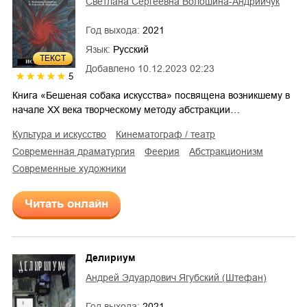
Светлана Сергеевна Волошина-Андрийчук
Год выхода:
2021
Язык:
Русский
ТЕКСТ
Добавлено
10.12.2023 02:23
5
Книга «Бешеная собака искусства» посвящена возникшему в
начале ХХ века творческому методу абстракции…
культура и искусство
кинематограф / театр
современная драматургия
феерия
абстракционизм
современные художники
Читать онлайн
Делириум
Андрей Эдуардович Ягубский (Штефан)
Год выхода:
2021