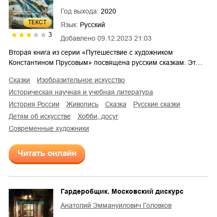
Год выхода:
2020
ТЕКСТ
Язык:
Русский
3
Добавлено
09.12.2023 21:03
Вторая книга из серии «Путешествие с художником
Константином Прусовым» посвящена русским сказкам. Эт…
сказки
изобразительное искусство
историческая научная и учебная литература
история России
живопись
сказка
русские сказки
детям об искусстве
хобби, досуг
современные художники
Читать онлайн
Гардеробщик. Московский дискурс
Анатолий Эммануилович Головков