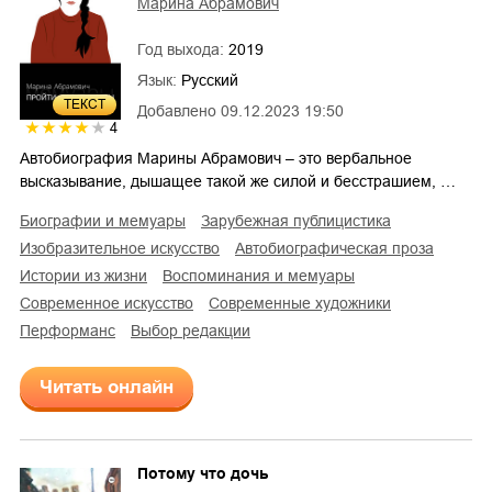
Марина Абрамович
Год выхода:
2019
Язык:
Русский
ТЕКСТ
Добавлено
09.12.2023 19:50
4
Автобиография Марины Абрамович – это вербальное
высказывание, дышащее такой же силой и бесстрашием, …
биографии и мемуары
зарубежная публицистика
изобразительное искусство
автобиографическая проза
истории из жизни
воспоминания и мемуары
современное искусство
современные художники
перформанс
Выбор редакции
Читать онлайн
Потому что дочь