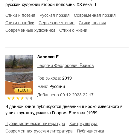
русский художник второй половины ХХ века. Т…
стихи и поэзия
русская поэзия
современная поэзия
стихи о любви
серьезное чтение
cтихи, поэзия
современные художники
стихи о жизни
Записки Ё
Георгий Феодорович Ёжиков
Год выхода:
2019
Язык:
Русский
ТЕКСТ
Добавлено
09.12.2023 22:17
4
В данной книге публикуются дневники широко известного в
узких кругах художника Георгия Ёжикова (1959…
публицистическая литература
контркультура
современная русская литература
публицистика