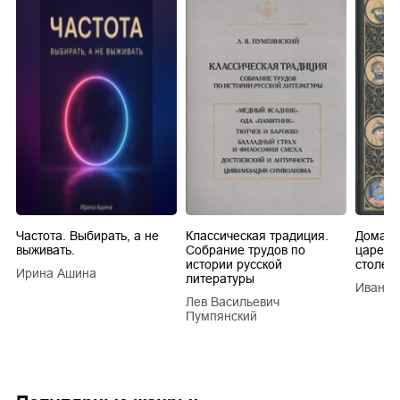
Частота. Выбирать, а не
Классическая традиция.
Домашн
выживать.
Собрание трудов по
царей в
истории русской
столети
Ирина Ашина
литературы
Иван Е
Лев Васильевич
Пумпянский