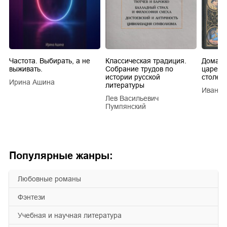
Частота. Выбирать, а не
Классическая традиция.
Домашн
выживать.
Собрание трудов по
царей в
истории русской
столети
Ирина Ашина
литературы
Иван Е
Лев Васильевич
Пумпянский
Популярные жанры:
любовные романы
фэнтези
учебная и научная литература