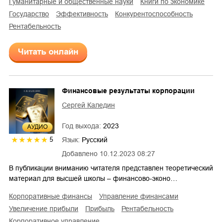
гуманитарные и общественные науки
книги по экономике
государство
эффективность
конкурентоспособность
рентабельность
Читать онлайн
Финансовые результаты корпорации
Сергей Каледин
Год выхода:
2023
AУДИО
Язык:
Русский
5
Добавлено
10.12.2023 08:27
В публикации вниманию читателя представлен теоретический
материал для высшей школы – финансово-эконо…
корпоративные финансы
управление финансами
увеличение прибыли
прибыль
рентабельность
корпоративное управление