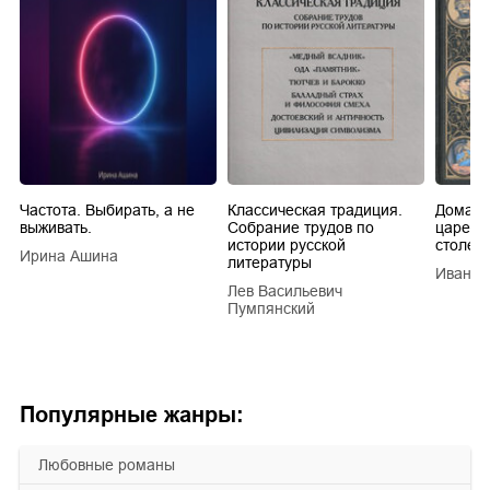
Частота. Выбирать, а не
Классическая традиция.
Домашн
выживать.
Собрание трудов по
царей в
истории русской
столети
Ирина Ашина
литературы
Иван Е
Лев Васильевич
Пумпянский
Популярные жанры:
любовные романы