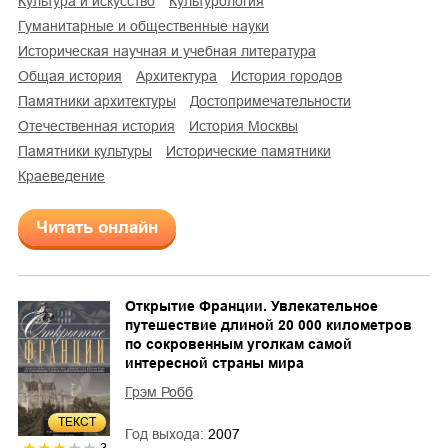
культура и искусство
культурология
гуманитарные и общественные науки
историческая научная и учебная литература
общая история
архитектура
история городов
памятники архитектуры
достопримечательности
отечественная история
история Москвы
памятники культуры
исторические памятники
краеведение
Читать онлайн
Открытие Франции. Увлекательное
путешествие длиной 20 000 километров
по сокровенным уголкам самой
интересной страны мира
Грэм Робб
ТЕКСТ
Год выхода:
2007