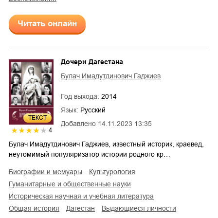
Читать онлайн
Дочери Дагестана
Булач Имадутдинович Гаджиев
Год выхода:
2014
Язык:
Русский
ТЕКСТ
Добавлено
14.11.2023 13:35
4
Булач Имадутдинович Гаджиев, известный историк, краевед,
неутомимый популяризатор истории родного кр…
биографии и мемуары
культурология
гуманитарные и общественные науки
историческая научная и учебная литература
общая история
Дагестан
выдающиеся личности