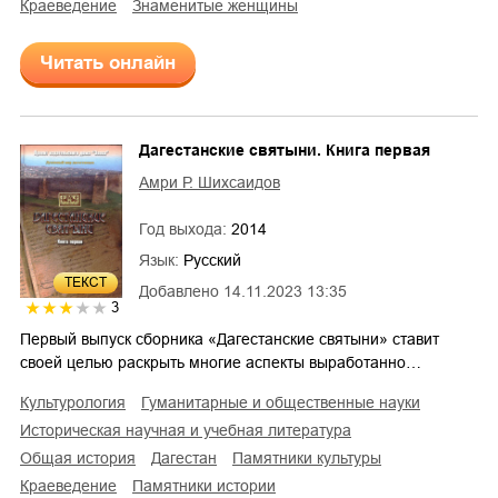
краеведение
знаменитые женщины
Читать онлайн
Дагестанские святыни. Книга первая
Амри Р. Шихсаидов
Год выхода:
2014
Язык:
Русский
ТЕКСТ
Добавлено
14.11.2023 13:35
3
Первый выпуск сборника «Дагестанские святыни» ставит
своей целью раскрыть многие аспекты выработанно…
культурология
гуманитарные и общественные науки
историческая научная и учебная литература
общая история
Дагестан
памятники культуры
краеведение
памятники истории