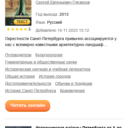
Сергей Евгеньевич Глезеров
Год выхода:
2013
ТЕКСТ
Язык:
Русский
5
Добавлено
14.11.2023 13:12
Окрестности Санкт-Петербурга привычно ассоциируются у
нас с всемирно известными архитектурно-ландшаф…
путеводители
культурология
гуманитарные и общественные науки
историческая научная и учебная литература
общая история
история городов
достопримечательности
обычаи и традиции
история Санкт-Петербурга
краеведение
Читать онлайн
Исторические районы Петербурга от А до