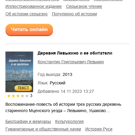
иллюстрированное издание
серьезное чтение
об истории серьезно
популярно об истории
Читать онлайн
Деревня Левыкино и ее обитатели
Константин Григорьевич Левыкин
Год выхода:
2013
Язык:
Русский
ТЕКСТ
Добавлено
14.11.2023 13:27
3
Воспоминание-повесть об истории трех русских деревень
старинного Мценского уезда – Левыкино, Ушаково…
биографии и мемуары
культурология
гуманитарные и общественные науки
история Руси