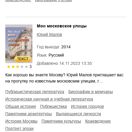
Мои московские улицы
Юрий Малов
Год выхода:
2014
Язык:
Русский
ТЕКСТ
Добавлено
14.11.2023 13:35
3
Как хорошо вы знаете Москву? Юрий Малов приглашает вас
на прогулку по известным московским улицам, г…
публицистическая литература
биографии и мемуары
историческая научная и учебная литература
общая история
публицистика
история городов
памятники архитектуры
выдающиеся личности
история Москвы
памятники культуры
краеведение
портрет эпохи