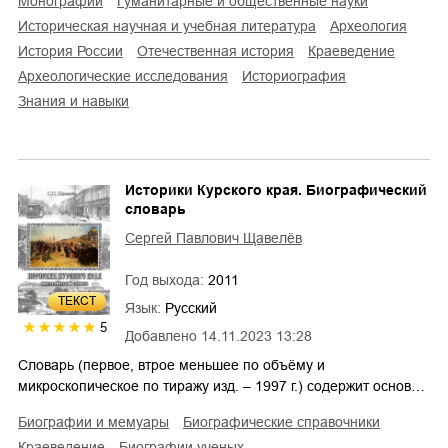
монографии
гуманитарные и общественные науки
историческая научная и учебная литература
археология
история России
отечественная история
краеведение
археологические исследования
историография
знания и навыки
Историки Курского края. Биографический
словарь
Сергей Павлович Щавелёв
Год выхода:
2011
ТЕКСТ
Язык:
Русский
5
Добавлено
14.11.2023 13:28
Словарь (первое, втрое меньшее по объёму и
микроскопическое по тиражу изд. – 1997 г.) содержит основ…
биографии и мемуары
биографические справочники
краеведение
биографии ученых