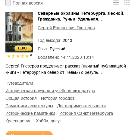
Полная версия
Северные окраины Петербурга. Лесной,
Гражданка, Ручьи, Удельная…
Сергей Евгеньевич Глезеров
Год выхода:
2013
ТЕКСТ
Язык:
Русский
5
Добавлено
14.11.2023 13:14
Сергей Глезеров продолжает рассказ (начатый публикацией
книги «Петербург на север от Невы») о резуль…
путеводители
историческая научная и учебная литература
общая история
история городов
памятники архитектуры
достопримечательности
исторические памятники
история Санкт-Петербурга
краеведение
хобби, досуг