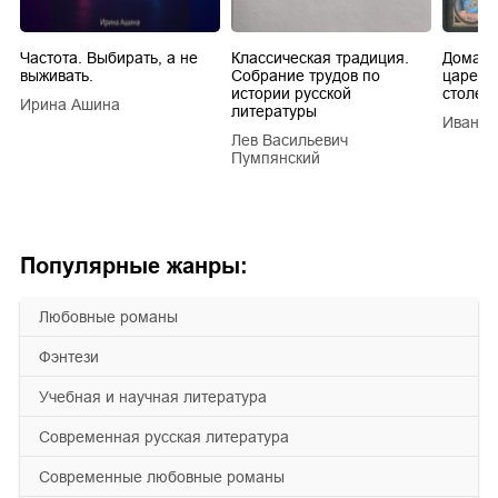
Частота. Выбирать, а не
Классическая традиция.
Домашн
выживать.
Собрание трудов по
царей в
истории русской
столети
Ирина Ашина
литературы
Иван Е
Лев Васильевич
Пумпянский
Популярные жанры:
любовные романы
фэнтези
учебная и научная литература
современная русская литература
современные любовные романы