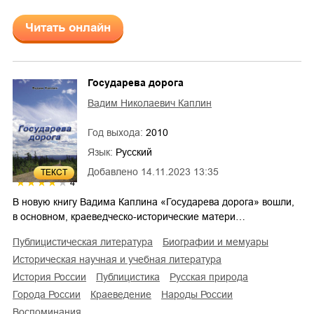
Читать онлайн
Государева дорога
Вадим Николаевич Каплин
Год выхода:
2010
Язык:
Русский
Добавлено
14.11.2023 13:35
ТЕКСТ
4
В новую книгу Вадима Каплина «Государева дорога» вошли,
в основном, краеведческо-исторические матери…
публицистическая литература
биографии и мемуары
историческая научная и учебная литература
история России
публицистика
русская природа
города России
краеведение
народы России
воспоминания