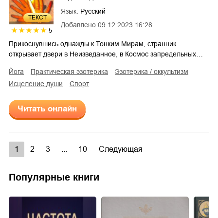
Язык:
Русский
ТЕКСТ
Добавлено
09.12.2023 16:28
5
Прикоснувшись однажды к Тонким Мирам, странник
открывает двери в Неизведанное, в Космос запредельных…
йога
практическая эзотерика
эзотерика / оккультизм
исцеление души
спорт
Читать онлайн
1
2
3
...
10
Следующая
Популярные книги