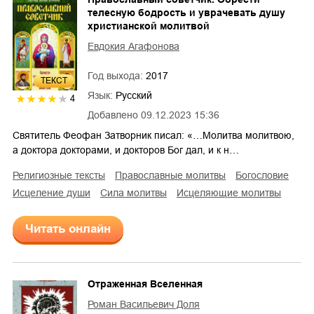
телесную бодрость и уврачевать душу
христианской молитвой
Евдокия Агафонова
Год выхода:
2017
ТЕКСТ
Язык:
Русский
4
Добавлено
09.12.2023 15:36
Святитель Феофан Затворник писал: «…Молитва молитвою,
а доктора докторами, и докторов Бог дал, и к н…
религиозные тексты
православные молитвы
богословие
исцеление души
сила молитвы
исцеляющие молитвы
Читать онлайн
Отраженная Вселенная
Роман Васильевич Доля