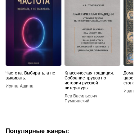
Частота. Выбирать, а не
Классическая традиция.
Домашн
выживать.
Собрание трудов по
царей в
истории русской
столети
Ирина Ашина
литературы
Иван Е
Лев Васильевич
Пумпянский
Популярные жанры: