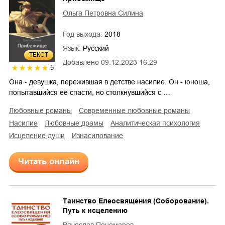
Ольга Петровна Силина
Год выхода:
2018
Язык:
Русский
ТЕКСТ
Добавлено
09.12.2023 16:29
5
Она - девушка, пережившая в детстве насилие. Он - юноша,
попытавшийся ее спасти, но столкнувшийся с …
любовные романы
современные любовные романы
насилие
любовные драмы
аналитическая психология
исцеление души
изнасилование
Читать онлайн
Таинство Елеосвящения (Соборование).
Путь к исцелению
Вячеслав Пономарев