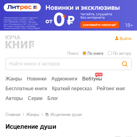
Войти
Поиск:
По книге
По автору
Жанры
Новинки
Аудиокниги
Вебтуны
Бесплатные книги
Краткий пересказ
Рейтинг книг
Авторы
Серии
Блог
Главная
Жанры
📚
Исцеление души
Исцеление души