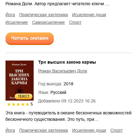
Романа Доли. Автор предлагает читателю ключи …
йога
практическая эзотерика
исцеление души
исцеление
самоисцеление
спорт
Читать онлайн
Три высших закона кармы
Роман Васильевич Доля
Год выхода:
2018
Язык:
Русский
ТЕКСТ
Добавлено
09.12.2023 16:26
5
Эта книга - путеводитель в океане бесконечных возможностей
бесконечного существования. Это путь, при…
йога
практическая эзотерика
исцеление души
спорт