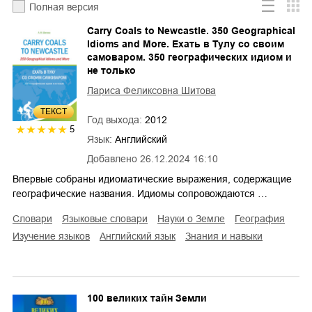
Полная версия
Carry Coals to Newcastle. 350 Geographical
Idioms and More. Ехать в Тулу со своим
самоваром. 350 географических идиом и
не только
Лариса Феликсовна Шитова
ТЕКСТ
Год выхода:
2012
5
Язык:
Английский
Добавлено
26.12.2024 16:10
Впервые собраны идиоматические выражения, содержащие
географические названия. Идиомы сопровождаются …
словари
языковые словари
науки о Земле
география
изучение языков
английский язык
знания и навыки
100 великих тайн Земли