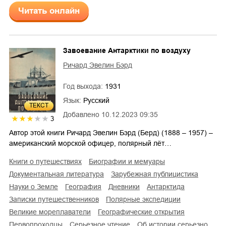
Читать онлайн
Завоевание Антарктики по воздуху
Ричард Эвелин Бэрд
Год выхода:
1931
Язык:
Русский
ТЕКСТ
Добавлено
10.12.2023 09:35
3
Автор этой книги Ричард Эвелин Бэрд (Берд) (1888 – 1957) –
американский морской офицер, полярный лёт…
книги о путешествиях
биографии и мемуары
документальная литература
зарубежная публицистика
науки о Земле
география
дневники
Антарктида
записки путешественников
полярные экспедиции
великие мореплаватели
географические открытия
первопроходцы
серьезное чтение
об истории серьезно