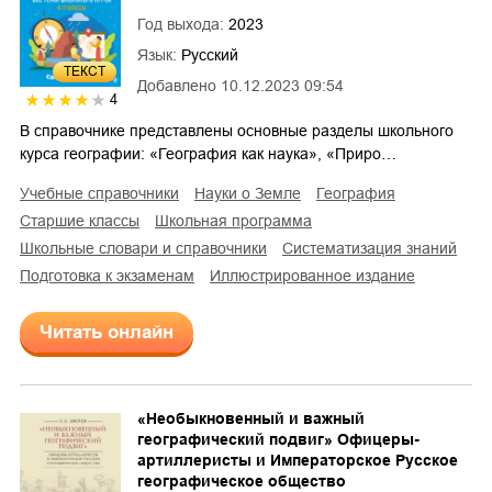
Год выхода:
2023
Язык:
Русский
ТЕКСТ
Добавлено
10.12.2023 09:54
4
В справочнике представлены основные разделы школьного
курса географии: «География как наука», «Приро…
учебные справочники
науки о Земле
география
старшие классы
школьная программа
школьные словари и справочники
систематизация знаний
подготовка к экзаменам
иллюстрированное издание
Читать онлайн
«Необыкновенный и важный
географический подвиг» Офицеры-
артиллеристы и Императорское Русское
географическое общество