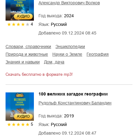
Александр Викторович Волков
Год выхода:
2024
AУДИО
Язык:
Русский
4
Добавлено
09.12.2024 08:45
словари, справочники
энциклопедии
природа и животные
науки о Земле
география
знания и навыки
дом, дача
Скачать бесплатно в формате mp3!
100 великих загадок географии
Рудольф Константинович Баландин
Год выхода:
2019
AУДИО
Язык:
Русский
5
Добавлено
09.12.2024 08:47