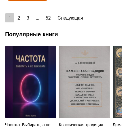
1
2
3
...
52
Следующая
Популярные книги
Частота. Выбирать, а не
Классическая традиция.
Домашн