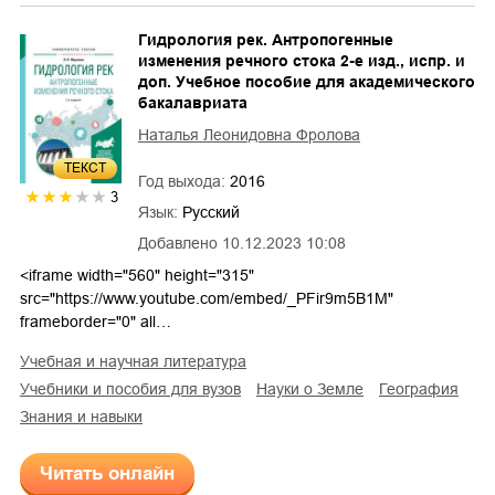
Гидрология рек. Антропогенные
изменения речного стока 2-е изд., испр. и
доп. Учебное пособие для академического
бакалавриата
Наталья Леонидовна Фролова
ТЕКСТ
Год выхода:
2016
3
Язык:
Русский
Добавлено
10.12.2023 10:08
<iframe width="560" height="315"
src="https://www.youtube.com/embed/_PFir9m5B1M"
frameborder="0" all…
учебная и научная литература
учебники и пособия для вузов
науки о Земле
география
знания и навыки
Читать онлайн