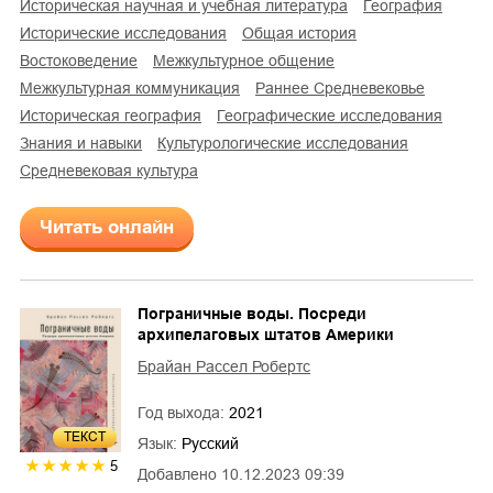
историческая научная и учебная литература
география
исторические исследования
общая история
востоковедение
межкультурное общение
межкультурная коммуникация
раннее Средневековье
историческая география
географические исследования
знания и навыки
культурологические исследования
средневековая культура
Читать онлайн
Пограничные воды. Посреди
архипелаговых штатов Америки
Брайан Рассел Робертс
Год выхода:
2021
ТЕКСТ
Язык:
Русский
5
Добавлено
10.12.2023 09:39