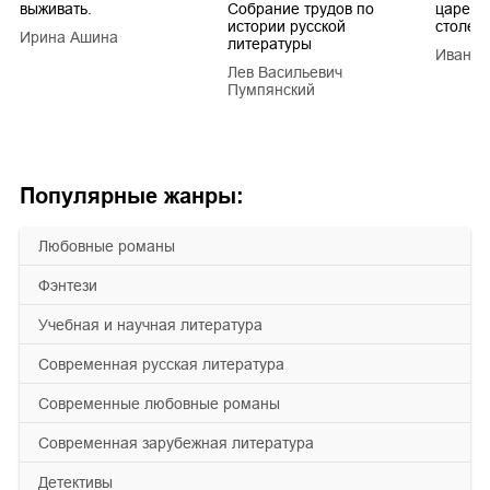
выживать.
Собрание трудов по
царей в
истории русской
столети
Ирина Ашина
литературы
Иван Е
Лев Васильевич
Пумпянский
Популярные жанры:
любовные романы
фэнтези
учебная и научная литература
современная русская литература
современные любовные романы
современная зарубежная литература
детективы