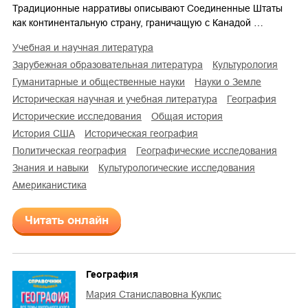
Традиционные нарративы описывают Соединенные Штаты
как континентальную страну, граничащую с Канадой …
учебная и научная литература
зарубежная образовательная литература
культурология
гуманитарные и общественные науки
науки о Земле
историческая научная и учебная литература
география
исторические исследования
общая история
история США
историческая география
политическая география
географические исследования
знания и навыки
культурологические исследования
американистика
Читать онлайн
География
Мария Станиславовна Куклис