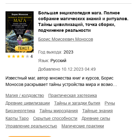
Большая энциклопедия мага. Полное
собрание магических знаний и ритуалов.
Тайны цивилизаций, точка сборки,
подчинение реальности
Борис Моисеевич Моносов
ТЕКСТ
Год выхода:
2023
4
Язык:
Русский
Добавлено
10.12.2023 04:49
Известный маг, автор множества книг и курсов, Борис
Моносов раскрывает тайны устройства мира и возмо…
магия / колдовство
практическая эзотерика
древние цивилизации
тайны и загадки бытия
руны
биоэнергетика
тайны мироздания
тайные знания
карты Таро
скрытые способности
древние силы
управление реальностью
магические практики