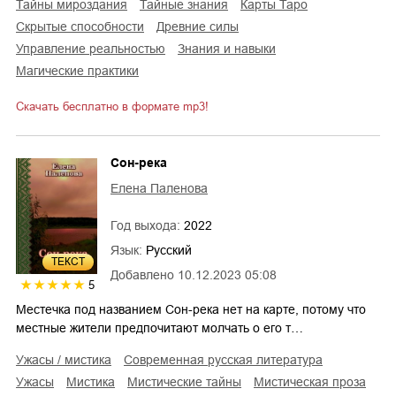
тайны мироздания
тайные знания
карты Таро
скрытые способности
древние силы
управление реальностью
знания и навыки
магические практики
Скачать бесплатно в формате mp3!
Сон-река
Елена Паленова
Год выхода:
2022
Язык:
Русский
ТЕКСТ
Добавлено
10.12.2023 05:08
5
Местечка под названием Сон-река нет на карте, потому что
местные жители предпочитают молчать о его т…
ужасы / мистика
современная русская литература
ужасы
мистика
мистические тайны
мистическая проза