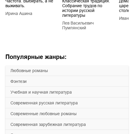
Частота. Выбирать, а не
Классическая традиция.
Домашн
выживать.
Собрание трудов по
царей в
истории русской
столети
Ирина Ашина
литературы
Иван Е
Лев Васильевич
Пумпянский
Популярные жанры:
любовные романы
фэнтези
учебная и научная литература
современная русская литература
современные любовные романы
современная зарубежная литература