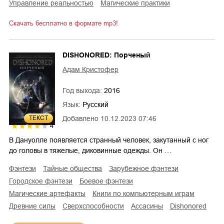
управление реальностью
магические практики
Скачать бесплатно в формате mp3!
DISHONORED: Порченый
Адам Кристофер
Год выхода:
2016
Язык:
Русский
ТЕКСТ
Добавлено
10.12.2023 07:46
4
В Дануолле появляется странный человек, закутанный с ног
до головы в тяжелые, диковинные одежды. Он …
фэнтези
тайные общества
зарубежное фэнтези
городское фэнтези
боевое фэнтези
магические артефакты
книги по компьютерным играм
древние силы
сверхспособности
ассасины
Dishonored