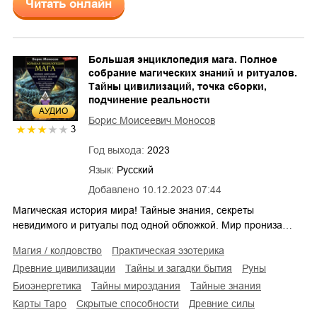
Читать онлайн
Большая энциклопедия мага. Полное
собрание магических знаний и ритуалов.
Тайны цивилизаций, точка сборки,
подчинение реальности
AУДИО
Борис Моисеевич Моносов
3
Год выхода:
2023
Язык:
Русский
Добавлено
10.12.2023 07:44
Магическая история мира! Тайные знания, секреты
невидимого и ритуалы под одной обложкой. Мир прониза…
магия / колдовство
практическая эзотерика
древние цивилизации
тайны и загадки бытия
руны
биоэнергетика
тайны мироздания
тайные знания
карты Таро
скрытые способности
древние силы