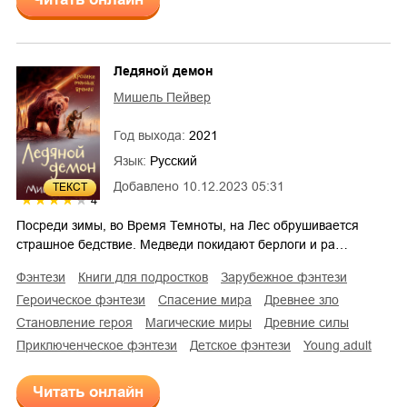
Ледяной демон
Мишель Пейвер
Год выхода:
2021
Язык:
Русский
Добавлено
10.12.2023 05:31
ТЕКСТ
4
Посреди зимы, во Время Темноты, на Лес обрушивается
страшное бедствие. Медведи покидают берлоги и ра…
фэнтези
книги для подростков
зарубежное фэнтези
героическое фэнтези
спасение мира
древнее зло
становление героя
магические миры
древние силы
приключенческое фэнтези
детское фэнтези
young adult
Читать онлайн