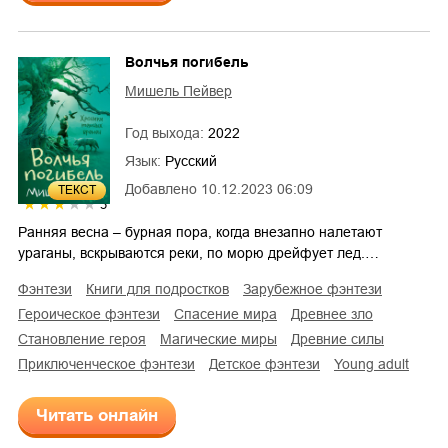
Волчья погибель
Мишель Пейвер
Год выхода:
2022
Язык:
Русский
Добавлено
10.12.2023 06:09
ТЕКСТ
3
Ранняя весна – бурная пора, когда внезапно налетают
ураганы, вскрываются реки, по морю дрейфует лед.…
фэнтези
книги для подростков
зарубежное фэнтези
героическое фэнтези
спасение мира
древнее зло
становление героя
магические миры
древние силы
приключенческое фэнтези
детское фэнтези
young adult
Читать онлайн