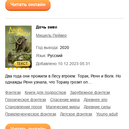
Читать онлайн
Дочь змеи
Мишель Пейвер
Год выхода:
2020
Язык:
Русский
Добавлено
10.12.2023 05:31
ТЕКСТ
5
Два года они прожили в Лесу втроем: Торак, Ренн и Волк. Но
однажды Ренн узнала, что Тораку грозит оп…
фэнтези
книги для подростков
зарубежное фэнтези
героическое фэнтези
спасение мира
древнее зло
становление героя
магические миры
древние силы
приключенческое фэнтези
детское фэнтези
young adult
Читать онлайн