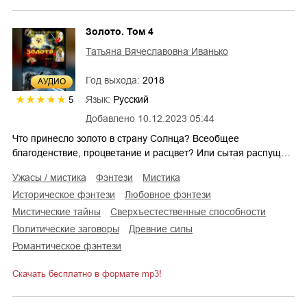
Золото. Том 4
Татьяна Вячеславовна Иванько
Год выхода:
2018
AУДИО
Язык:
Русский
5
Добавлено
10.12.2023 05:44
Что принесло золото в страну Солнца? Всеобщее
благоденствие, процветание и расцвет? Или сытая распущ…
ужасы / мистика
фэнтези
мистика
историческое фэнтези
любовное фэнтези
мистические тайны
сверхъестественные способности
политические заговоры
древние силы
романтическое фэнтези
Скачать бесплатно в формате mp3!