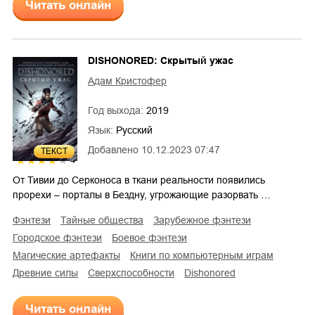
Читать онлайн
DISHONORED: Скрытый ужас
Адам Кристофер
Год выхода:
2019
Язык:
Русский
Добавлено
10.12.2023 07:47
ТЕКСТ
4
От Тивии до Серконоса в ткани реальности появились
прорехи – порталы в Бездну, угрожающие разорвать …
фэнтези
тайные общества
зарубежное фэнтези
городское фэнтези
боевое фэнтези
магические артефакты
книги по компьютерным играм
древние силы
сверхспособности
Dishonored
Читать онлайн