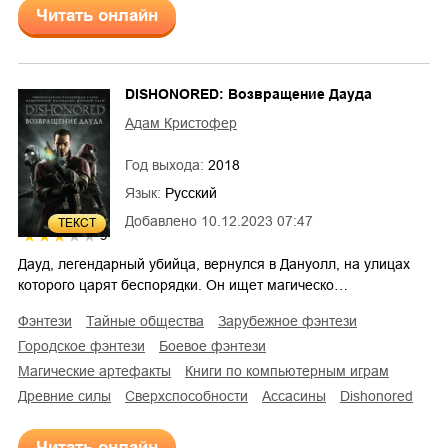
Читать онлайн
DISHONORED: Возвращение Дауда
Адам Кристофер
Год выхода:
2018
Язык:
Русский
Добавлено
10.12.2023 07:47
ТЕКСТ
3
Дауд, легендарный убийца, вернулся в Дануолл, на улицах
которого царят беспорядки. Он ищет магическо…
фэнтези
тайные общества
зарубежное фэнтези
городское фэнтези
боевое фэнтези
магические артефакты
книги по компьютерным играм
древние силы
сверхспособности
ассасины
Dishonored
Читать онлайн