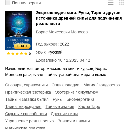
Полная версия
Энциклопедия мага. Руны, Таро и другие
источники древней силы для подчинения
реальности
Борис Моисеевич Моносов
Год выхода:
2022
ТЕКСТ
Язык:
Русский
5
Добавлено
10.12.2023 04:12
Известный маг, автор множества книг и курсов, Борис
Моносов раскрывает тайны устройства мира и возмо…
словари, справочники
энциклопедии
магия / колдовство
практическая эзотерика
эзотерика / оккультизм
тайны и загадки бытия
руны
биоэнергетика
тайны мироздания
тайные знания
карты Таро
скрытые способности
древние силы
управление реальностью
знания и навыки
магические практики