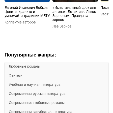
Евгений Иванович Бобков.
«Испытательный срок для
Послед
Цените, храните и
ангела». Детектив с Львом
Vadim V
умножайте традиции МВТУ
Зерновым. Правда за
зерном
Коллектив авторов
a
Лев Зернов
Популярные жанры:
любовные романы
фэнтези
учебная и научная литература
современная русская литература
современные любовные романы
современная зарубежная литература