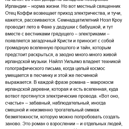
Ирландии – норма жизни. Но вот местный священник
Отец Коффи возвещает приход электричества, и тучи,
кажется, рассеиваются. Семнадцатилетний Ноэл Кроу
проводит лето в Фахе у дедушки с бабушкой, и тут
вместе с вестниками грядущего – электриками –
появляется загадочный Кристи и приносит с собой
громадную вселенную прошлого и тайн, которым
предстоит раскрыться, а заодно много-много живой
ирландской музыки. Найлл Уильямз владеет техникой
голографического письма, когда целый космос
умещается в песчинку и этой же песчинкой
выражается. В каждой фразе романа – макрокосм
ирландской деревни, которая и есть вселенная, куда
вотвот протянутся электрические провода. «Вот оно,
счастье» – забавный, наблюдательный, иногда
смешной и неизменно трогательный оммаж
безмятежности, которую можно попробовать создать
заново. Это роман о взрослении – и отдельных людей,