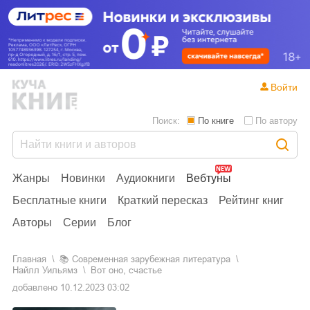
Войти
Поиск:
По книге
По автору
Жанры
Новинки
Аудиокниги
Вебтуны
Бесплатные книги
Краткий пересказ
Рейтинг книг
Авторы
Серии
Блог
Главная
📚
современная зарубежная литература
Найлл Уильямз
Вот оно, счастье
добавлено
10.12.2023 03:02