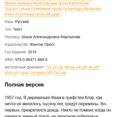
Время перемен
Философская проза
Взросление
Портрет эпохи
Позитивная проза
Литература Ирландии
Книги от которых тепло на душе
Язык:
Русский
Тип:
Текст
Перевод:
Шаши Александровна Мартынова
Издательство:
Фантом Пресс
Год издания:
2019
ISBN:
978-5-86471-889-6
Бесплатный фрагмент:
txt
txt.zip
rtf.zip
a4.pdf
a6.pdf
mobi.prc
epub
ios.epub
fb3
fb2.zip
Полная версия
1957 год. В деревеньке Фаха в графстве Клэр, где
ничто не менялось тысячу лет, грядут перемены. Во-
первых, прекратился дождь. Никто не помнит, когда он
начался: вечный дождь на западном побережье