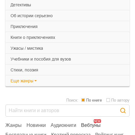
детективы
об истории серьезно
приключения
книги о приключениях
ужасы / мистика
учебники и пособия для вузов
cтихи, поэзия
Еще
жанры
Поиск:
По книге
По автору
Жанры
Новинки
Аудиокниги
Вебтуны
Бесплатные книги
Краткий пересказ
Рейтинг книг