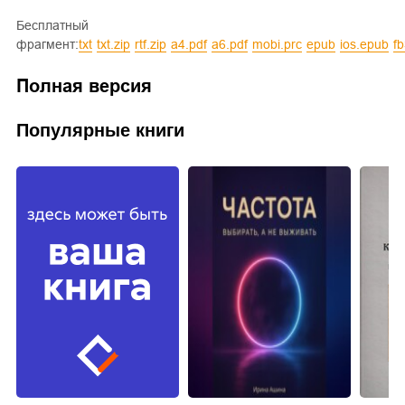
Бесплатный
фрагмент:
txt
txt.zip
rtf.zip
a4.pdf
a6.pdf
mobi.prc
epub
ios.epub
f
Полная версия
Популярные книги