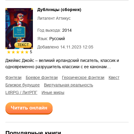
Дублинцы (сборник)
Литагент Аттикус
Год выхода:
2014
Язык:
Русский
ТЕКСТ
Добавлено
14.11.2023 12:05
5
Джеймс Джойс – великий ирландский писатель, классик и
одновременно разрушитель классики с ее канонам…
фэнтези
боевое фэнтези
героическое фэнтези
квест
близкое будущее
виртуальная реальность
LitRPG / ЛитРПГ
иные миры
Читать онлайн
Популярные книги