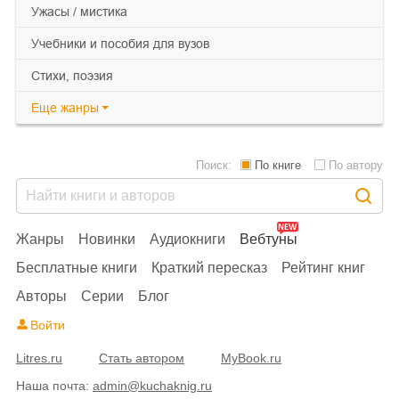
ужасы / мистика
учебники и пособия для вузов
cтихи, поэзия
Еще
жанры
Поиск:
По книге
По автору
Жанры
Новинки
Аудиокниги
Вебтуны
Бесплатные книги
Краткий пересказ
Рейтинг книг
Авторы
Серии
Блог
Войти
Litres.ru
Стать автором
MyBook.ru
Наша почта:
admin@kuchaknig.ru