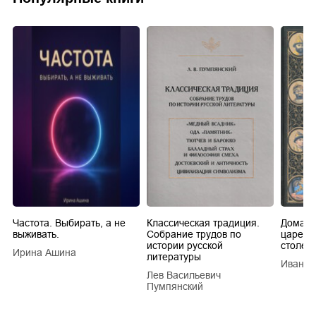
Частота. Выбирать, а не
Классическая традиция.
Домашн
выживать.
Собрание трудов по
царей в
истории русской
столети
Ирина Ашина
литературы
Иван Е
Лев Васильевич
Пумпянский