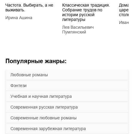
Частота. Выбирать, а не
Классическая традиция.
Домашн
выживать.
Собрание трудов по
царей в
истории русской
столети
Ирина Ашина
литературы
Иван Е
Лев Васильевич
Пумпянский
Популярные жанры:
любовные романы
фэнтези
учебная и научная литература
современная русская литература
современные любовные романы
современная зарубежная литература