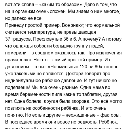
вот эти слова – «каким-то образом». Дело в том, что
наш организм очень сложен. Мы знаем о нём многое,
но далеко не всё.
Приведу простой пример. Все знают, что нормальной
считается температура, не превышающая
37 градусов. Пресловутые 36 и 6. А почему? А потому
что однажды собрали большую группу людей,
померили – в среднем оказалось так. Про исключения
врачи знают. Но это – самый простой пример. И с
давлением – то же. «Нормальные 120 на 80» теперь
уже таковыми не являются. Доктора говорят про
индивидуальное рабочее давление. И тут ничего не
поделаешь! Мы все очень разные. Одна мама во
время беременности пила какие-то таблетки, другая
нет. Одна болела, другая была здорова. Это всё могло
повлиять на особенности ребёнка. И это очень
понятно. Но есть и другие – неожиданные – факторы.
В последнее время они вовсе не редкость. Ребёнок,
который растёт в семье, где родители используют два