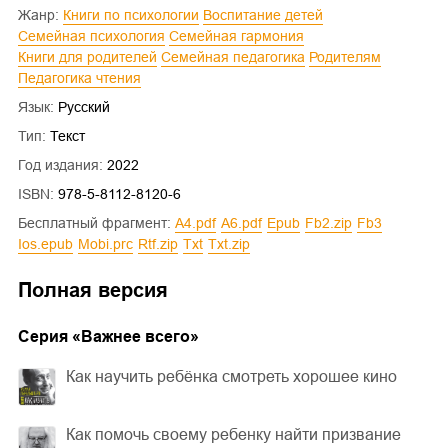
Жанр:
Книги по психологии
Воспитание детей
Семейная психология
Семейная гармония
Книги для родителей
Семейная педагогика
Родителям
Педагогика чтения
Язык:
Русский
Тип:
Текст
Год издания:
2022
ISBN:
978-5-8112-8120-6
Бесплатный фрагмент:
a4.pdf
a6.pdf
epub
fb2.zip
fb3
ios.epub
mobi.prc
rtf.zip
txt
txt.zip
Полная версия
Cерия «
Важнее всего
»
Как научить ребёнка смотреть хорошее кино
Как помочь своему ребенку найти призвание