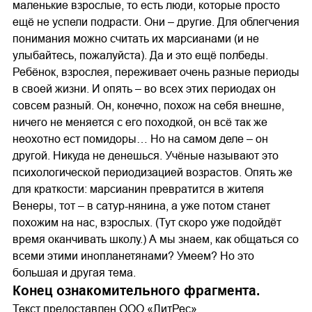
маленькие взрослые, то есть люди, которые просто
ещё не успели подрасти. Они – другие. Для облегчения
понимания можно считать их марсианами (и не
улыбайтесь, пожалуйста). Да и это ещё полбеды.
Ребёнок, взрослея, переживает очень разные периоды
в своей жизни. И опять – во всех этих периодах он
совсем разный. Он, конечно, похож на себя внешне,
ничего не меняется с его походкой, он всё так же
неохотно ест помидоры… Но на самом деле – он
другой. Никуда не денешься. Учёные называют это
психологической периодизацией возрастов. Опять же
для краткости: марсианин превратится в жителя
Венеры, тот – в сатур-нянина, а уже потом станет
похожим на нас, взрослых. (Тут скоро уже подойдёт
время оканчивать школу.) А мы знаем, как общаться со
всеми этими инопланетянами? Умеем? Но это
большая и другая тема.
Конец ознакомительного фрагмента.
Текст предоставлен ООО «ЛитРес».