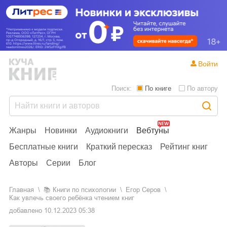
Войти
Поиск:
По книге
По автору
Жанры
Новинки
Аудиокниги
Вебтуны
Бесплатные книги
Краткий пересказ
Рейтинг книг
Авторы
Серии
Блог
Главная
📚
книги по психологии
Егор Серов
Как увлечь своего ребёнка чтением книг
добавлено
10.12.2023 05:38