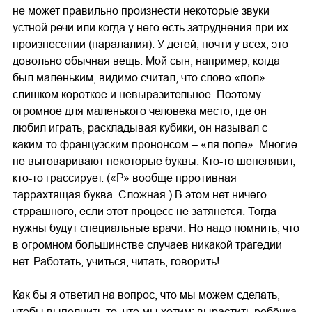
не может правильно произнести некоторые звуки
устной речи или когда у него есть затруднения при их
произнесении (паралалия). У детей, почти у всех, это
довольно обычная вещь. Мой сын, например, когда
был маленьким, видимо считал, что слово «пол»
слишком короткое и невыразительное. Поэтому
огромное для маленького человека место, где он
любил играть, раскладывая кубики, он называл с
каким-то французским прононсом – «ля полё». Многие
не выговаривают некоторые буквы. Кто-то шепелявит,
кто-то грассирует. («Р» вообще прротивная
таррахтящая буква. Сложная.) В этом нет ничего
стррашного, если этот процесс не затянется. Тогда
нужны будут специальные врачи. Но надо помнить, что
в огромном большинстве случаев никакой трагедии
нет. Работать, учиться, читать, говорить!
Как бы я ответил на вопрос, что мы можем сделать,
чтобы выполнить то, что мы хотим: вырастить ребёнка