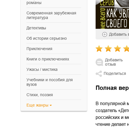
романы
современная зарубежная
литература
детективы
Добавить
об истории серьезно
приключения
книги о приключениях
Добавить
отзыв
ужасы / мистика
Поделиться
учебники и пособия для
вузов
Полная вер
cтихи, поэзия
В популярной м
Еще
жанры
создатель «Дет
российских и м
чтение делает 