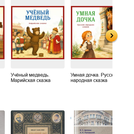
Учёный медведь.
Умная дочка. Русская
Ш
Марийская сказка
народная сказка
Д