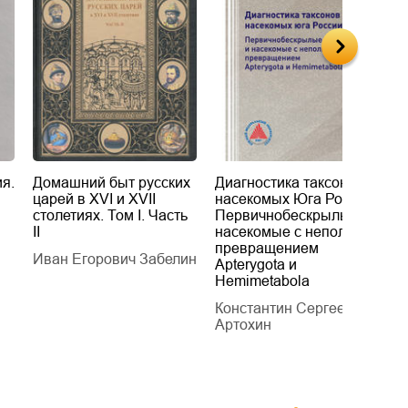
я.
Домашний быт русских
Диагностика таксонов
Е
царей в XVI и XVII
насекомых Юга России.
Б
столетиях. Том I. Часть
Первичнобескрылые и
х
II
насекомые с неполным
т
превращением
Иван Егорович Забелин
К
Apterygota и
Hemimetabola
Константин Сергеевич
Артохин