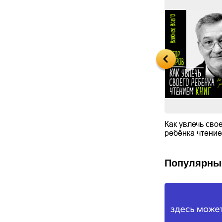
ожемяка.
Два охотника. Сказка
Как увлечь сво
сказка
народа манси
ребёнка чтение
Популярны