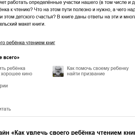
ет работать определённые участки нашего (в том числе и дет
нка к чтению? Что на этом пути полезно и нужно, а чего на
и этом детского счастья? В книге даны ответы на эти и мн
ельский макет книги.
его ребёнка чтением книг
е всего
»
ить ребёнка
Как помочь своему ребенку
 хорошее кино
найти призвание
ерии
итать
айн «
Как увлечь своего ребёнка чтением кни