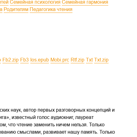
етей
Семейная психология
Семейная гармония
ка
Родителям
Педагогика чтения
b
fb2.zip
fb3
ios.epub
mobi.prc
rtf.zip
txt
txt.zip
ских наук, автор первых разговорных концепций и
га», известный голос аудиокниг, лауреат
м, что чтение заменить ничем нельзя. Только
ованию смыслами, развивает нашу память. Только