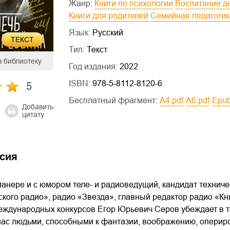
Жанр:
Книги по психологии
Воспитание д
Книги для родителей
Семейная педагоги
Язык:
Русский
ТЕКСТ
Тип:
Текст
в библиотеку
Год издания:
2022
ISBN:
978-5-8112-8120-6
5
Бесплатный фрагмент:
a4.pdf
a6.pdf
epu
Добавить
цитату
сия
анере и с юмором теле- и радиоведущий, кандидат техниче
ского радио», радио «Звезда», главный редактор радио «Кни
еждународных конкурсов Егор Юрьевич Серов убеждает в то
нас людьми, способными к фантазии, воображению, оперир