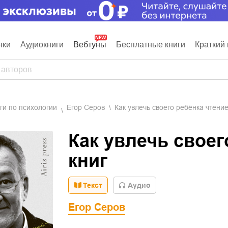
нки
Аудиокниги
Вебтуны
Бесплатные книги
Краткий 
иги по психологии
Егор Серов
Как увлечь своего ребёнка чтени
Как увлечь своег
книг
Текст
Aудио
Егор Серов