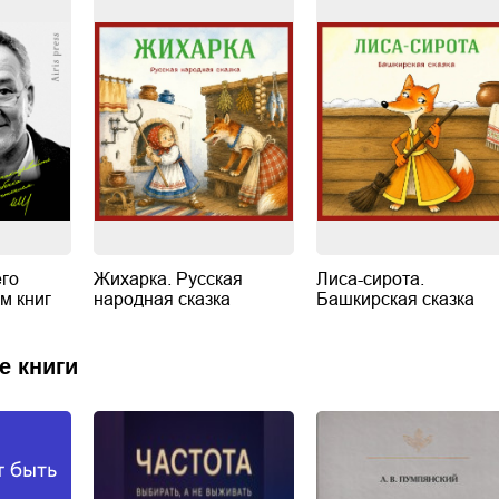
его
Жихарка. Русская
Лиса-сирота.
м книг
народная сказка
Башкирская сказка
е книги