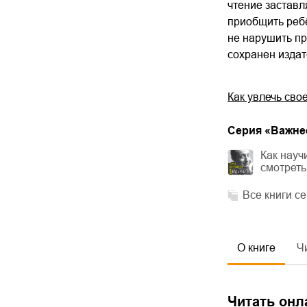
чтение заставля
приобщить ребё
не нарушить пр
сохранен издат
Как увлечь сво
Cерия «
Важне
Как науч
смотреть
Все книги с
О книге
Ч
Читать онл