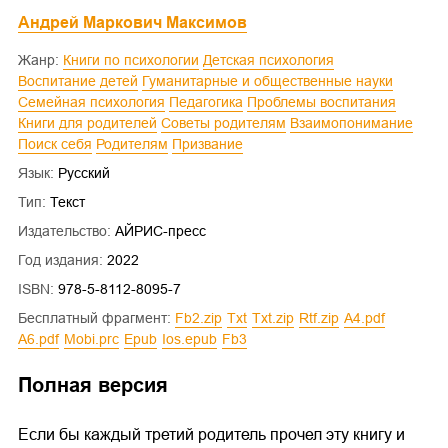
Андрей Маркович Максимов
Жанр:
Книги по психологии
Детская психология
Воспитание детей
Гуманитарные и общественные науки
Семейная психология
Педагогика
Проблемы воспитания
Книги для родителей
Советы родителям
Взаимопонимание
Поиск себя
Родителям
Призвание
Язык:
Русский
Тип:
Текст
Издательство:
АЙРИС-пресс
Год издания:
2022
ISBN:
978-5-8112-8095-7
Бесплатный фрагмент:
fb2.zip
txt
txt.zip
rtf.zip
a4.pdf
a6.pdf
mobi.prc
epub
ios.epub
fb3
Полная версия
Если бы каждый третий родитель прочел эту книгу и