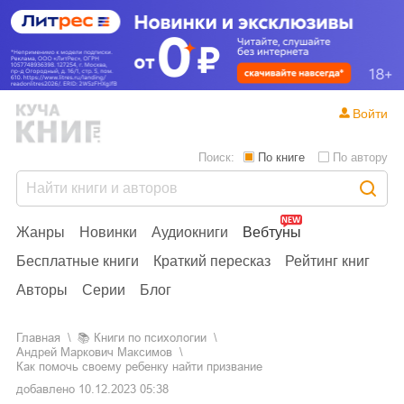
Войти
Поиск:
По книге
По автору
Жанры
Новинки
Аудиокниги
Вебтуны
Бесплатные книги
Краткий пересказ
Рейтинг книг
Авторы
Серии
Блог
Главная
📚
книги по психологии
Андрей Маркович Максимов
Как помочь своему ребенку найти призвание
добавлено
10.12.2023 05:38