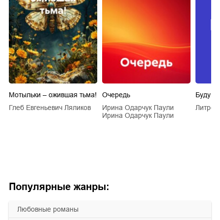
Мотыльки – ожившая тьма!
Очередь
Будущи
Глеб Евгеньевич Ляликов
Ирина Одарчук Паули
Литрес
Ирина Одарчук Паули
Популярные жанры:
любовные романы