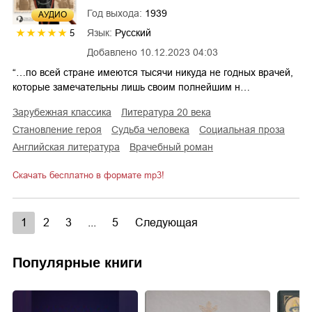
Год выхода:
1939
AУДИО
Язык:
Русский
5
Добавлено
10.12.2023 04:03
“…по всей стране имеются тысячи никуда не годных врачей,
которые замечательны лишь своим полнейшим н…
зарубежная классика
литература 20 века
становление героя
судьба человека
социальная проза
английская литература
врачебный роман
Скачать бесплатно в формате mp3!
1
2
3
...
5
Следующая
Популярные книги