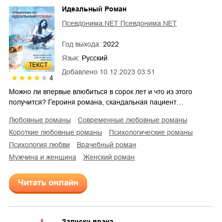
Идеальный Роман
Псевдонима.NET Псевдонима.NET
Год выхода:
2022
Язык:
Русский
ТЕКСТ
Добавлено
10.12.2023 03:51
4
Можно ли впервые влюбиться в сорок лет и что из этого
получится? Героиня романа, скандальная пациент…
любовные романы
современные любовные романы
короткие любовные романы
психологические романы
психология любви
врачебный роман
мужчина и женщина
женский роман
Читать онлайн
Записки врача