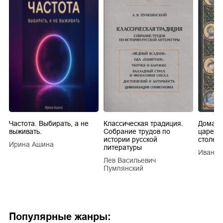
Частота. Выбирать, а не
Классическая традиция.
Домашн
выживать.
Собрание трудов по
царей в
истории русской
столети
Ирина Ашина
литературы
Иван Е
Лев Васильевич
Пумпянский
Популярные жанры: