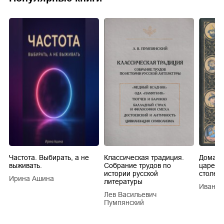
Частота. Выбирать, а не
Классическая традиция.
Домашн
выживать.
Собрание трудов по
царей в
истории русской
столети
Ирина Ашина
литературы
Иван Е
Лев Васильевич
Пумпянский