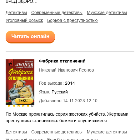
ВРЕД ЗДОРО…
детективы
современные детективы
мужские детективы
уголовный розыск
борьба с преступностью
Читать онлайн
Фабрика отклонений
Николай Иванович Леонов
Год выхода:
2014
Язык:
Русский
Добавлено
14.11.2023 12:10
ТЕКСТ
5
По Москве прокатилась серия жестоких убийств. Жертвами
преступника становились бомжи и опустившиеся …
детективы
современные детективы
мужские детективы
уголовный розыск
борьба с преступностью