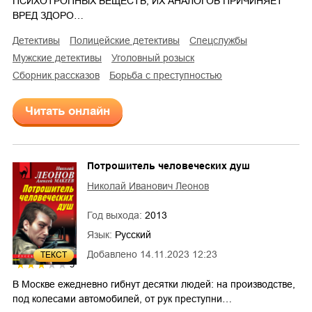
ПСИХОТРОПНЫХ ВЕЩЕСТВ, ИХ АНАЛОГОВ ПРИЧИНЯЕТ
ВРЕД ЗДОРО…
детективы
полицейские детективы
спецслужбы
мужские детективы
уголовный розыск
сборник рассказов
борьба с преступностью
Читать онлайн
Потрошитель человеческих душ
Николай Иванович Леонов
Год выхода:
2013
Язык:
Русский
Добавлено
14.11.2023 12:23
ТЕКСТ
3
В Москве ежедневно гибнут десятки людей: на производстве,
под колесами автомобилей, от рук преступни…