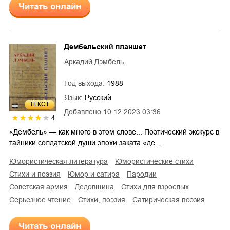
Читать онлайн
Дембельский планшет
Аркадий Дэмбель
Год выхода:
1988
Язык:
Русский
ТЕКСТ
Добавлено
10.12.2023 03:36
4
«Дембель» — как много в этом слове... Поэтический экскурс в
тайники солдатской души эпохи заката «де…
юмористическая литература
юмористические стихи
стихи и поэзия
юмор и сатира
пародии
советская армия
дедовщина
стихи для взрослых
серьезное чтение
cтихи, поэзия
сатирическая поэзия
Читать онлайн