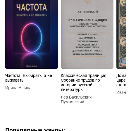
Частота. Выбирать, а не
Классическая традиция.
Домашн
выживать.
Собрание трудов по
царей в
истории русской
столети
Ирина Ашина
литературы
Иван Е
Лев Васильевич
Пумпянский
Популярные жанры: