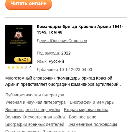
Читать онлайн
Командиры бригад Красной Армии 1941-
1945. Том 48
Денис Юрьевич Соловьев
Год выхода:
2022
ТЕКСТ
Язык:
Русский
4
Добавлено
10.12.2023 04:03
Многотомный справочник "Командиры бригад Красной
Армии" представляет биографии командиров артиллерий…
публицистическая литература
учебная и научная литература
биографии и мемуары
военное дело / спецслужбы
Вторая мировая война
Великая Отечественная война
военное дело
биографии военных деятелей
знаменитые полководцы
советская армия
знания и навыки