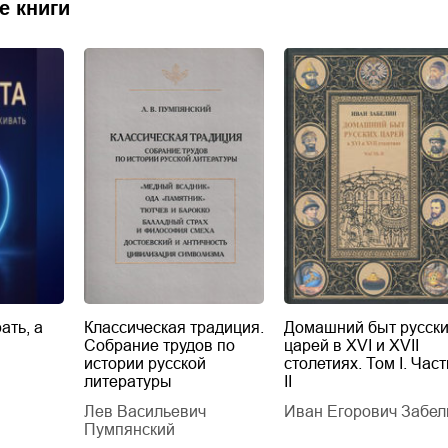
е книги
ать, а
Классическая традиция.
Домашний быт русск
Собрание трудов по
царей в XVI и XVII
истории русской
столетиях. Том I. Част
литературы
II
Лев Васильевич
Иван Егорович Забел
Пумпянский