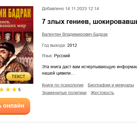
Добавлено
14.11.2023 12:14
7 злых гениев, шокировавш
Валентин Владимирович Бадрак
Год выхода:
2012
Язык:
Русский
Эта книга даст вам исчерпывающую информац
нашей цивили…
ТЕКСТ
книги по психологии
биографии и мемуары
5
знаменитые политики
жестокость
ь онлайн