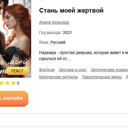
Стань моей жертвой
Алина Кольская
Год выхода:
2021
Язык:
Русский
Надежда - простая девушка, которая живет в
скрыться ей от…
фэнтези
эротика и секс
эротические рома
ТЕКСТ
магические ритуалы
параллельные миры
5
ь онлайн