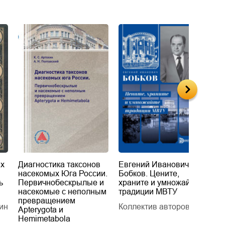
их
Диагностика таксонов
Евгений Иванович
«
насекомых Юга России.
Бобков. Цените,
д
ь
Первичнобескрылые и
храните и умножайте
Л
насекомые с неполным
традиции МВТУ
П
превращением
ин
Коллектив авторов
Л
Apterygota и
Hemimetabola