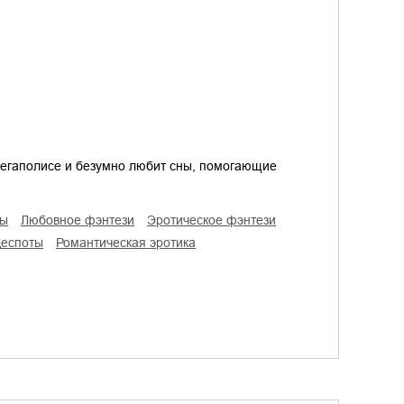
 мегаполисе и безумно любит сны, помогающие
ны
любовное фэнтези
эротическое фэнтези
деспоты
романтическая эротика