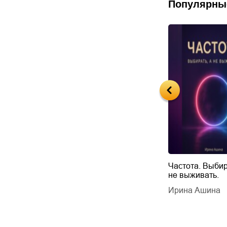
Популярны
Будущий автор
Частота. Выбир
не выживать.
дарчук Паули
Литрес Самиздат
дарчук Паули
Ирина Ашина