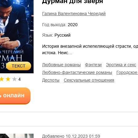
Дурман для зверя
Галина Валентиновна Чередий
Год выхода:
2020
Язык:
Русский
История внезапной испепеляющей страсти, о
истока. Неис…
любовные романы
фэнтези
эротика и секс
ТЕКСТ
любовно-фантастические романы
городско
4
деспоты
сексуальные отношения
ь онлайн
Добавлено
10.12.2023 01:59