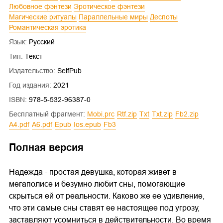
Любовное фэнтези
Эротическое фэнтези
Магические ритуалы
Параллельные миры
Деспоты
Романтическая эротика
Язык:
Русский
Тип:
Текст
Издательство:
SelfPub
Год издания:
2021
ISBN:
978-5-532-96387-0
Бесплатный фрагмент:
mobi.prc
rtf.zip
txt
txt.zip
fb2.zip
a4.pdf
a6.pdf
epub
ios.epub
fb3
Полная версия
Надежда - простая девушка, которая живет в
мегаполисе и безумно любит сны, помогающие
скрыться ей от реальности. Каково же ее удивление,
что эти самые сны ставят ее настоящее под угрозу,
заставляют усомниться в действительности. Во время