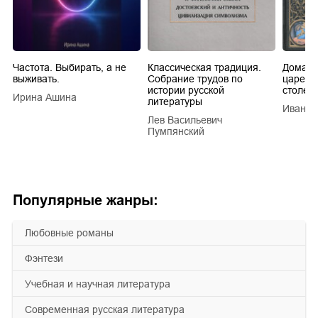
Частота. Выбирать, а не
Классическая традиция.
Домашн
выживать.
Собрание трудов по
царей в
истории русской
столети
Ирина Ашина
литературы
Иван Е
Лев Васильевич
Пумпянский
Популярные жанры:
любовные романы
фэнтези
учебная и научная литература
современная русская литература