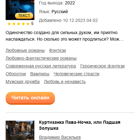
Год выхода:
2022
Язык:
Русский
ТЕКСТ
Добавлено
10.12.2023 04:02
5
Одиночество создано для сильных духом, им приятно
наслаждаться. Но сколько это может продлиться? Мож…
любовные романы
фэнтези
любовно-фантастические романы
современная русская литература
героическое фэнтези
оборотни
вампиры
человеческие страсти
мужская дружба
любовь и ненависть
Читать онлайн
Куртизанка Пава-Ночка, или Падшая
Золушка
Владимир Васильев