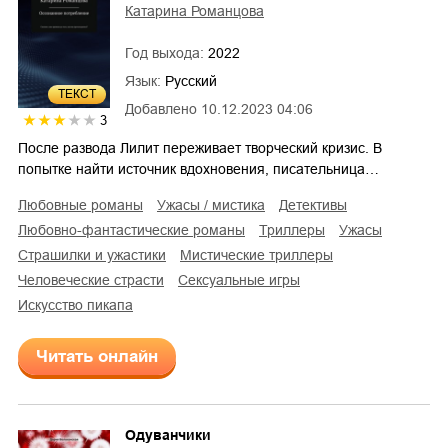
Катарина Романцова
Год выхода:
2022
Язык:
Русский
ТЕКСТ
Добавлено
10.12.2023 04:06
3
После развода Лилит переживает творческий кризис. В
попытке найти источник вдохновения, писательница…
любовные романы
ужасы / мистика
детективы
любовно-фантастические романы
триллеры
ужасы
страшилки и ужастики
мистические триллеры
человеческие страсти
сексуальные игры
искусство пикапа
Читать онлайн
Одуванчики