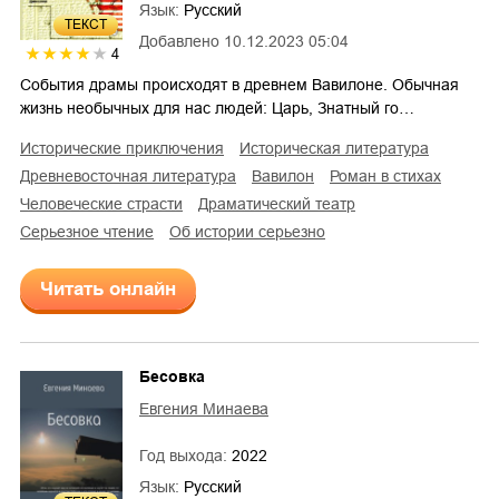
Язык:
Русский
ТЕКСТ
Добавлено
10.12.2023 05:04
4
События драмы происходят в древнем Вавилоне. Обычная
жизнь необычных для нас людей: Царь, Знатный го…
исторические приключения
историческая литература
древневосточная литература
Вавилон
роман в стихах
человеческие страсти
драматический театр
серьезное чтение
об истории серьезно
Читать онлайн
Бесовка
Евгения Минаева
Год выхода:
2022
Язык:
Русский