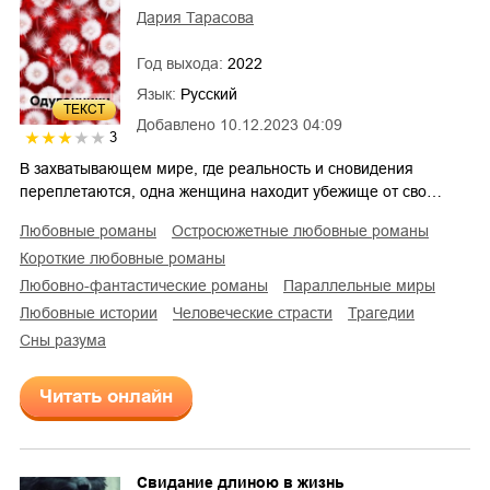
Дария Тарасова
Год выхода:
2022
Язык:
Русский
ТЕКСТ
Добавлено
10.12.2023 04:09
3
В захватывающем мире, где реальность и сновидения
переплетаются, одна женщина находит убежище от сво…
любовные романы
остросюжетные любовные романы
короткие любовные романы
любовно-фантастические романы
параллельные миры
любовные истории
человеческие страсти
трагедии
сны разума
Читать онлайн
Свидание длиною в жизнь