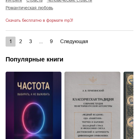
интриги
страсть
человеческие страсти
романтическая любовь
Скачать бесплатно в формате mp3!
1
2
3
...
9
Следующая
Популярные книги