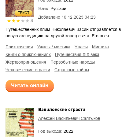
Язык:
Русский
ТЕКСТ
Добавлено
10.12.2023 04:23
3
Путешественник Клим Николаевич Васин отправляется в
новую экспедицию на другой конец света. Его влеч…
приключения
ужасы / мистика
ужасы
мистика
книги о приключениях
путешествия XIX века
жертвоприношения
первобытные народы
человеческие страсти
страшные тайны
Читать онлайн
Вавилонские страсти
Алексей Васильевич Салтыков
Год выхода:
2022