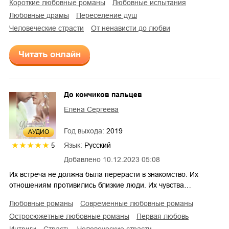
короткие любовные романы
любовные испытания
любовные драмы
переселение душ
человеческие страсти
от ненависти до любви
Читать онлайн
До кончиков пальцев
Елена Сергеева
Год выхода:
2019
AУДИО
Язык:
Русский
5
Добавлено
10.12.2023 05:08
Их встреча не должна была перерасти в знакомство. Их
отношениям противились близкие люди. Их чувства…
любовные романы
современные любовные романы
остросюжетные любовные романы
первая любовь