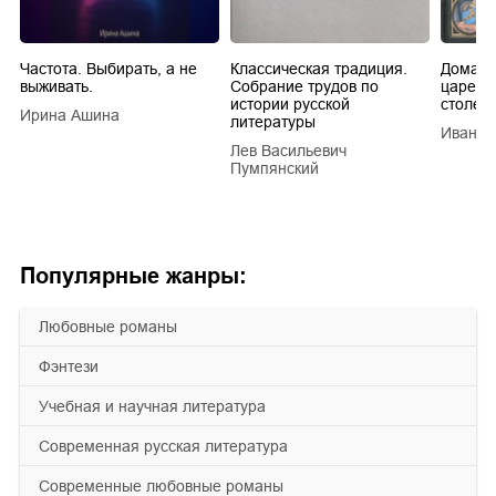
Частота. Выбирать, а не
Классическая традиция.
Домашн
выживать.
Собрание трудов по
царей в
истории русской
столети
Ирина Ашина
литературы
Иван Е
Лев Васильевич
Пумпянский
Популярные жанры:
любовные романы
фэнтези
учебная и научная литература
современная русская литература
современные любовные романы