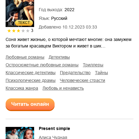
Год выхода:
2022
Язык:
Русский
ТЕКСТ
Добавлено
10.12.2023 03:33
3
Соня живет жизнью, о которой мечтают многие: она замужем
за богатым красавцем Виктором и живет в шик…
любовные романы
детективы
остросюжетные любовные романы
триллеры
классические детективы
предательство
тайны
психологические драмы
человеческие страсти
классика жанра
любовь и ненависть
Читать онлайн
Present simple
Алиса Чудная