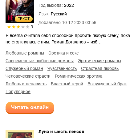
Год выхода:
2022
Язык:
Русский
ТЕКСТ
Добавлено
10.12.2023 03:56
3
Я всегда считала себя способной пробить любую стену, пока
не столкнулась с ним. Роман Должанов – изб…
любовные романы
эротика и секс
современные любовные романы
эротические романы
служебный роман
чувственность
страстная любовь
человеческие страсти
романтическая эротика
любовь и ненависть
властный герой
вынужденный брак
Популярное
Читать онлайн
Луна и шесть пенсов