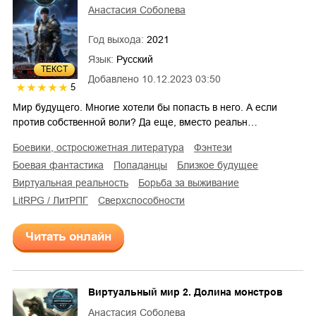
Анастасия Соболева
Год выхода:
2021
Язык:
Русский
ТЕКСТ
Добавлено
10.12.2023 03:50
5
Мир будущего. Многие хотели бы попасть в него. А если
против собственной воли? Да еще, вместо реальн…
боевики, остросюжетная литература
фэнтези
боевая фантастика
попаданцы
близкое будущее
виртуальная реальность
борьба за выживание
LitRPG / ЛитРПГ
сверхспособности
Читать онлайн
Виртуальный мир 2. Долина монстров
Анастасия Соболева