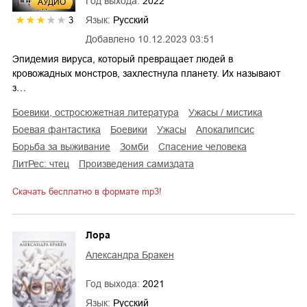
Год выхода:
2022
AУДИО
Язык:
Русский
3
Добавлено
10.12.2023 03:51
Эпидемия вируса, который превращает людей в
кровожадных монстров, захлестнула планету. Их называют
з…
боевики, остросюжетная литература
ужасы / мистика
боевая фантастика
боевики
ужасы
апокалипсис
борьба за выживание
зомби
спасение человека
ЛитРес: чтец
Произведения самиздата
Скачать бесплатно в формате mp3!
Лора
Александра Бракен
Год выхода:
2021
Язык:
Русский