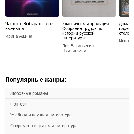
Частота. Выбирать, а не
Классическая традиция.
Домашн
выживать.
Собрание трудов по
царей в
истории русской
столети
Ирина Ашина
литературы
Иван Е
Лев Васильевич
Пумпянский
Популярные жанры:
любовные романы
фэнтези
учебная и научная литература
современная русская литература