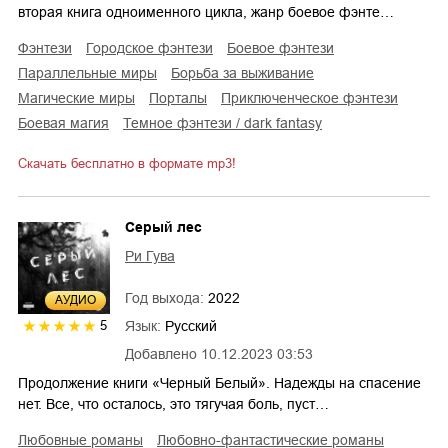
вторая книга одноименного цикла, жанр боевое фэнте…
фэнтези
городское фэнтези
боевое фэнтези
параллельные миры
борьба за выживание
магические миры
порталы
приключенческое фэнтези
боевая магия
темное фэнтези / dark fantasy
Скачать бесплатно в формате mp3!
Серый лес
Ри Гува
Год выхода:
2022
AУДИО
Язык:
Русский
5
Добавлено
10.12.2023 03:53
Продолжение книги «Черный Белый». Надежды на спасение
нет. Все, что осталось, это тягучая боль, пуст…
любовные романы
любовно-фантастические романы