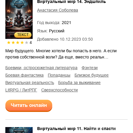
Виртуальный мир 14. Эндшпиль
Анастасия Соболева
Год выхода:
2021
Язык:
Русский
ТЕКСТ
Добавлено
10.12.2023 03:50
4
Мир будущего. Многие хотели бы попасть в него. А если
против собственной воли? Да еще, вместо реальн…
боевики, остросюжетная литература
фэнтези
боевая фантастика
попаданцы
близкое будущее
виртуальная реальность
борьба за выживание
LitRPG / ЛитРПГ
сверхспособности
Читать онлайн
Виртуальный мир 11. Найти и спасти