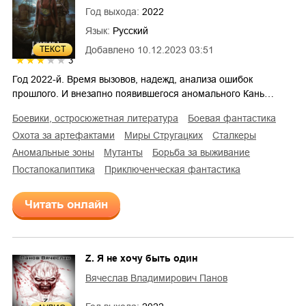
Год выхода:
2022
Язык:
Русский
ТЕКСТ
Добавлено
10.12.2023 03:51
3
Год 2022-й. Время вызовов, надежд, анализа ошибок
прошлого. И внезапно появившегося аномального Кань…
боевики, остросюжетная литература
боевая фантастика
охота за артефактами
миры Стругацких
сталкеры
аномальные зоны
мутанты
борьба за выживание
постапокалиптика
приключенческая фантастика
Читать онлайн
Z. Я не хочу быть один
Вячеслав Владимирович Панов