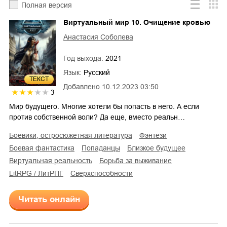
Полная версия
Виртуальный мир 10. Очищение кровью
Анастасия Соболева
Год выхода:
2021
Язык:
Русский
ТЕКСТ
Добавлено
10.12.2023 03:50
3
Мир будущего. Многие хотели бы попасть в него. А если
против собственной воли? Да еще, вместо реальн…
боевики, остросюжетная литература
фэнтези
боевая фантастика
попаданцы
близкое будущее
виртуальная реальность
борьба за выживание
LitRPG / ЛитРПГ
сверхспособности
Читать онлайн