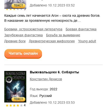
Добавлено
10.12.2023 03:52
ТЕКСТ
3
Каждые семь лет начинается Агон – охота на древних богов.
В наказание за проявленную непокорность де…
боевики, остросюжетная литература
боевая фантастика
зарубежная фантастика
борьба за выживание
древние боги
древнегреческая мифология
young adult
Читать онлайн
Выживальщики 6. Сибариты
Константин Денисов
Год выхода:
2022
Язык:
Русский
ТЕКСТ
Добавлено
10.12.2023 03:53
4