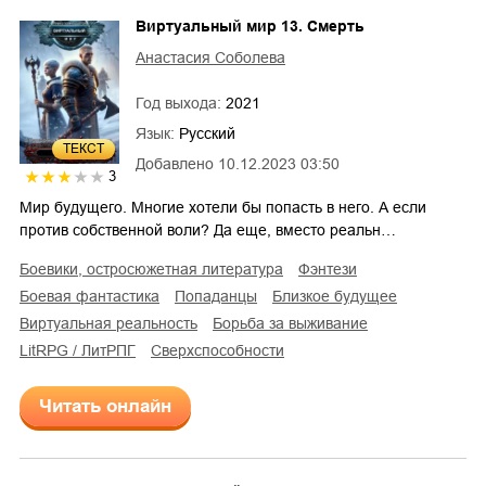
Виртуальный мир 13. Смерть
Анастасия Соболева
Год выхода:
2021
Язык:
Русский
ТЕКСТ
Добавлено
10.12.2023 03:50
3
Мир будущего. Многие хотели бы попасть в него. А если
против собственной воли? Да еще, вместо реальн…
боевики, остросюжетная литература
фэнтези
боевая фантастика
попаданцы
близкое будущее
виртуальная реальность
борьба за выживание
LitRPG / ЛитРПГ
сверхспособности
Читать онлайн