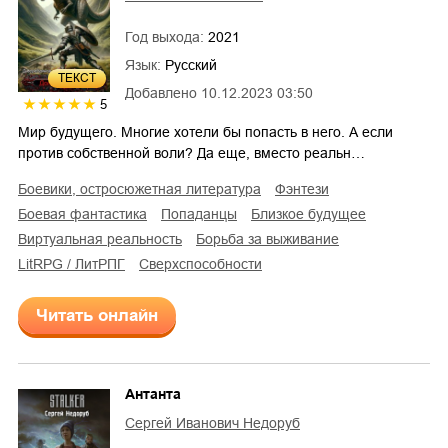
Год выхода:
2021
Язык:
Русский
ТЕКСТ
Добавлено
10.12.2023 03:50
5
Мир будущего. Многие хотели бы попасть в него. А если
против собственной воли? Да еще, вместо реальн…
боевики, остросюжетная литература
фэнтези
боевая фантастика
попаданцы
близкое будущее
виртуальная реальность
борьба за выживание
LitRPG / ЛитРПГ
сверхспособности
Читать онлайн
Антанта
Сергей Иванович Недоруб