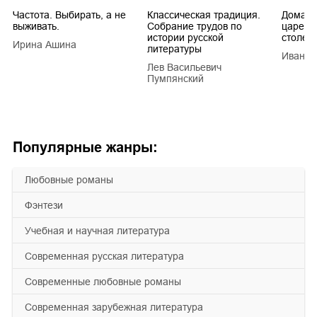
Частота. Выбирать, а не
Классическая традиция.
Домашн
выживать.
Собрание трудов по
царей в
истории русской
столети
Ирина Ашина
литературы
Иван Е
Лев Васильевич
Пумпянский
Популярные жанры:
любовные романы
фэнтези
учебная и научная литература
современная русская литература
современные любовные романы
современная зарубежная литература