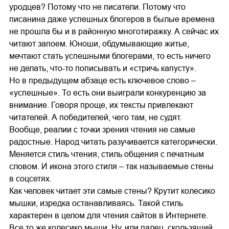
уродцев? Потому что не писатели. Потому что
писанина даже успешных блогеров в былые времена
не прошла бы и в районную многотиражку. А сейчас их
читают запоем. Юноши, обдумывающие житье,
мечтают стать успешными блогерами, то есть ничего
не делать, что-то пописывать и «стричь капусту».
Но в предыдущем абзаце есть ключевое слово –
«успешные». То есть они выиграли конкуренцию за
внимание. Говоря проще, их тексты привлекают
читателей. А победителей, чего там, не судят.
Вообще, реалии с точки зрения чтения не самые
радостные. Народ читать разучивается категорически.
Меняется стиль чтения, стиль общения с печатным
словом. И икона этого стиля – так называемые стены
в соцсетях.
Как человек читает эти самые стены? Крутит колесико
мышки, изредка останавливаясь. Такой стиль
характерен в целом для чтения сайтов в Интернете.
Все то же колесико мыши. Ну, или палец, скользящий