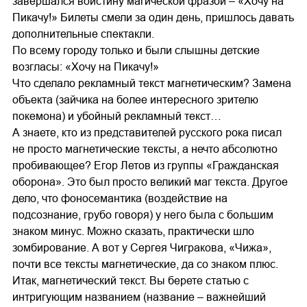
завершался воистину магической фразой – «Хочу на
Пикачу!» Билеты смели за один день, пришлось давать
дополнительные спектакли.
По всему городу только и были слышны детские
возгласы: «Хочу на Пикачу!»
Что сделало рекламный текст магнетическим? Замена
объекта (зайчика на более интересного зрителю
покемона) и убойный рекламный текст…
А знаете, кто из представителей русского рока писал
не просто магнетические тексты, а нечто абсолютно
пробивающее? Егор Летов из группы «Гражданская
оборона». Это был просто великий маг текста. Другое
дело, что фоносемантика (воздействие на
подсознание, грубо говоря) у него была с большим
знаком минус. Можно сказать, практически шло
зомбирование. А вот у Сергея Чигракова, «Чижа»,
почти все тексты магнетические, да со знаком плюс.
Итак, магнетический текст. Вы берете статью с
интригующим названием (название – важнейший