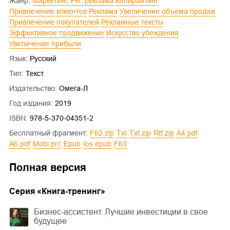
Жанр:
Маркетинг, PR, реклама
Копирайтинг
Привлечение клиентов
Реклама
Увеличение объема продаж
Привлечение покупателей
Рекламные тексты
Эффективное продвижение
Искусство убеждения
Увеличение прибыли
Язык:
Русский
Тип:
Текст
Издательство:
Омега-Л
Год издания:
2019
ISBN:
978-5-370-04351-2
Бесплатный фрагмент:
fb2.zip
txt
txt.zip
rtf.zip
a4.pdf
a6.pdf
mobi.prc
epub
ios.epub
fb3
Полная версия
Cерия «
Книга-тренинг
»
Бизнес-ассистент. Лучшие инвестиции в свое
будущее