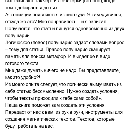
выскакивают, как черт из табакерки (вот оно), когда
текст добирается до них.
Ассоциации появляются из ниоткуда. Я сам удивился,
откуда же это? Мне понравилось – и я записал.
Получается, что статьи пишутся одновременно из двух
полушарий.
Логическое (левое) полушарие задает словами вопрос
– тему для статьи. Правое полушарие сканирует
память для поиска метафор. И выдает ее в виде
готового текста.
Мне даже думать ничего не надо. Вы представляете,
как это удобно?!
Из моего опыта следует, что логически вымучивать из
себя статью бессмысленно. Нужно создать условия,
чтобы тексты приходили к тебе сами собой».
Наша книга поможет вам создать эти условия.
Передаст от нас к вам, из рук в руки, инструменты для
создания магнетических текстов. Текстов, которые
будут работать на вас.