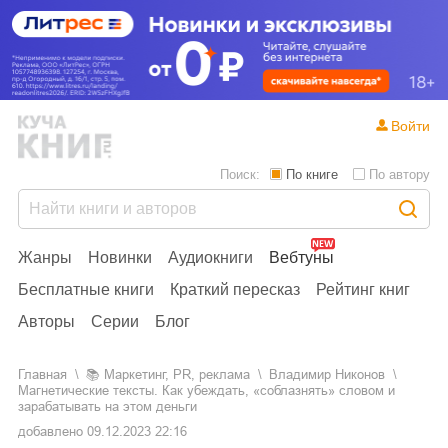
Войти
Поиск:
По книге
По автору
Жанры
Новинки
Аудиокниги
Вебтуны
Бесплатные книги
Краткий пересказ
Рейтинг книг
Авторы
Серии
Блог
Главная
📚
маркетинг, PR, реклама
Владимир Никонов
Магнетические тексты. Как убеждать, «соблазнять» словом и
зарабатывать на этом деньги
добавлено
09.12.2023 22:16