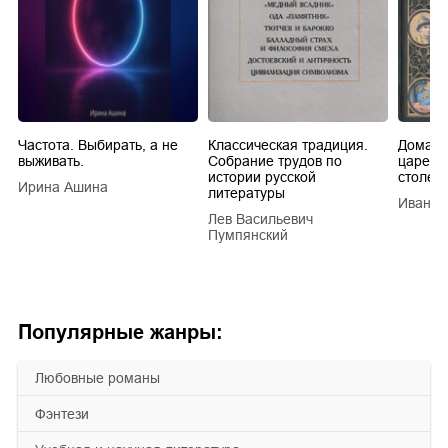
Частота. Выбирать, а не
Классическая традиция.
Домашн
выживать.
Собрание трудов по
царей в
истории русской
столети
Ирина Ашина
литературы
Иван Е
Лев Васильевич
Пумпянский
Популярные жанры:
любовные романы
фэнтези