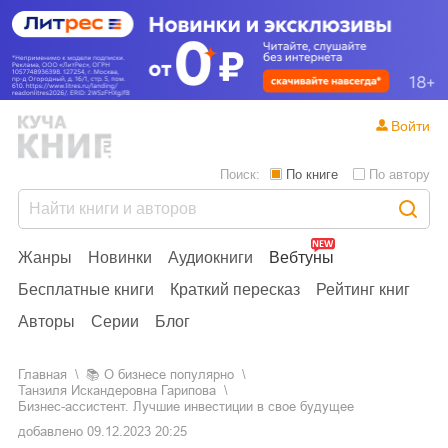
Войти
Поиск:
По книге
По автору
Жанры
Новинки
Аудиокниги
Вебтуны
Бесплатные книги
Краткий пересказ
Рейтинг книг
Авторы
Серии
Блог
Главная
📚
о бизнесе популярно
Танзиля Искандеровна Гарипова
Бизнес-ассистент. Лучшие инвестиции в свое будущее
добавлено
09.12.2023 20:25