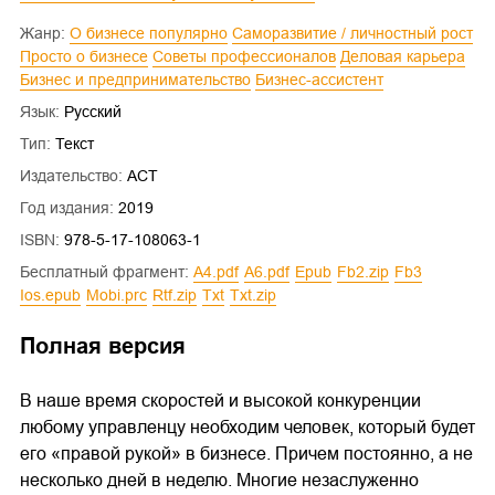
Жанр:
О бизнесе популярно
Саморазвитие / личностный рост
Просто о бизнесе
Советы профессионалов
Деловая карьера
Бизнес и предпринимательство
Бизнес-ассистент
Язык:
Русский
Тип:
Текст
Издательство:
АСТ
Год издания:
2019
ISBN:
978-5-17-108063-1
Бесплатный фрагмент:
a4.pdf
a6.pdf
epub
fb2.zip
fb3
ios.epub
mobi.prc
rtf.zip
txt
txt.zip
Полная версия
В наше время скоростей и высокой конкуренции
любому управленцу необходим человек, который будет
его «правой рукой» в бизнесе. Причем постоянно, а не
несколько дней в неделю. Многие незаслуженно