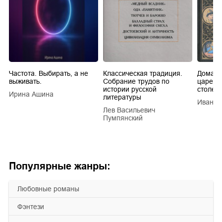
Частота. Выбирать, а не
Классическая традиция.
Домашн
выживать.
Собрание трудов по
царей в
истории русской
столети
Ирина Ашина
литературы
Иван Е
Лев Васильевич
Пумпянский
Популярные жанры:
любовные романы
фэнтези