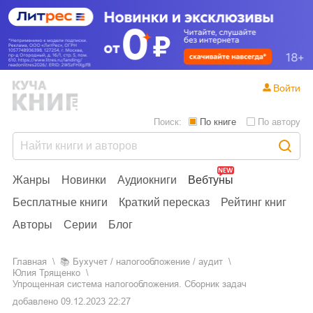
Войти
Поиск:
По книге
По автору
Жанры
Новинки
Аудиокниги
Вебтуны
Бесплатные книги
Краткий пересказ
Рейтинг книг
Авторы
Серии
Блог
Главная
📚
бухучет / налогообложение / аудит
Юлия Трященко
Упрощенная система налогообложения. Сборник задач
добавлено
09.12.2023 22:27