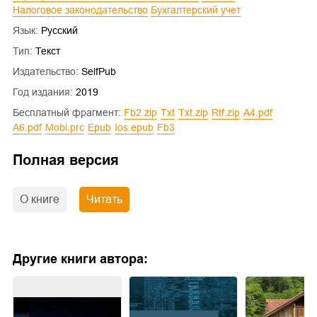
Налоговое законодательство
Бухгалтерский учет
Язык:
Русский
Тип:
Текст
Издательство:
SelfPub
Год издания:
2019
Бесплатный фрагмент:
fb2.zip
txt
txt.zip
rtf.zip
a4.pdf
a6.pdf
mobi.prc
epub
ios.epub
fb3
Полная версия
О книге
Читать
Другие книги автора: