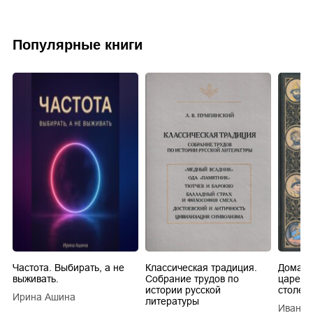
Популярные книги
Частота. Выбирать, а не
Классическая традиция.
Домашн
выживать.
Собрание трудов по
царей в
истории русской
столети
Ирина Ашина
литературы
Иван Е