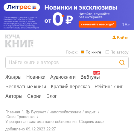
Войти
Поиск:
По книге
По автору
Жанры
Новинки
Аудиокниги
Вебтуны
Бесплатные книги
Краткий пересказ
Рейтинг книг
Авторы
Серии
Блог
Главная
📚
бухучет / налогообложение / аудит
Юлия Трященко
Упрощенная система налогообложения. Сборник задач
добавлено
09.12.2023 22:27