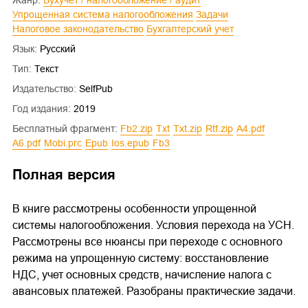
Жанр:
Бухучет / налогообложение / аудит
Упрощенная система налогообложения
Задачи
Налоговое законодательство
Бухгалтерский учет
Язык:
Русский
Тип:
Текст
Издательство:
SelfPub
Год издания:
2019
Бесплатный фрагмент:
fb2.zip
txt
txt.zip
rtf.zip
a4.pdf
a6.pdf
mobi.prc
epub
ios.epub
fb3
Полная версия
В книге рассмотрены особенности упрощенной
системы налогообложения. Условия перехода на УСН.
Рассмотрены все нюансы при переходе с основного
режима на упрощенную систему: восстановление
НДС, учет основных средств, начисление налога с
авансовых платежей. Разобраны практические задачи.