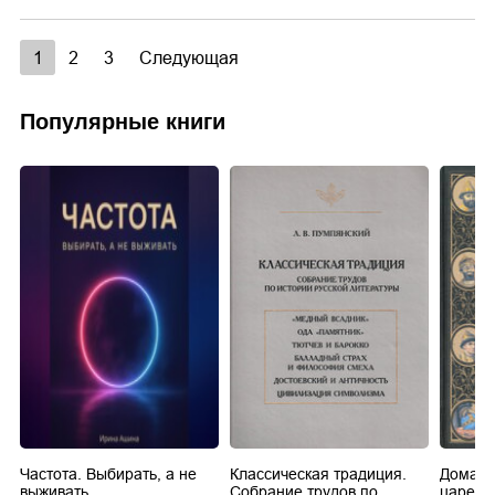
1
2
3
Следующая
Популярные книги
Частота. Выбирать, а не
Классическая традиция.
Домашн
выживать.
Собрание трудов по
царей в