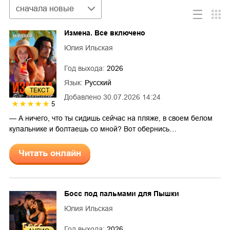
Сортировка
сначала новые
Измена. Все включено
Юлия Ильская
Год выхода:
2026
Язык:
Русский
ТЕКСТ
Добавлено
30.07.2026 14:24
5
— А ничего, что ты сидишь сейчас на пляже, в своем белом
купальнике и болтаешь со мной? Вот обернись…
Читать онлайн
Босс под пальмами для Пышки
Юлия Ильская
Год выхода:
2026