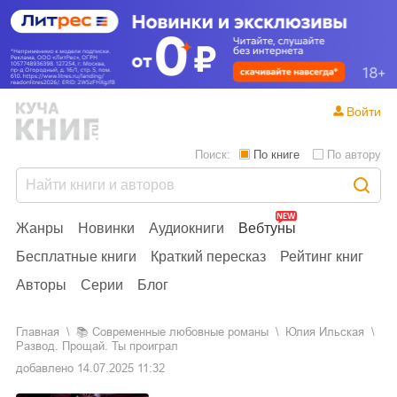
Войти
Поиск:
По книге
По автору
Жанры
Новинки
Аудиокниги
Вебтуны
Бесплатные книги
Краткий пересказ
Рейтинг книг
Авторы
Серии
Блог
Главная
📚
современные любовные романы
Юлия Ильская
Развод. Прощай. Ты проиграл
добавлено
14.07.2025 11:32