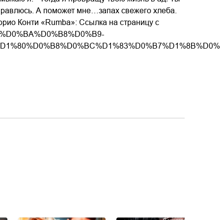
 справлюсь. А поможет мне…запах свежего хлеба.
борио Конти «Rumba»: Ссылка на страницу с
D0%B4%D0%BA%D0%B8%D0%B9-
D1%80%D0%B8%D0%BC%D1%83%D0%B7%D1%8B%D0%