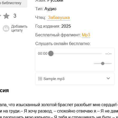
Язык:
Русский
в библиотеку
Тип:
Аудио
3
Чтец:
 Забавушка
Год издания:
2025
Добавить
цитату
Бесплатный фрагмент:
mp3
Слушать онлайн бесплатно:
00:00
--:--
Sample.mp3
01.mp3
25:10
сия
02.mp3
20:50
ала, что изысканный золотой браслет разобьет мне сердце!
03.mp3
14:00
 на груди.– Я хочу развод, – спокойно отвечаю я.– Я не дам
е разрушить мою карьеру.– Я тебя и спрашивать не буду, – 