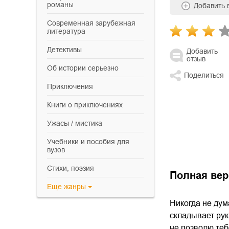
романы
Добавить
современная зарубежная
литература
детективы
Добавить
отзыв
об истории серьезно
Поделиться
приключения
книги о приключениях
ужасы / мистика
учебники и пособия для
вузов
cтихи, поэзия
Полная вер
Еще
жанры
Никогда не дум
складывает руки
не позволю теб