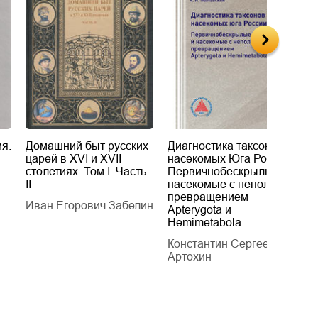
я.
Домашний быт русских
Диагностика таксонов
Е
царей в XVI и XVII
насекомых Юга России.
Б
столетиях. Том I. Часть
Первичнобескрылые и
х
II
насекомые с неполным
т
превращением
Иван Егорович Забелин
К
Apterygota и
Hemimetabola
Константин Сергеевич
Артохин