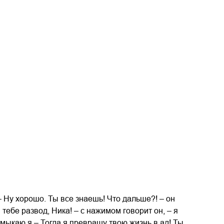
– Ну хорошо. Ты все знаешь! Что дальше?! – он
 тебе развод, Ника! – с нажимом говорит он, – я
хмыкаю я.– Тогда я превращу твою жизнь в ад! Ты