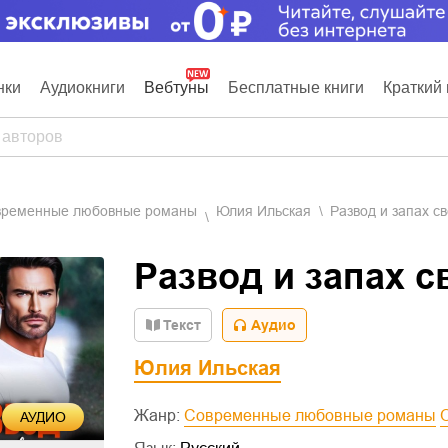
нки
Аудиокниги
Вебтуны
Бесплатные книги
Краткий 
овременные любовные романы
Юлия Ильская
Развод и запах с
Развод и запах с
Текст
Аудио
Юлия Ильская
Жанр:
Современные любовные романы
АУДИО