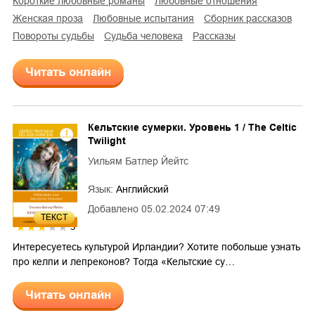
короткие любовные романы
любовные отношения
женская проза
любовные испытания
сборник рассказов
повороты судьбы
судьба человека
рассказы
Читать онлайн
Кельтские сумерки. Уровень 1 / The Celtic
Twilight
Уильям Батлер Йейтс
Язык:
Английский
Добавлено
05.02.2024 07:49
ТЕКСТ
3
Интересуетесь культурой Ирландии? Хотите побольше узнать
про келпи и лепреконов? Тогда «Кельтские су…
Читать онлайн