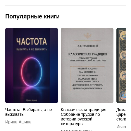
Популярные книги
Частота. Выбирать, а не
Классическая традиция.
Домашн
выживать.
Собрание трудов по
царей в
истории русской
столети
Ирина Ашина
литературы
Иван Е