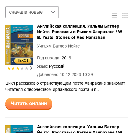
Сортировка
сначала новые
Английская коллекция. Уильям Батлер
Йейтс. Рассказы о Рыжем Ханрахане / W.
B. Yeats. Stories of Red Hanrahan
Уильям Батлер Йейтс
Год выхода:
2019
ТЕКСТ
Язык:
Русский
3
Добавлено
10.12.2023 10:39
Цикл рассказов о странствующем поэте Ханрахане знакомит
читателя с творчеством ирландского поэта и п…
Читать онлайн
Английская коллекция. Уильям Батлер
Йейтс. Рассказы о Рыжем Ханрахане / W.