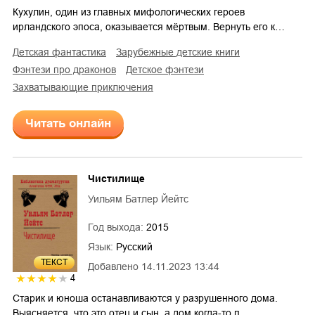
Кухулин, один из главных мифологических героев
ирландского эпоса, оказывается мёртвым. Вернуть его к…
детская фантастика
зарубежные детские книги
фэнтези про драконов
детское фэнтези
захватывающие приключения
Читать онлайн
Чистилище
Уильям Батлер Йейтс
Год выхода:
2015
Язык:
Русский
ТЕКСТ
Добавлено
14.11.2023 13:44
4
Старик и юноша останавливаются у разрушенного дома.
Выясняется, что это отец и сын, а дом когда-то п…