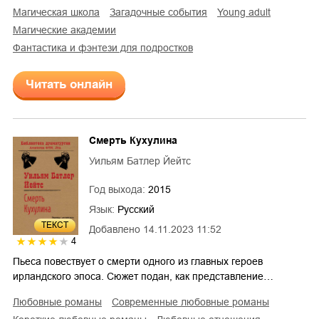
магическая школа
загадочные события
young adult
магические академии
фантастика и фэнтези для подростков
Читать онлайн
Смерть Кухулина
Уильям Батлер Йейтс
Год выхода:
2015
Язык:
Русский
ТЕКСТ
Добавлено
14.11.2023 11:52
4
Пьеса повествует о смерти одного из главных героев
ирландского эпоса. Сюжет подан, как представление…
любовные романы
современные любовные романы