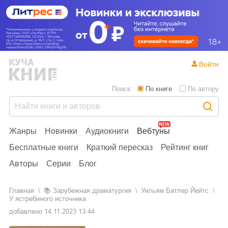
Войти
Поиск:
По книге
По автору
Жанры
Новинки
Аудиокниги
Вебтуны
Бесплатные книги
Краткий пересказ
Рейтинг книг
Авторы
Серии
Блог
Главная
📚
зарубежная драматургия
Уильям Батлер Йейтс
У ястребиного источника
добавлено
14.11.2023 13:44