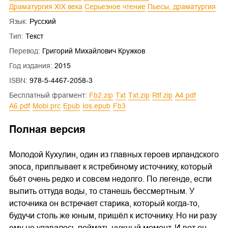
Драматургия XIX века
Серьезное чтение
Пьесы, драматургия
Язык:
Русский
Тип:
Текст
Перевод:
Григорий Михайлович Кружков
Год издания:
2015
ISBN:
978-5-4467-2058-3
Бесплатный фрагмент:
fb2.zip
txt
txt.zip
rtf.zip
a4.pdf
a6.pdf
mobi.prc
epub
ios.epub
fb3
Полная версия
Молодой Кухулин, один из главных героев ирландского
эпоса, приплывает к ястребиному источнику, который
бьёт очень редко и совсем недолго. По легенде, если
выпить оттуда воды, то станешь бессмертным. У
источника он встречает старика, который когда-то,
будучи столь же юным, пришёл к источнику. Но ни разу
ему не удавалось поймать нужный момент. И вот он