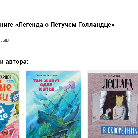
ниге «
Легенда о Летучем Голландце
»
тзыв
и автора: