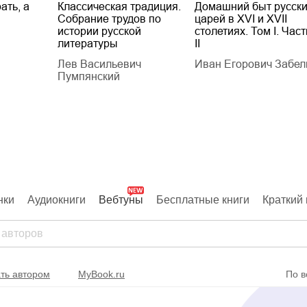
ать, а
Классическая традиция.
Домашний быт русск
Собрание трудов по
царей в XVI и XVII
истории русской
столетиях. Том I. Част
литературы
II
Лев Васильевич
Иван Егорович Забел
Пумпянский
нки
Аудиокниги
Вебтуны
Бесплатные книги
Краткий 
ть автором
MyBook.ru
По в