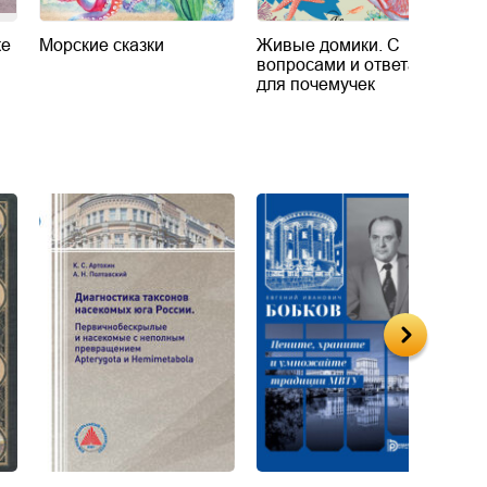
ке
Морские сказки
Живые домики. С
М
вопросами и ответами
для почемучек