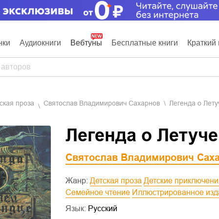
нки
Аудиокниги
Вебтуны
Бесплатные книги
Краткий 
тская проза
Святослав Владимирович Сахарнов
Легенда о Лет
Легенда о Летуч
Святослав Владимирович Сах
Жанр:
Детская проза
Детские приключен
Семейное чтение
Иллюстрированное из
Язык:
Русский