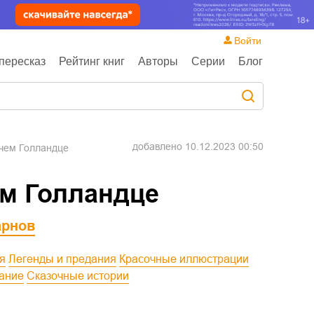
Войти
пересказ
Рейтинг книг
Авторы
Серии
Блог
добавлено
10.12.2023 00:50
учем Голландце
ем Голландце
арнов
ия
Легенды и предания
Красочные иллюстрации
дание
Сказочные истории