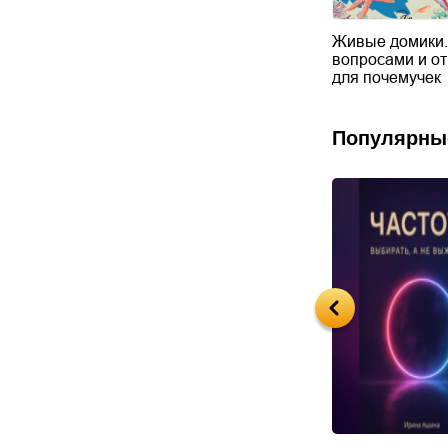
 у крокодилов
Как открывали Землю
Живые домики.
вопросами и о
для почемучек
Популярны