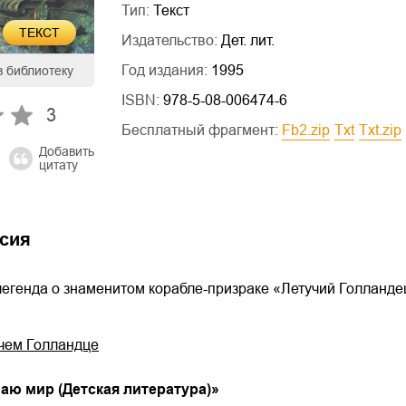
Тип:
Текст
ТЕКСТ
Издательство:
Дет. лит.
Год издания:
1995
в библиотеку
ISBN:
978-5-08-006474-6
3
Бесплатный фрагмент:
fb2.zip
txt
txt.zip
Добавить
цитату
сия
егенда о знаменитом корабле-призраке «Летучий Голланде
учем Голландце
аю мир (Детская литература)
»