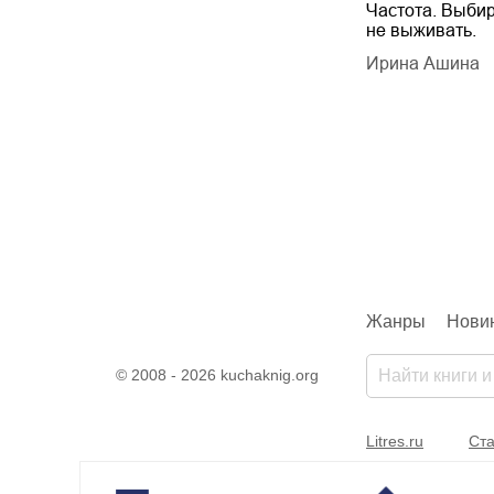
Будущий автор
Частота. Выбир
не выживать.
дарчук Паули
Литрес Самиздат
дарчук Паули
Ирина Ашина
Жанры
Нови
© 2008 - 2026 kuchaknig.org
Litres.ru
Ста