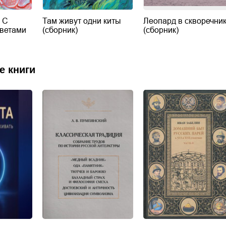
 С
Там живут одни киты
Леопард в скворечни
тветами
(сборник)
(сборник)
е книги