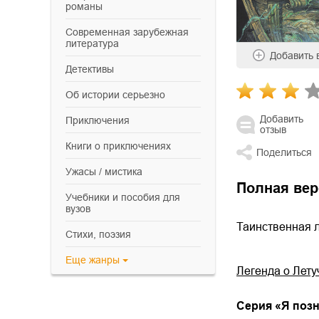
романы
современная зарубежная
литература
Добавить
детективы
об истории серьезно
Добавить
приключения
отзыв
книги о приключениях
Поделиться
ужасы / мистика
Полная вер
учебники и пособия для
вузов
Таинственная л
cтихи, поэзия
Еще
жанры
Легенда о Лет
Cерия «
Я позн