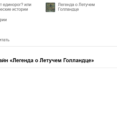
т единорог? или
Легенда о Летучем
еские истории
Голландце
ерии
итать
айн «
Легенда о Летучем Голландце
»