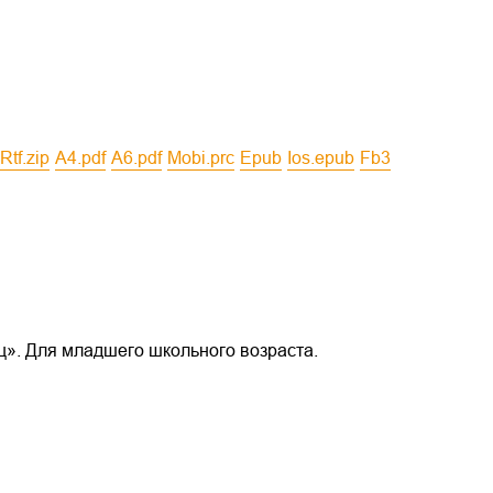
rtf.zip
a4.pdf
a6.pdf
mobi.prc
epub
ios.epub
fb3
ц». Для младшего школьного возраста.