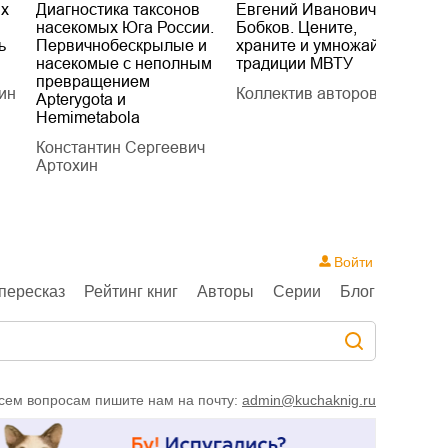
их
Диагностика таксонов
Евгений Иванович
«
насекомых Юга России.
Бобков. Цените,
д
ь
Первичнобескрылые и
храните и умножайте
Л
насекомые с неполным
традиции МВТУ
П
превращением
ин
Коллектив авторов
Л
Apterygota и
Hemimetabola
Константин Сергеевич
Артохин
Войти
пересказ
Рейтинг книг
Авторы
Серии
Блог
сем вопросам пишите нам на почту:
admin@kuchaknig.ru