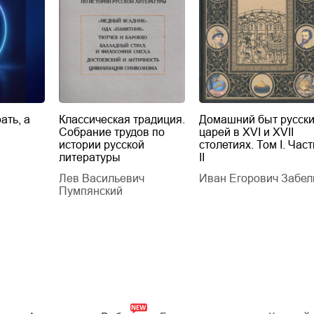
ать, а
Классическая традиция.
Домашний быт русск
Собрание трудов по
царей в XVI и XVII
истории русской
столетиях. Том I. Част
литературы
II
Лев Васильевич
Иван Егорович Забел
Пумпянский