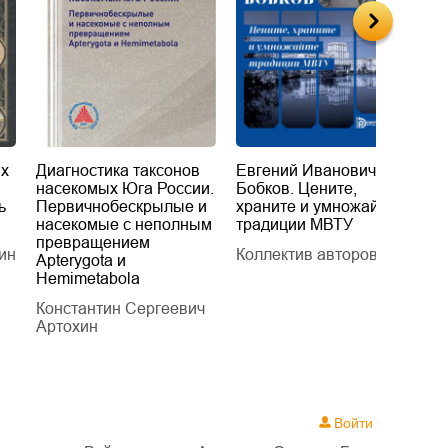
их
Диагностика таксонов
Евгений Иванович
«
насекомых Юга России.
Бобков. Цените,
д
ь
Первичнобескрылые и
храните и умножайте
Л
насекомые с неполным
традиции МВТУ
П
превращением
ин
Коллектив авторов
Л
Apterygota и
Hemimetabola
Константин Сергеевич
Артохин
Войти