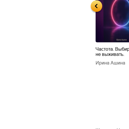
Будущий автор
Частота. Выбир
не выживать.
дарчук Паули
Литрес Самиздат
дарчук Паули
Ирина Ашина